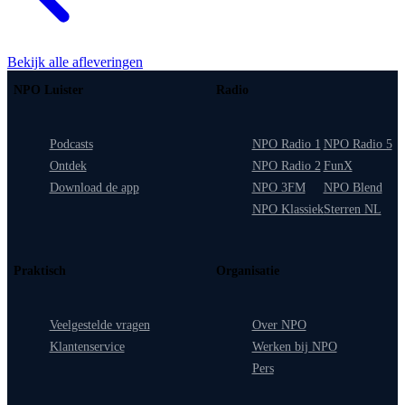
Bekijk alle afleveringen
NPO Luister
Radio
Podcasts
NPO Radio 1
NPO Radio 5
Ontdek
NPO Radio 2
FunX
Download de app
NPO 3FM
NPO Blend
NPO Klassiek
Sterren NL
Praktisch
Organisatie
Veelgestelde vragen
Over NPO
Klantenservice
Werken bij NPO
Pers