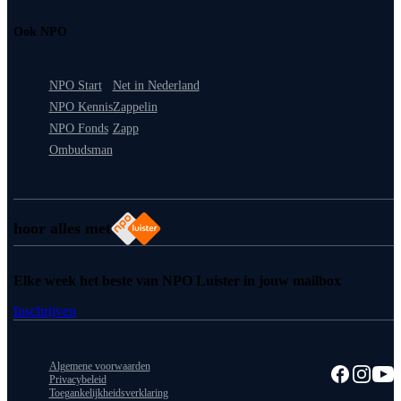
Ook NPO
NPO Start
Net in Nederland
NPO Kennis
Zappelin
NPO Fonds
Zapp
Ombudsman
hoor alles met
Elke week het beste van NPO Luister in jouw mailbox
Inschrijven
Algemene voorwaarden
Privacybeleid
Toegankelijkheidsverklaring