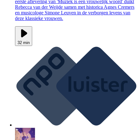
eerste aflevering van 'Muziek is een vrouwelijk woord' duikt
Rebecca van der Weijde samen met historica Agnes Cremers
en musicologe Simone Leuven in de verborgen levens van
deze klassieke vrouwen.
32 min