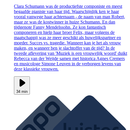
Clara Schumann was de productiefste componiste en meest
begaafde pianiste van haar tijd. Waarschijnlijk ken je haar
vooral vanwege haar achternaam - de naam van man Robert,
maar ze was de kostwinner in huize Schumann. En dan
tijdgenote Fanny Mendelssohn. Ze kon fantastisch
componeren en hielp haar broer Felix, maar volgens de
maatschappij was ze meer geschikt als huwelijkspartner en
moeder. Succes vs. tragedie. Wanneer kan je het als vrouw
maken, en wanneer ben je slachtoffer van de tijd? In de
tweede aflevering van 'Muziek is een vrouwelijk woord' duikt
Rebecca van der Weijde samen met historica Agnes Cremers
en musicologe Simone Leuven in de verborgen levens van
deze klassieke vrouwen.
34 min