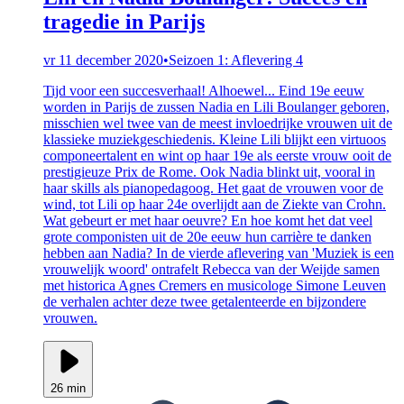
tragedie in Parijs
vr 11 december 2020
•
Seizoen 1: Aflevering 4
Tijd voor een succesverhaal! Alhoewel... Eind 19e eeuw
worden in Parijs de zussen Nadia en Lili Boulanger geboren,
misschien wel twee van de meest invloedrijke vrouwen uit de
klassieke muziekgeschiedenis. Kleine Lili blijkt een virtuoos
componeertalent en wint op haar 19e als eerste vrouw ooit de
prestigieuze Prix de Rome. Ook Nadia blinkt uit, vooral in
haar skills als pianopedagoog. Het gaat de vrouwen voor de
wind, tot Lili op haar 24e overlijdt aan de Ziekte van Crohn.
Wat gebeurt er met haar oeuvre? En hoe komt het dat veel
grote componisten uit de 20e eeuw hun carrière te danken
hebben aan Nadia? In de vierde aflevering van 'Muziek is een
vrouwelijk woord' ontrafelt Rebecca van der Weijde samen
met historica Agnes Cremers en musicologe Simone Leuven
de verhalen achter deze twee getalenteerde en bijzondere
vrouwen.
26 min