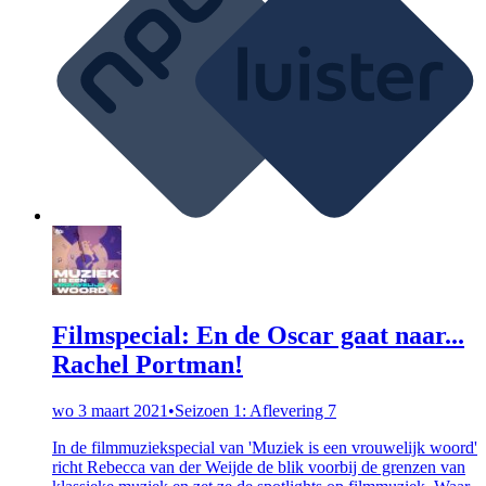
Filmspecial: En de Oscar gaat naar...
Rachel Portman!
wo 3 maart 2021
•
Seizoen 1: Aflevering 7
In de filmmuziekspecial van 'Muziek is een vrouwelijk woord'
richt Rebecca van der Weijde de blik voorbij de grenzen van