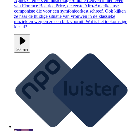
Agnes Cremers en musicologe Simone Leuven in het leven
van Florence Beatrice Price, de eerste Afro-Amerikaanse
componiste die voor een symfonieorkest schreef. Ook kijken
ze naar de huidige situatie van vrouwen in de klassieke
muziek en werpen ze een blik vooruit. Wat is het toekomstige
ideaal?
30 min