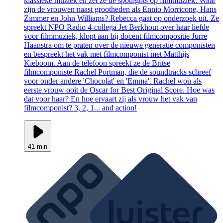
klassieke muziek en zet ze de spotlights op filmmuziek. Waar
zijn de vrouwen naast grootheden als Ennio Morricone, Hans
Zimmer en John Williams? Rebecca gaat op onderzoek uit. Ze
spreekt NPO Radio 4-collega Jet Berkhout over haar liefde
voor filmmuziek, klopt aan bij docent filmcompositie Jurre
Haanstra om te praten over de nieuwe generatie componisten
en bespreekt het vak met filmcomponist met Matthijs
Kieboom. Aan de telefoon spreekt ze de Britse
filmcomponiste Rachel Portman, die de soundtracks schreef
voor onder andere 'Chocolat' en 'Emma'. Rachel won als
eerste vrouw ooit de Oscar for Best Original Score. Hoe was
dat voor haar? En hoe ervaart zij als vrouw het vak van
filmcomponist? 3, 2, 1... and action!
41 min