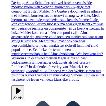
De jonge Alma Schindler, ook wel beschreven als "de
mooiste vrouw van Wenen", trouwt als 22-jarige met
componist Gustav Mahler. Na Gustavs dood heeft ze affaires
met bekende kunstenaars en trouwt ze nog twee keer. Mede
hierom staat ze in de geschiedenisboeken als femme fatale.
Van echtgenoot Gustav moest Alma haar eigen talent - ze was
een begaafde pianiste en componiste - in de koelkast zetten. In
huize Mahler kon er maar één componist zijn. Alma
accepteerde dat, maar ze vond toch een manier om haar naam
stevig te vestigen. Met muziek, maar ook via haar
persoonlijkheid. En daar maakte ze zichzelf lang niet altijd
populair mee. Een bekende term binnen de
muziekwetenschap is het 'Alma-Probleem'. Wat betekent het?
Waarom zijn er zoveel mensen tegen Alma en haar
bedoelingen? En bestaat er ook zoiets als het 'Gustav-
Probleem'? In de derde aflevering van 'Muziek is een
vrouwelijk woord' duikt Rebecca van der Weijde samen met
historica Agnes Cremers en musicologe Simone Leuven in het
fascinerende leven van deze klassieke vrouw.
29 min