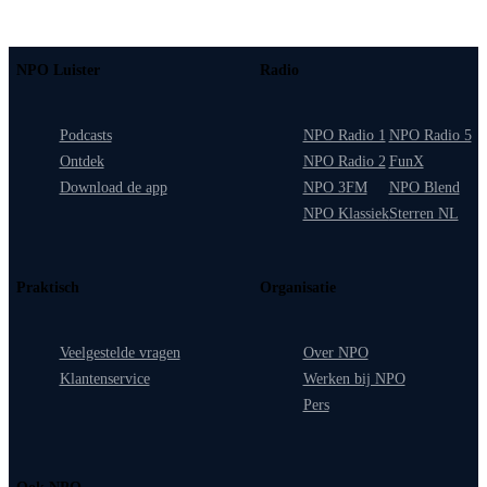
NPO Luister
Radio
Podcasts
NPO Radio 1
NPO Radio 5
Ontdek
NPO Radio 2
FunX
Download de app
NPO 3FM
NPO Blend
NPO Klassiek
Sterren NL
Praktisch
Organisatie
Veelgestelde vragen
Over NPO
Klantenservice
Werken bij NPO
Pers