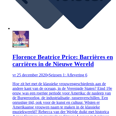
Florence Beatrice Price: Barrières en
carrières in de Nieuwe Wereld
vr 25 december 2020
•
Seizoen 1: Aflevering 6
Hoe zit het met de klassieke vrouwengeschiedenis aan de
andere kant van de oceaan, in de Verenigde Staten? Eind 19e
eeuw was een roerige periode voor Amerika: de nasleep van
de Burgeroorlog, de industrialisatie, rassenverschillen. Een
onrustige tijd, ook voor de kunst en cultuur. Wisten er
Amerikaanse vrouwen naam te maken in de klassieke
muziekwereld? Rebecca van der Weijde duikt met historica