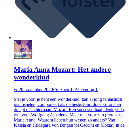
Maria Anna Mozart: Het andere
wonderkind
vr 20 november 2020
•
Seizoen 1: Aflevering 1
Stel je voor: je bent een wonderkind, kan al jong fantastisch
pianospelen, componeert als de beste, tourt door Europa en
draagt de achternaam Mozart. Een succesverhaal, denk je. Ja,
wel voor Wolfgang Amadeus. Maar niet voor zijn grote zus
Maria Anna. Waarom liepen hun wegen zo anders? Van
Kassia en Hildegard von Bingen tot Caccini en Mozart: in de