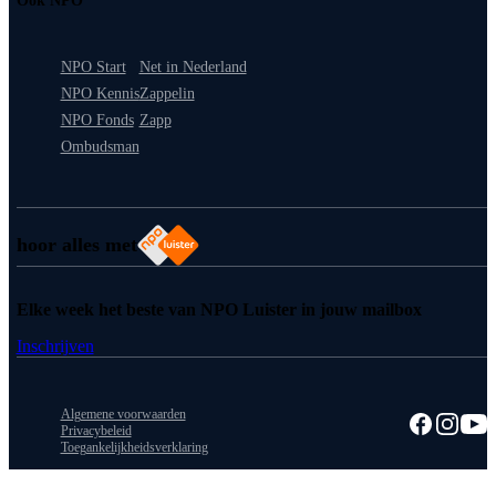
Ook NPO
NPO Start
Net in Nederland
NPO Kennis
Zappelin
NPO Fonds
Zapp
Ombudsman
hoor alles met
Elke week het beste van NPO Luister in jouw mailbox
Inschrijven
Algemene voorwaarden
Privacybeleid
Toegankelijkheidsverklaring