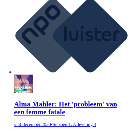
Alma Mahler: Het 'probleem' van
een femme fatale
vr 4 december 2020
•
Seizoen 1: Aflevering 3