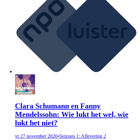
Clara Schumann en Fanny
Mendelssohn: Wie lukt het wel, wie
lukt het niet?
vr 27 november 2020
•
Seizoen 1: Aflevering 2