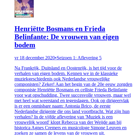
Henriëtte Bosmans en Frieda
Belinfante: De vrouwen van eigen
bodem
vr 18 december 2020
•
Seizoen 1: Aflevering 5
Na Frankrijk, Duitsland en Oostenrijk, is het tijd voor de
verhalen van eigen bodem. Kennen we in de klassieke
muziekgeschiedenis ook Nederlandse vrouwelijke
componisten? Zeker! Aan het begin van de 20e eeuw zorgden
componiste Henriëtte Bosmans en celliste Frieda Belinfante
voor wat opschudding. Twee succesvolle vrouwen, maar wel
met heel wat weerstand en tegenslagen. Ook op dirigeervlak
is er een onmisbare naam: Antonia Brico, de eerste
Nederlandse dirigente die ons land voortbracht. Wat zijn hun
verhalen? In de vijfde aflevering van 'Muziek is een
vrouwelijk woord' klopt Rebecca van der Weijde aan bij
historica Agnes Cremers en musicologe Simone Leuven en
zoeken ze samen de levens van de vrouwen uit.