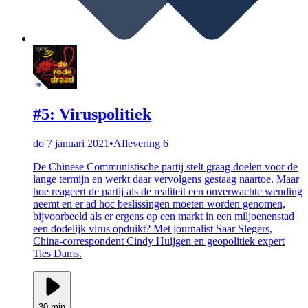
#5: Viruspolitiek
do 7 januari 2021
•
Aflevering 6
De Chinese Communistische partij stelt graag doelen voor de
lange termijn en werkt daar vervolgens gestaag naartoe. Maar
hoe reageert de partij als de realiteit een onverwachte wending
neemt en er ad hoc beslissingen moeten worden genomen,
bijvoorbeeld als er ergens op een markt in een miljoenenstad
een dodelijk virus opduikt? Met journalist Saar Slegers,
China-correspondent Cindy Huijgen en geopolitiek expert
Ties Dams.
30 min