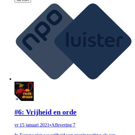
#6: Vrijheid en orde
vr 15 januari 2021
•
Aflevering 7