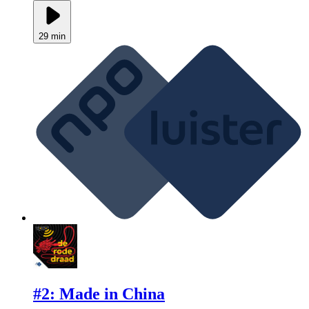
29 min
#2: Made in China