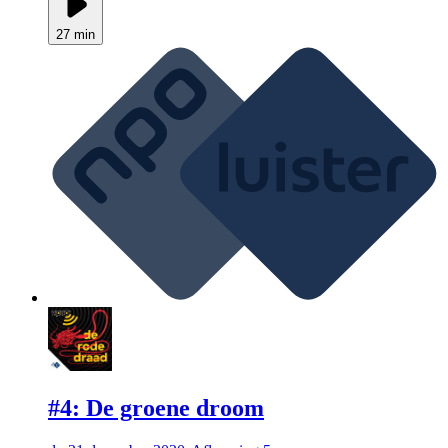
27 min
#4: De groene droom