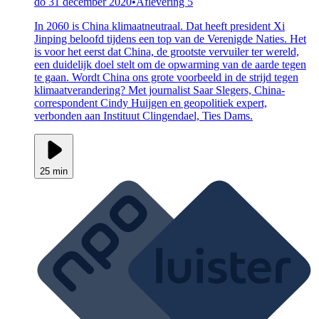
do 31 december 2020
•
Aflevering 5
In 2060 is China klimaatneutraal. Dat heeft president Xi
Jinping beloofd tijdens een top van de Verenigde Naties. Het
is voor het eerst dat China, de grootste vervuiler ter wereld,
een duidelijk doel stelt om de opwarming van de aarde tegen
te gaan. Wordt China ons grote voorbeeld in de strijd tegen
klimaatverandering? Met journalist Saar Slegers, China-
correspondent Cindy Huijgen en geopolitiek expert,
verbonden aan Instituut Clingendael, Ties Dams.
25 min