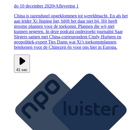
do 10 december 2020
•
Aflevering 1
China is razendsnel opgeklommen tot wereldmacht. En als het
aan leider Xi Jinping ligt, blijft het daar niet bij. Hij heeft
grootse plannen voor de toekomst. Plannen die wij niet
kunnen negeren. In deze podcast onderzoekt journalist Saar
Slegers samen met China-correspondent Cindy Huijgen en
geopolitiek-expert Ties Dams wat Xi’s toekomstplannen
betekenen voor de Chinezen én voor ons hier in Europa.
41 sec