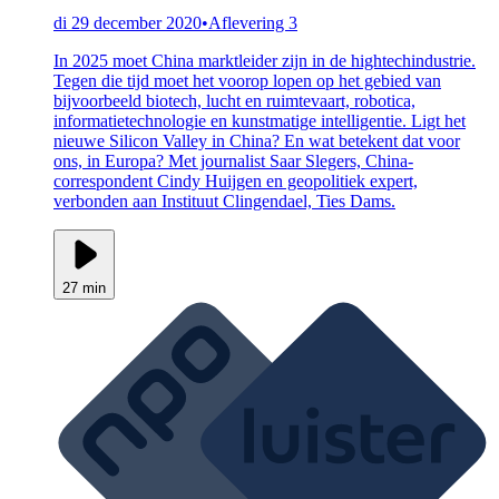
di 29 december 2020
•
Aflevering 3
In 2025 moet China marktleider zijn in de hightechindustrie.
Tegen die tijd moet het voorop lopen op het gebied van
bijvoorbeeld biotech, lucht en ruimtevaart, robotica,
informatietechnologie en kunstmatige intelligentie. Ligt het
nieuwe Silicon Valley in China? En wat betekent dat voor
ons, in Europa? Met journalist Saar Slegers, China-
correspondent Cindy Huijgen en geopolitiek expert,
verbonden aan Instituut Clingendael, Ties Dams.
27 min