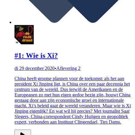
#1: Wie is Xi?
di 29 december 2020
•
Aflevering 2
China heeft grootse plannen voor de toekomst: als het aan
president Xi Jinping ligt, is China over een paar decennia het
centrum van de wereld. Dus terwijl de Amerikanen en de
Europeanen zo met hun eigen gedoe bezig zijn, bouwt China
gestaag door aan zijn economische groei en internationale
macht. Xi’s beleid gaat de wereld veranderen. Maar wie is Xi
Jinping eigenlijk? En wat wil hij precies? Met journalist Saar
Slegers, China-correspondent Cindy Huijgen en geopolitiek
expert, verbonden aan Instituut Clingendael, Ties Dams.