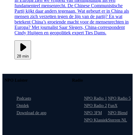
In Europa zien we vrijheid van meningsuiting als een
fundamenteel mensenrecht. De Chinese Communistische
Partij kijkt daar anders tegenaan. Wat gebeurt er in China als
mensen zich verzetten tegen de lijn van de partij? En wat
betekent China’s groeiende macht voor de mensenrechten in
Europa? Met journalist Saar Slegers, China-correspondent
Cindy Huijgen en geopolitiek expert Ties Dams.
28 min
NPO Luister
Radio
Podcasts
NPO Radio 1
NPO Radio 5
Ontdek
NPO Radio 2
FunX
Download de app
NPO 3FM
NPO Blend
NPO Klassiek
Sterren NL