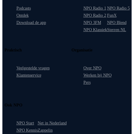
Podcasts
NPO Radio 1
NPO Radio 5
Ontdek
NPO Radio 2
FunX
Download de app
NPO 3FM
NPO Blend
NPO Klassiek
Sterren NL
Praktisch
Organisatie
Veelgestelde vragen
Over NPO
Klantenservice
Werken bij NPO
Pers
Ook NPO
NPO Start
Net in Nederland
NPO Kennis
Zappelin