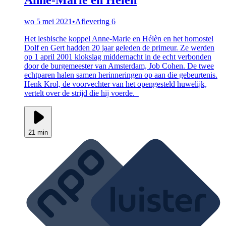
wo 5 mei 2021
•
Aflevering 6
Het lesbische koppel Anne-Marie en Hélèn en het homostel
Dolf en Gert hadden 20 jaar geleden de primeur. Ze werden
op 1 april 2001 klokslag middernacht in de echt verbonden
door de burgemeester van Amsterdam, Job Cohen. De twee
echtparen halen samen herinneringen op aan die gebeurtenis.
Henk Krol, de voorvechter van het opengesteld huwelijk,
vertelt over de strijd die hij voerde.
21 min