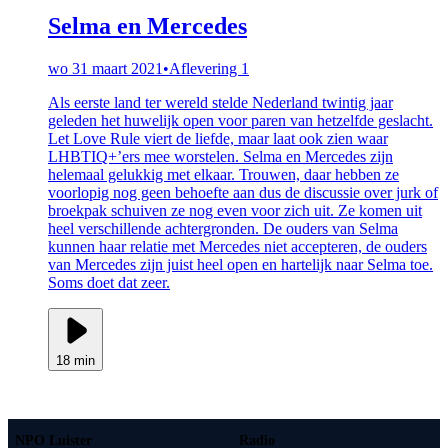
Selma en Mercedes
wo 31 maart 2021
•
Aflevering 1
Als eerste land ter wereld stelde Nederland twintig jaar
geleden het huwelijk open voor paren van hetzelfde geslacht.
Let Love Rule viert de liefde, maar laat ook zien waar
LHBTIQ+’ers mee worstelen. Selma en Mercedes zijn
helemaal gelukkig met elkaar. Trouwen, daar hebben ze
voorlopig nog geen behoefte aan dus de discussie over jurk of
broekpak schuiven ze nog even voor zich uit. Ze komen uit
heel verschillende achtergronden. De ouders van Selma
kunnen haar relatie met Mercedes niet accepteren, de ouders
van Mercedes zijn juist heel open en hartelijk naar Selma toe.
Soms doet dat zeer.
18 min
NPO Luister
Radio