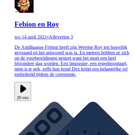
Febion en Roy
wo 14 april 2021
•
Aflevering 3
De Antilliaanse Febion heeft zijn Weertse Roy ten huwelijk
gevraagd en het antwoord was ja. En meteen hebben ze zich
op de voorbereidingen gestort want het moet een heel
bijzondere dag worden. Een limousine, een regenboogtaart,
niets is te gek, zelfs hun hond Dex krijgt een belangrijke rol
toebedeeld tijdens de ceremonie.
20 min