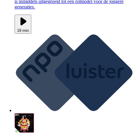
is inmiddels uitgegroeid tot een rolmodel voor de jongere
generaties.
19 min