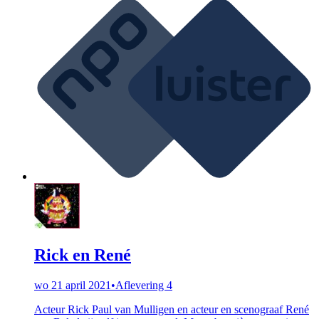
Rick en René
wo 21 april 2021
•
Aflevering 4
Acteur Rick Paul van Mulligen en acteur en scenograaf René