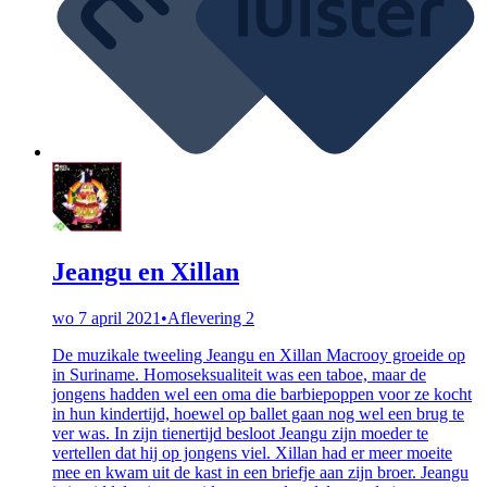
Jeangu en Xillan
wo 7 april 2021
•
Aflevering 2
De muzikale tweeling Jeangu en Xillan Macrooy groeide op
in Suriname. Homoseksualiteit was een taboe, maar de
jongens hadden wel een oma die barbiepoppen voor ze kocht
in hun kindertijd, hoewel op ballet gaan nog wel een brug te
ver was. In zijn tienertijd besloot Jeangu zijn moeder te
vertellen dat hij op jongens viel. Xillan had er meer moeite
mee en kwam uit de kast in een briefje aan zijn broer. Jeangu