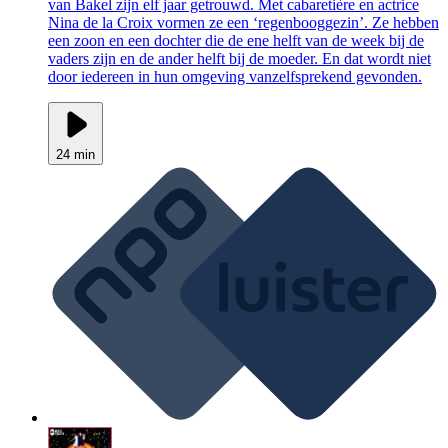
van Bakel zijn elf jaar getrouwd. Met cabaretière en actrice
Nina de la Croix vormen ze een ‘regenbooggezin’. Ze hebben
een zoon en een dochter die de ene helft van de week bij de
vaders zijn en de ander helft bij de moeder. En dat wordt niet
door iedereen in hun omgeving vanzelfsprekend gevonden.
24 min