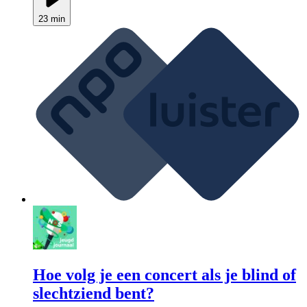
23 min
Hoe volg je een concert als je blind of
slechtziend bent?