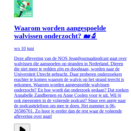
Waarom worden aangespoelde
walvissen onderzocht? 🐋🔬
wo 10 juni
Deze aflevering van de NOS Jeugdjournaalpodcast gaat over
walvissen die aanspoelen op stranden in Nederland. Dieren
die niet meer te redden zijn en doodgaan, worden naar de
Universiteit Utrecht gebracht. Daar proberen onderzoekers
erachter te komen waarom de walvis op het strand terecht is
gekomen. Waarom worden aangespoelde walvissen
onderzocht? En hoe wordt dat onderzoek gedaan? Dat zoeken
Annabelle Zandbergen en Anne Coolen voor je uit. Wil jij
ook meepraten in de volgende podcast? Stuur een appje naar
de podcasttelefoon om mee te doen. Het nummer is 06-
26586701. Zo hoor je eerder dan de rest waar de volgende
aflevering over gaat!