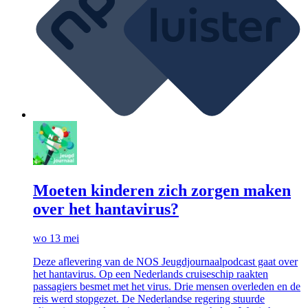
Moeten kinderen zich zorgen maken
over het hantavirus?
wo 13 mei
Deze aflevering van de NOS Jeugdjournaalpodcast gaat over
het hantavirus. Op een Nederlands cruiseschip raakten
passagiers besmet met het virus. Drie mensen overleden en de
reis werd stopgezet. De Nederlandse regering stuurde