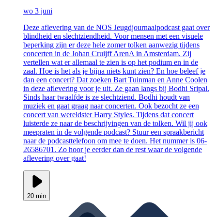
wo 3 juni
Deze aflevering van de NOS Jeugdjournaalpodcast gaat over
blindheid en slechtziendheid. Voor mensen met een visuele
beperking zijn er deze hele zomer tolken aanwezig tijdens
concerten in de Johan Cruijff ArenA in Amsterdam. Zij
vertellen wat er allemaal te zien is op het podium en in de
zaal. Hoe is het als je bijna niets kunt zien? En hoe beleef je
dan een concert? Dat zoeken Bart Tuinman en Anne Coolen
in deze aflevering voor je uit. Ze gaan langs bij Bodhi Sripal.
Sinds haar twaalfde is ze slechtziend. Bodhi houdt van
muziek en gaat graag naar concerten. Ook bezocht ze een
concert van wereldster Harry Styles. Tijdens dat concert
luisterde ze naar de beschrijvingen van de tolken. Wil jij ook
meepraten in de volgende podcast? Stuur een spraakbericht
naar de podcasttelefoon om mee te doen. Het nummer is 06-
26586701. Zo hoor je eerder dan de rest waar de volgende
aflevering over gaat!
20 min