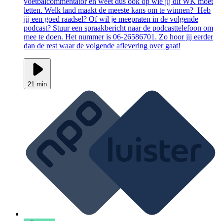
voetbalcommentator en weet dus ook op wie jij dit WK moet
letten. Welk land maakt de meeste kans om te winnen? Heb
jij een goed raadsel? Of wil je meepraten in de volgende
podcast? Stuur een spraakbericht naar de podcasttelefoon om
mee te doen. Het nummer is 06-26586701. Zo hoor jij eerder
dan de rest waar de volgende aflevering over gaat!
21 min