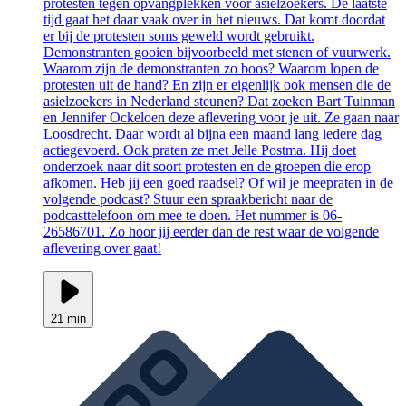
protesten tegen opvangplekken voor asielzoekers. De laatste
tijd gaat het daar vaak over in het nieuws. Dat komt doordat
er bij de protesten soms geweld wordt gebruikt.
Demonstranten gooien bijvoorbeeld met stenen of vuurwerk.
Waarom zijn de demonstranten zo boos? Waarom lopen de
protesten uit de hand? En zijn er eigenlijk ook mensen die de
asielzoekers in Nederland steunen? Dat zoeken Bart Tuinman
en Jennifer Ockeloen deze aflevering voor je uit. Ze gaan naar
Loosdrecht. Daar wordt al bijna een maand lang iedere dag
actiegevoerd. Ook praten ze met Jelle Postma. Hij doet
onderzoek naar dit soort protesten en de groepen die erop
afkomen. Heb jij een goed raadsel? Of wil je meepraten in de
volgende podcast? Stuur een spraakbericht naar de
podcasttelefoon om mee te doen. Het nummer is 06-
26586701. Zo hoor jij eerder dan de rest waar de volgende
aflevering over gaat!
21 min