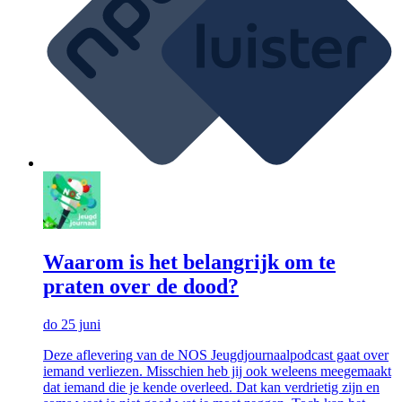
Waarom is het belangrijk om te
praten over de dood?
do 25 juni
Deze aflevering van de NOS Jeugdjournaalpodcast gaat over
iemand verliezen. Misschien heb jij ook weleens meegemaakt
dat iemand die je kende overleed. Dat kan verdrietig zijn en