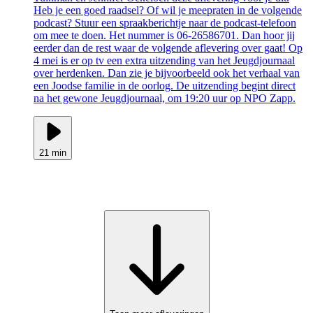
Heb je een goed raadsel? Of wil je meepraten in de volgende
podcast? Stuur een spraakberichtje naar de podcast-telefoon
om mee te doen. Het nummer is 06-26586701. Dan hoor jij
eerder dan de rest waar de volgende aflevering over gaat! Op
4 mei is er op tv een extra uitzending van het Jeugdjournaal
over herdenken. Dan zie je bijvoorbeeld ook het verhaal van
een Joodse familie in de oorlog. De uitzending begint direct
na het gewone Jeugdjournaal, om 19:20 uur op NPO Zapp.
21 min