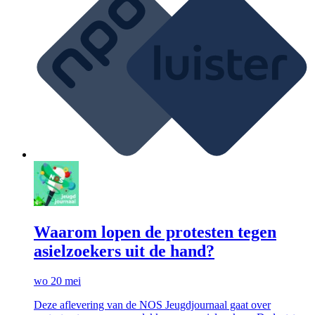
Waarom lopen de protesten tegen
asielzoekers uit de hand?
wo 20 mei
Deze aflevering van de NOS Jeugdjournaal gaat over