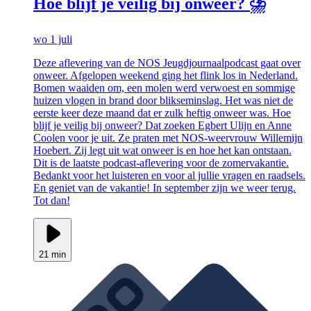
Hoe blijf je veilig bij onweer? ⛈️
wo 1 juli
Deze aflevering van de NOS Jeugdjournaalpodcast gaat over
onweer. Afgelopen weekend ging het flink los in Nederland.
Bomen waaiden om, een molen werd verwoest en sommige
huizen vlogen in brand door blikseminslag. Het was niet de
eerste keer deze maand dat er zulk heftig onweer was. Hoe
blijf je veilig bij onweer? Dat zoeken Egbert Ulijn en Anne
Coolen voor je uit. Ze praten met NOS-weervrouw Willemijn
Hoebert. Zij legt uit wat onweer is en hoe het kan ontstaan.
Dit is de laatste podcast-aflevering voor de zomervakantie.
Bedankt voor het luisteren en voor al jullie vragen en raadsels.
En geniet van de vakantie! In september zijn we weer terug.
Tot dan!
21 min