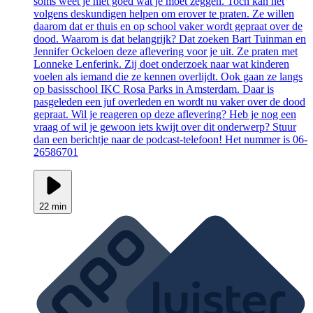
soms weet je niet goed wat je moet zeggen. Toch kan het
volgens deskundigen helpen om erover te praten. Ze willen
daarom dat er thuis en op school vaker wordt gepraat over de
dood. Waarom is dat belangrijk? Dat zoeken Bart Tuinman en
Jennifer Ockeloen deze aflevering voor je uit. Ze praten met
Lonneke Lenferink. Zij doet onderzoek naar wat kinderen
voelen als iemand die ze kennen overlijdt. Ook gaan ze langs
op basisschool IKC Rosa Parks in Amsterdam. Daar is
pasgeleden een juf overleden en wordt nu vaker over de dood
gepraat. Wil je reageren op deze aflevering? Heb je nog een
vraag of wil je gewoon iets kwijt over dit onderwerp? Stuur
dan een berichtje naar de podcast-telefoon! Het nummer is 06-
26586701
22 min