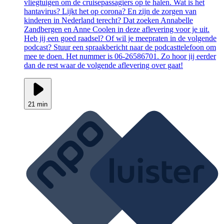
vliegtuigen om de cruisepassagiers op te halen. Wat is het
hantavirus? Lijkt het op corona? En zijn de zorgen van
kinderen in Nederland terecht? Dat zoeken Annabelle
Zandbergen en Anne Coolen in deze aflevering voor je uit.
Heb jij een goed raadsel? Of wil je meepraten in de volgende
podcast? Stuur een spraakbericht naar de podcasttelefoon om
mee te doen. Het nummer is 06-26586701. Zo hoor jij eerder
dan de rest waar de volgende aflevering over gaat!
21 min