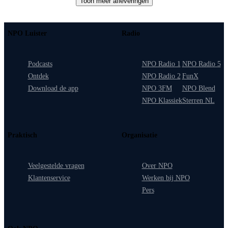
Toon meer afleveringen
NPO Luister
Radio
Podcasts
NPO Radio 1
NPO Radio 5
Ontdek
NPO Radio 2
FunX
Download de app
NPO 3FM
NPO Blend
NPO Klassiek
Sterren NL
Praktisch
Organisatie
Veelgestelde vragen
Over NPO
Klantenservice
Werken bij NPO
Pers