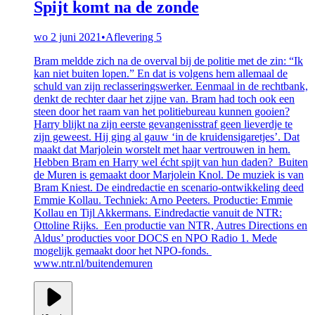
Spijt komt na de zonde
wo 2 juni 2021
•
Aflevering 5
Bram meldde zich na de overval bij de politie met de zin: “Ik
kan niet buiten lopen.” En dat is volgens hem allemaal de
schuld van zijn reclasseringswerker. Eenmaal in de rechtbank,
denkt de rechter daar het zijne van. Bram had toch ook een
steen door het raam van het politiebureau kunnen gooien?
Harry blijkt na zijn eerste gevangenisstraf geen lieverdje te
zijn geweest. Hij ging al gauw ‘in de kruidensigaretjes’. Dat
maakt dat Marjolein worstelt met haar vertrouwen in hem.
Hebben Bram en Harry wel écht spijt van hun daden? Buiten
de Muren is gemaakt door Marjolein Knol. De muziek is van
Bram Kniest. De eindredactie en scenario-ontwikkeling deed
Emmie Kollau. Techniek: Arno Peeters. Productie: Emmie
Kollau en Tijl Akkermans. Eindredactie vanuit de NTR:
Ottoline Rijks. Een productie van NTR, Autres Directions en
Aldus’ producties voor DOCS en NPO Radio 1. Mede
mogelijk gemaakt door het NPO-fonds.
www.ntr.nl/buitendemuren