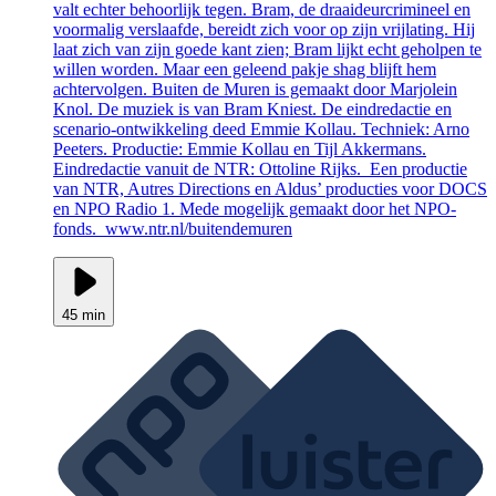
valt echter behoorlijk tegen. Bram, de draaideurcrimineel en
voormalig verslaafde, bereidt zich voor op zijn vrijlating. Hij
laat zich van zijn goede kant zien; Bram lijkt echt geholpen te
willen worden. Maar een geleend pakje shag blijft hem
achtervolgen. Buiten de Muren is gemaakt door Marjolein
Knol. De muziek is van Bram Kniest. De eindredactie en
scenario-ontwikkeling deed Emmie Kollau. Techniek: Arno
Peeters. Productie: Emmie Kollau en Tijl Akkermans.
Eindredactie vanuit de NTR: Ottoline Rijks. Een productie
van NTR, Autres Directions en Aldus’ producties voor DOCS
en NPO Radio 1. Mede mogelijk gemaakt door het NPO-
fonds. www.ntr.nl/buitendemuren
45 min