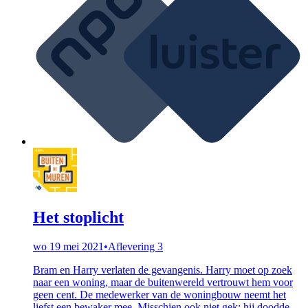
Het stoplicht
wo 19 mei 2021
•
Aflevering 3
Bram en Harry verlaten de gevangenis. Harry moet op zoek
naar een woning, maar de buitenwereld vertrouwt hem voor
geen cent. De medewerker van de woningbouw neemt het
liefst een bewaker mee. Misschien ook niet gek; hij doodde