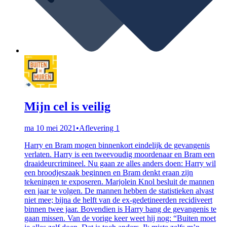
Mijn cel is veilig
ma 10 mei 2021
•
Aflevering 1
Harry en Bram mogen binnenkort eindelijk de gevangenis
verlaten. Harry is een tweevoudig moordenaar en Bram een
draaideurcrimineel. Nu gaan ze alles anders doen: Harry wil
een broodjeszaak beginnen en Bram denkt eraan zijn
tekeningen te exposeren. Marjolein Knol besluit de mannen
een jaar te volgen. De mannen hebben de statistieken alvast
niet mee; bijna de helft van de ex-gedetineerden recidiveert
binnen twee jaar. Bovendien is Harry bang de gevangenis te
gaan missen. Van de vorige keer weet hij nog: “Buiten moet