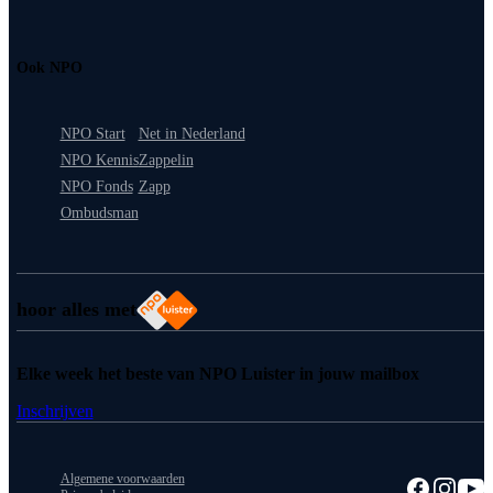
Ook NPO
NPO Start
Net in Nederland
NPO Kennis
Zappelin
NPO Fonds
Zapp
Ombudsman
hoor alles met
Elke week het beste van NPO Luister in jouw mailbox
Inschrijven
Algemene voorwaarden