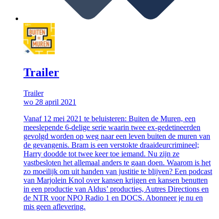
Trailer
Trailer
wo 28 april 2021
Vanaf 12 mei 2021 te beluisteren: Buiten de Muren, een
meeslepende 6-delige serie waarin twee ex-gedetineerden
gevolgd worden op weg naar een leven buiten de muren van
de gevangenis. Bram is een verstokte draaideurcrimineel;
Harry doodde tot twee keer toe iemand. Nu zijn ze
vastbesloten het allemaal anders te gaan doen. Waarom is het
zo moeilijk om uit handen van justitie te blijven? Een podcast
van Marjolein Knol over kansen krijgen en kansen benutten
in een productie van Aldus’ producties, Autres Directions en
de NTR voor NPO Radio 1 en DOCS. Abonneer je nu en
mis geen aflevering.