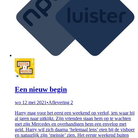
Een nieuw begin
wo 12 mei 2021
•
Aflevering 2
Harry mag voor het eerst een weekend op verlof, iets waar hij
al jaren naar uitkijkt. Zijn vrienden staan hem op te wachten
met zijn Mercedes en overhandigen hem een envelop met
geld. Harry wil zich daarna ‘helemaal lens’ eten bij de visboer
en natuurlijk zijn ‘meissie’ zien. Het eerste weekend buiten