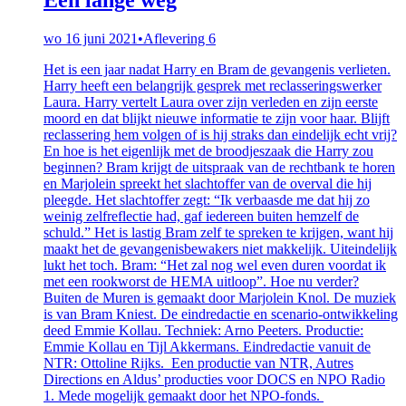
wo 16 juni 2021
•
Aflevering 6
Het is een jaar nadat Harry en Bram de gevangenis verlieten.
Harry heeft een belangrijk gesprek met reclasseringswerker
Laura. Harry vertelt Laura over zijn verleden en zijn eerste
moord en dat blijkt nieuwe informatie te zijn voor haar. Blijft
reclassering hem volgen of is hij straks dan eindelijk echt vrij?
En hoe is het eigenlijk met de broodjeszaak die Harry zou
beginnen? Bram krijgt de uitspraak van de rechtbank te horen
en Marjolein spreekt het slachtoffer van de overval die hij
pleegde. Het slachtoffer zegt: “Ik verbaasde me dat hij zo
weinig zelfreflectie had, gaf iedereen buiten hemzelf de
schuld.” Het is lastig Bram zelf te spreken te krijgen, want hij
maakt het de gevangenisbewakers niet makkelijk. Uiteindelijk
lukt het toch. Bram: “Het zal nog wel even duren voordat ik
met een rookworst de HEMA uitloop”. Hoe nu verder?
Buiten de Muren is gemaakt door Marjolein Knol. De muziek
is van Bram Kniest. De eindredactie en scenario-ontwikkeling
deed Emmie Kollau. Techniek: Arno Peeters. Productie:
Emmie Kollau en Tijl Akkermans. Eindredactie vanuit de
NTR: Ottoline Rijks. Een productie van NTR, Autres
Directions en Aldus’ producties voor DOCS en NPO Radio
1. Mede mogelijk gemaakt door het NPO-fonds.