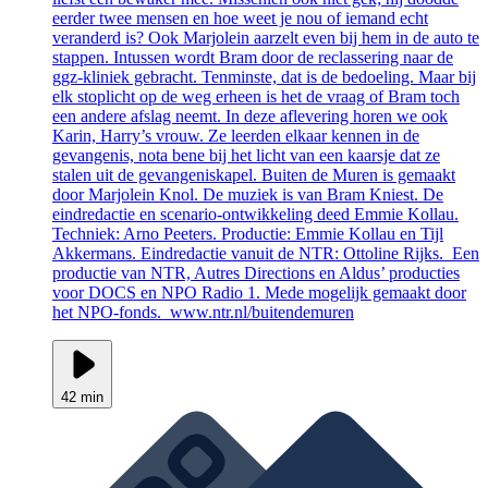
eerder twee mensen en hoe weet je nou of iemand echt
veranderd is? Ook Marjolein aarzelt even bij hem in de auto te
stappen. Intussen wordt Bram door de reclassering naar de
ggz-kliniek gebracht. Tenminste, dat is de bedoeling. Maar bij
elk stoplicht op de weg erheen is het de vraag of Bram toch
een andere afslag neemt. In deze aflevering horen we ook
Karin, Harry’s vrouw. Ze leerden elkaar kennen in de
gevangenis, nota bene bij het licht van een kaarsje dat ze
stalen uit de gevangeniskapel. Buiten de Muren is gemaakt
door Marjolein Knol. De muziek is van Bram Kniest. De
eindredactie en scenario-ontwikkeling deed Emmie Kollau.
Techniek: Arno Peeters. Productie: Emmie Kollau en Tijl
Akkermans. Eindredactie vanuit de NTR: Ottoline Rijks. Een
productie van NTR, Autres Directions en Aldus’ producties
voor DOCS en NPO Radio 1. Mede mogelijk gemaakt door
het NPO-fonds. www.ntr.nl/buitendemuren
42 min