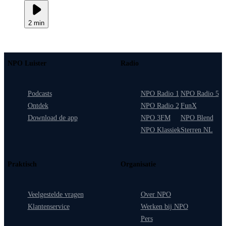
2 min
NPO Luister
Radio
Podcasts
NPO Radio 1
NPO Radio 5
Ontdek
NPO Radio 2
FunX
Download de app
NPO 3FM
NPO Blend
NPO Klassiek
Sterren NL
Praktisch
Organisatie
Veelgestelde vragen
Over NPO
Klantenservice
Werken bij NPO
Pers