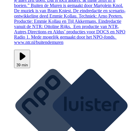
je alles zelf doen. Dat is toch anders. Ik miste zelfs m’n
boeien.” Buiten de Muren is gemaakt door Marjolein Knol.
De muziek is van Bram Kniest. De eindredactie en scenario-
ontwikkeling deed Emmie Kollau. Techniek: Arno Peeters.
Productie: Emmie Kollau en Tijl Akkermans. Eindredactie
vanuit de NTR: Ottoline Rijks. Een productie van NTR,
Autres Directions en Aldus’ producties voor DOCS en NPO
Radio 1. Mede mogelijk gemaakt door het NPO-fonds.
www.ntr.nl/buitendemuren
39 min