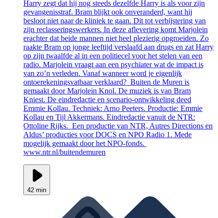
Harry zegt dat hij nog steeds dezelfde Harry is als voor zijn
gevangenisstraf. Bram blijkt ook onveranderd, want hij
besloot niet naar de kliniek te gaan. Dit tot verbijstering van
zijn reclasseringswerkers. In deze aflevering komt Marjolein
erachter dat beide mannen niet heel plezierig opgroeiden. Zo
raakte Bram op jonge leeftijd verslaafd aan drugs en zat Harry
op zijn twaalfde al in een politiecel voor het stelen van een
radio. Marjolein vraagt aan een psychiater wat de impact is
van zo’n verleden. Vanaf wanneer word je eigenlijk
ontoerekeningsvatbaar verklaard? Buiten de Muren is
gemaakt door Marjolein Knol. De muziek is van Bram
Kniest. De eindredactie en scenario-ontwikkeling deed
Emmie Kollau. Techniek: Arno Peeters. Productie: Emmie
Kollau en Tijl Akkermans. Eindredactie vanuit de NTR:
Ottoline Rijks. Een productie van NTR, Autres Directions en
Aldus’ producties voor DOCS en NPO Radio 1. Mede
mogelijk gemaakt door het NPO-fonds.
www.ntr.nl/buitendemuren
42 min