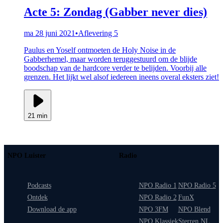
Acte 5: Zondag (Gabber never dies)
ma 28 juni 2021
•
Aflevering 5
Paulus en Yoself ontmoeten de Holy Noise in de
Gabberhemel, maar worden teruggestuurd om de blijde
boodschap van de hardcore verder te belijden. Voorbij alle
grenzen. Het lijkt wel alsof iedereen ineens overal eksters ziet!
21 min
NPO Luister
Radio
Podcasts
NPO Radio 1
NPO Radio 5
Ontdek
NPO Radio 2
FunX
Download de app
NPO 3FM
NPO Blend
NPO Klassiek
Sterren NL