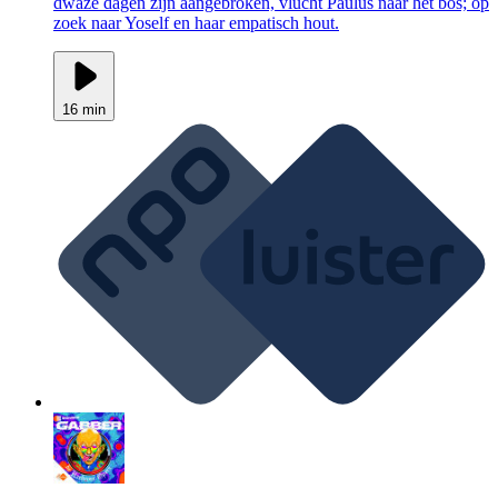
dwaze dagen zijn aangebroken, vlucht Paulus naar het bos; op
zoek naar Yoself en haar empatisch hout.
16 min