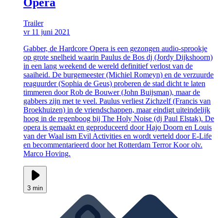
Opera
Trailer
vr 11 juni 2021
Gabber, de Hardcore Opera is een gezongen audio-sprookje
op grote snelheid waarin Paulus de Bos dj (Jordy Dijkshoorn)
in een lang weekend de wereld definitief verlost van de
saaiheid. De burgemeester (Michiel Romeyn) en de verzuurde
reaguurder (Sophia de Geus) proberen de stad dicht te laten
timmeren door Rob de Bouwer (John Buijsman), maar de
gabbers zijn met te veel. Paulus verliest Zichzelf (Francis van
Broekhuizen) in de vriendschappen, maar eindigt uiteindelijk
hoog in de regenboog bij The Holy Noise (dj Paul Elstak). De
opera is gemaakt en geproduceerd door Hajo Doorn en Louis
van der Waal ism Evil Activities en wordt verteld door E-Life
en becommentarieerd door het Rotterdam Terror Koor olv.
Marco Hoving.
3 min