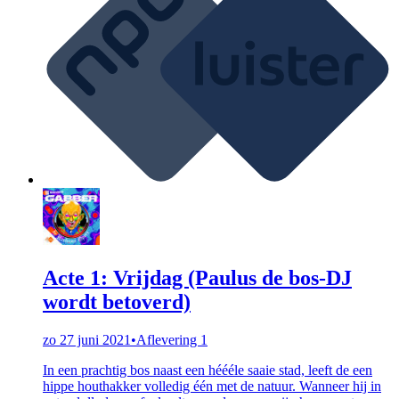
Acte 1: Vrijdag (Paulus de bos-DJ
wordt betoverd)
zo 27 juni 2021
•
Aflevering 1
In een prachtig bos naast een héééle saaie stad, leeft de een
hippe houthakker volledig één met de natuur. Wanneer hij in