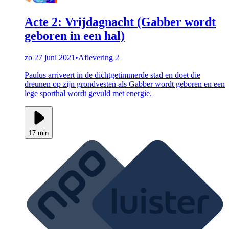
Acte 2: Vrijdagnacht (Gabber wordt
geboren in een hal)
zo 27 juni 2021
•
Aflevering 2
Paulus arriveert in de dichtgetimmerde stad en doet die
dreunen op zijn grondvesten als Gabber wordt geboren en een
lege sporthal wordt gevuld met energie.
17 min