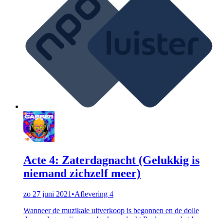
Acte 4: Zaterdagnacht (Gelukkig is
niemand zichzelf meer)
zo 27 juni 2021
•
Aflevering 4
Wanneer de muzikale uitverkoop is begonnen en de dolle