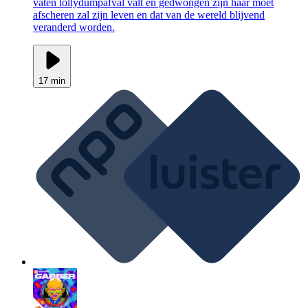
vaten lollydumpafval valt en gedwongen zijn haar moet
afscheren zal zijn leven en dat van de wereld blijvend
veranderd worden.
17 min