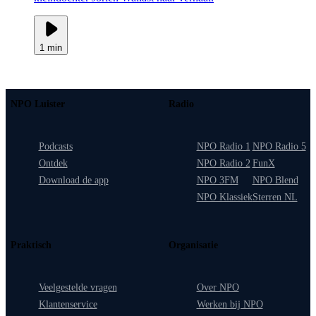
1 min
NPO Luister
Radio
Podcasts
NPO Radio 1
NPO Radio 5
Ontdek
NPO Radio 2
FunX
Download de app
NPO 3FM
NPO Blend
NPO Klassiek
Sterren NL
Praktisch
Organisatie
Veelgestelde vragen
Over NPO
Klantenservice
Werken bij NPO