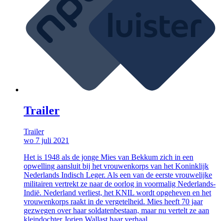
Trailer
Trailer
wo 7 juli 2021
Het is 1948 als de jonge Mies van Bekkum zich in een
opwelling aansluit bij het vrouwenkorps van het Koninklijk
Nederlands Indisch Leger. Als een van de eerste vrouwelijke
militairen vertrekt ze naar de oorlog in voormalig Nederlands-
Indië. Nederland verliest, het KNIL wordt opgeheven en het
vrouwenkorps raakt in de vergetelheid. Mies heeft 70 jaar
gezwegen over haar soldatenbestaan, maar nu vertelt ze aan
kleindochter Jorien Wallast haar verhaal.