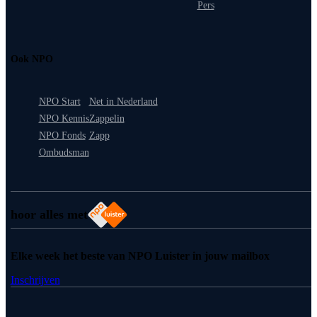
Pers
Ook NPO
NPO Start
Net in Nederland
NPO Kennis
Zappelin
NPO Fonds
Zapp
Ombudsman
hoor alles met
Elke week het beste van NPO Luister in jouw mailbox
Inschrijven