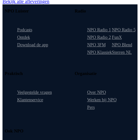
Bekijk alle afleveringen
NPO Luister
Radio
Podcasts
NPO Radio 1
NPO Radio 5
Ontdek
NPO Radio 2
FunX
Download de app
NPO 3FM
NPO Blend
NPO Klassiek
Sterren NL
Praktisch
Organisatie
Veelgestelde vragen
Over NPO
Klantenservice
Werken bij NPO
Pers
Ook NPO