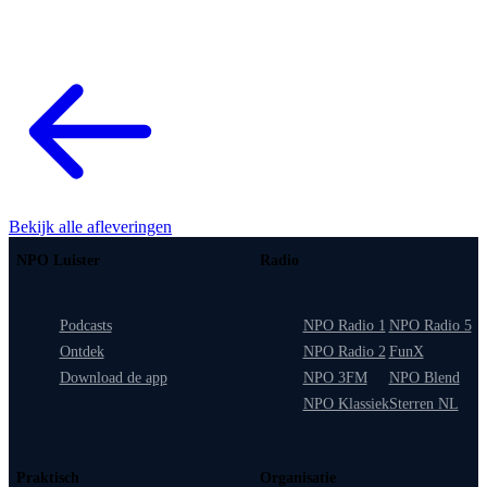
Bekijk alle afleveringen
NPO Luister
Radio
Podcasts
NPO Radio 1
NPO Radio 5
Ontdek
NPO Radio 2
FunX
Download de app
NPO 3FM
NPO Blend
NPO Klassiek
Sterren NL
Praktisch
Organisatie