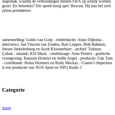
ongemak, waarbij de verhoudingen binnen FIFA op scherp worden
gezet. En Infantino? Die speelt hoog spel. Bewust. Hij kan het zich
prima permitteren.
samenstelling: Guido van Gorp - eindredactie: Arjan Dijksma -
interviews: Jan Vincent van Zuiden, Bart Luppes, Britt Bakhuis,
Jeroen Stekelenburg en Ayolt Kloosterboer - archief: Tolunay
Çoban - muziek: KH Music - eindmixage: Arno Peeters - grafische
vormgeving: Ramson Heinrici en Joëlle Angel - productie: Gijs Tuin
- coördinatie: Reina Hemmes en Rudy Mackay - Gianni’s Imperium
is een productie van NOS Sport en NPO Radio 1
Categorie
Sport