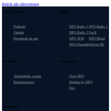
Bekijk alle afleveringen
NPO Luister
Radio
Podcasts
NPO Radio 1
NPO Radio 5
Ontdek
NPO Radio 2
FunX
Download de app
NPO 3FM
NPO Blend
NPO Klassiek
Sterren NL
Praktisch
Organisatie
Veelgestelde vragen
Over NPO
Klantenservice
Werken bij NPO
Pers
Ook NPO