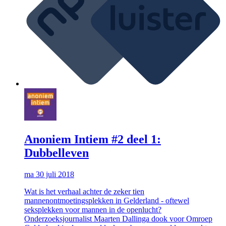
Anoniem Intiem #2 deel 1:
Dubbelleven
ma 30 juli 2018
Wat is het verhaal achter de zeker tien
mannenontmoetingsplekken in Gelderland - oftewel
seksplekken voor mannen in de openlucht?
Onderzoeksjournalist Maarten Dallinga dook voor Omroep