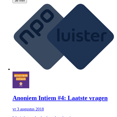
38 min
Anoniem Intiem #4: Laatste vragen
vr 3 augustus 2018