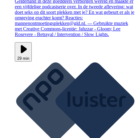
Gelderland in deze goeddeels verborgen wereld en maakte er
een vijfdelige podcastserie over. In de tweede aflevering: wat
doet seks op dit soort plekken met je? En wat gebeurt er als je
omgeving erachter komt? Reacties:
mannenontmoetingsplekken@gld.nl. --- Gebruikte muziek
met Creative Commons-licentie: Jahzzar - Gloom; Lee
Rosevere - Betrayal / Intervention / Slow Lights.
29 min