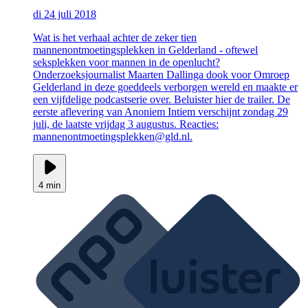
di 24 juli 2018
Wat is het verhaal achter de zeker tien
mannenontmoetingsplekken in Gelderland - oftewel
seksplekken voor mannen in de openlucht?
Onderzoeksjournalist Maarten Dallinga dook voor Omroep
Gelderland in deze goeddeels verborgen wereld en maakte er
een vijfdelige podcastserie over. Beluister hier de trailer. De
eerste aflevering van Anoniem Intiem verschijnt zondag 29
juli, de laatste vrijdag 3 augustus. Reacties:
mannenontmoetingsplekken@gld.nl.
4 min