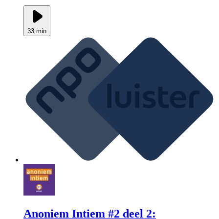
33 min
Anoniem Intiem #2 deel 2: