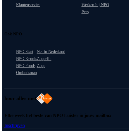
Klantenservice
Werken bij NPO
Pers
Ook NPO
NPO Start
Net in Nederland
NPO Kennis
Zappelin
NPO Fonds
Zapp
Ombudsman
hoor alles met
Elke week het beste van NPO Luister in jouw mailbox
Inschrijven