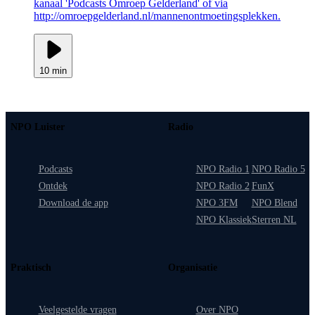
kanaal 'Podcasts Omroep Gelderland' of via
http://omroepgelderland.nl/mannenontmoetingsplekken.
10 min
NPO Luister
Radio
Podcasts
NPO Radio 1
NPO Radio 5
Ontdek
NPO Radio 2
FunX
Download de app
NPO 3FM
NPO Blend
NPO Klassiek
Sterren NL
Praktisch
Organisatie
Veelgestelde vragen
Over NPO