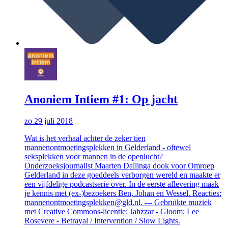
Anoniem Intiem #1: Op jacht
zo 29 juli 2018
Wat is het verhaal achter de zeker tien
mannenontmoetingsplekken in Gelderland - oftewel
seksplekken voor mannen in de openlucht?
Onderzoeksjournalist Maarten Dallinga dook voor Omroep
Gelderland in deze goeddeels verborgen wereld en maakte er
een vijfdelige podcastserie over. In de eerste aflevering maak
je kennis met (ex-)bezoekers Ben, Johan en Wessel. Reacties:
mannenontmoetingsplekken@gld.nl. --- Gebruikte muziek
met Creative Commons-licentie: Jahzzar - Gloom; Lee
Rosevere - Betrayal / Intervention / Slow Lights.