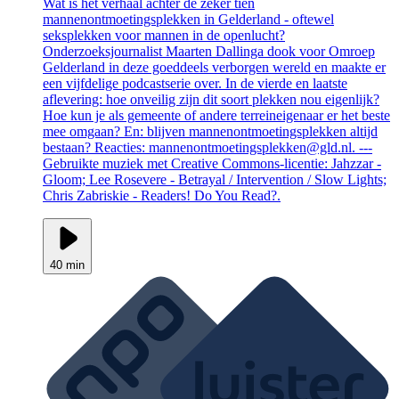
Wat is het verhaal achter de zeker tien
mannenontmoetingsplekken in Gelderland - oftewel
seksplekken voor mannen in de openlucht?
Onderzoeksjournalist Maarten Dallinga dook voor Omroep
Gelderland in deze goeddeels verborgen wereld en maakte er
een vijfdelige podcastserie over. In de vierde en laatste
aflevering: hoe onveilig zijn dit soort plekken nou eigenlijk?
Hoe kun je als gemeente of andere terreineigenaar er het beste
mee omgaan? En: blijven mannenontmoetingsplekken altijd
bestaan? Reacties: mannenontmoetingsplekken@gld.nl. ---
Gebruikte muziek met Creative Commons-licentie: Jahzzar -
Gloom; Lee Rosevere - Betrayal / Intervention / Slow Lights;
Chris Zabriskie - Readers! Do You Read?.
40 min