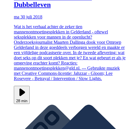
Dubbelleven
ma 30 juli 2018
Wat is het verhaal achter de zeker tien
mannenontmoetingsplekken in Gelderland - oftewel
seksplekken voor mannen in de openlucht?
Onderzoeksjournalist Maarten Dallinga dook voor Omroep
Gelderland in deze goeddeels verborgen wereld en maakte er
een vijfdelige podcastserie over. In de tweede aflevering: wat
doet seks op dit soort plekken met je? En wat gebeurt er als je
omgeving erachter komt? Reacties:
mannenontmoetingsplekken@gld.nl. --- Gebruikte muziek
met Creative Commons-licentie: Jahzzar - Gloom; Lee
Rosevere - Betrayal / Intervention / Slow Lights.
28 min