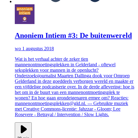
Anoniem Intiem #3: De buitenwereld
wo 1 augustus 2018
Wat is het verhaal achter de zeker tien
mannenontmoetingsplekken in Gelderland - oftewel
seksplekken voor mannen in de openlucht?
Onderzoeksjournalist Maarten Dallinga dook voor Omroep
Gelderland in deze goeddeels verborgen wereld en maakte er
een vijfdelige podcastserie over. In de derde aflevering: hoe is
het om in de buurt van een mannenontmoetingsplek te
wonen? En hoe gaan grondeigenaren ermee om? Reacties:
mannenontmoetingsplekken@gld.nl. --- Gebruikte muziek
met Creative Commons-licentie: Jahzzar - Gloom; Lee
Rosevere - Betrayal / Intervention / Slow Lights.