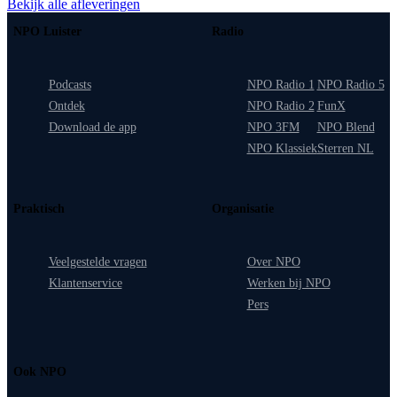
Bekijk alle afleveringen
NPO Luister
Radio
Podcasts
NPO Radio 1
NPO Radio 5
Ontdek
NPO Radio 2
FunX
Download de app
NPO 3FM
NPO Blend
NPO Klassiek
Sterren NL
Praktisch
Organisatie
Veelgestelde vragen
Over NPO
Klantenservice
Werken bij NPO
Pers
Ook NPO