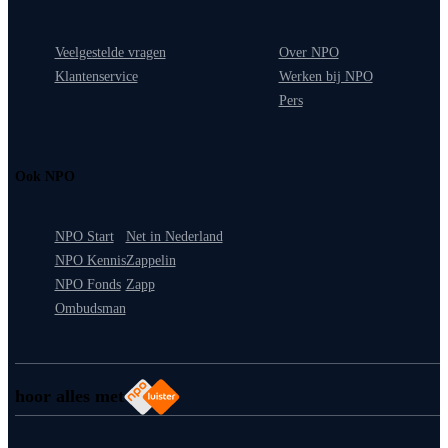
Veelgestelde vragen
Over NPO
Klantenservice
Werken bij NPO
Pers
Ook NPO
NPO Start
Net in Nederland
NPO Kennis
Zappelin
NPO Fonds
Zapp
Ombudsman
hoor alles met