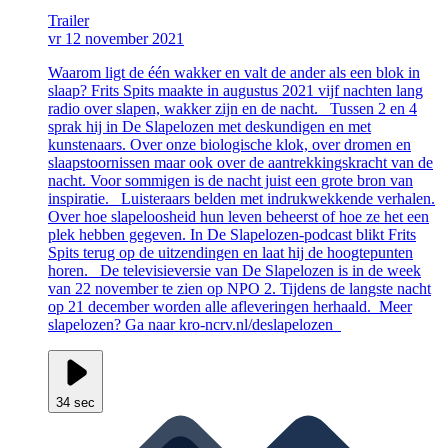
Trailer
vr 12 november 2021
Waarom ligt de één wakker en valt de ander als een blok in
slaap? Frits Spits maakte in augustus 2021 vijf nachten lang
radio over slapen, wakker zijn en de nacht. Tussen 2 en 4
sprak hij in De Slapelozen met deskundigen en met
kunstenaars. Over onze biologische klok, over dromen en
slaapstoornissen maar ook over de aantrekkingskracht van de
nacht. Voor sommigen is de nacht juist een grote bron van
inspiratie. Luisteraars belden met indrukwekkende verhalen.
Over hoe slapeloosheid hun leven beheerst of hoe ze het een
plek hebben gegeven. In De Slapelozen-podcast blikt Frits
Spits terug op de uitzendingen en laat hij de hoogtepunten
horen. De televisieversie van De Slapelozen is in de week
van 22 november te zien op NPO 2. Tijdens de langste nacht
op 21 december worden alle afleveringen herhaald. Meer
slapelozen? Ga naar kro-ncrv.nl/deslapelozen
34 sec