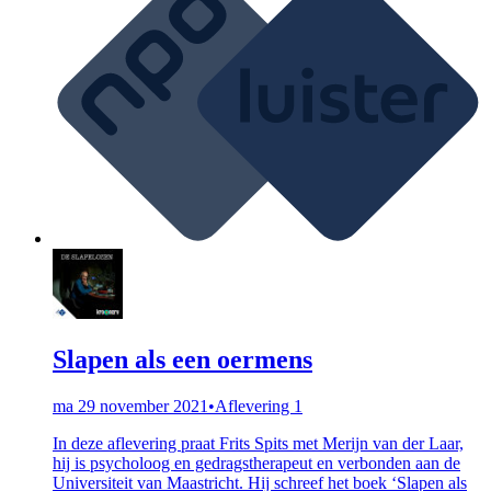
Slapen als een oermens
ma 29 november 2021
•
Aflevering 1
In deze aflevering praat Frits Spits met Merijn van der Laar,
hij is psycholoog en gedragstherapeut en verbonden aan de
Universiteit van Maastricht. Hij schreef het boek ‘Slapen als