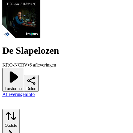
De Slapelozen
KRO-NCRV
•
6 afleveringen
Luister nu
Delen
Afleveringen
Info
Oudste