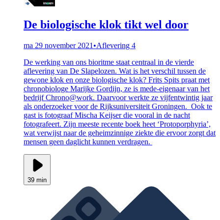
De biologische klok tikt wel door
ma 29 november 2021
•
Aflevering 4
De werking van ons bioritme staat centraal in de vierde
aflevering van De Slapelozen. Wat is het verschil tussen de
gewone klok en onze biologische klok? Frits Spits praat met
chronobiologe Marijke Gordijn, ze is mede-eigenaar van het
bedrijf Chrono@work. Daarvoor werkte ze vijfentwintig jaar
als onderzoeker voor de Rijksuniversiteit Groningen. Ook te
gast is fotograaf Mischa Keijser die vooral in de nacht
fotografeert. Zijn meeste recente boek heet ‘Protoporphyria’,
wat verwijst naar de geheimzinnige ziekte die ervoor zorgt dat
mensen geen daglicht kunnen verdragen.
39 min