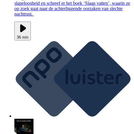
slapeloosheid en schreef er het boek ‘Slaap vatten’, waarin ze
op zoek gaat naar de achterliggende oorzaken van slechte
nachtrust.
36 min