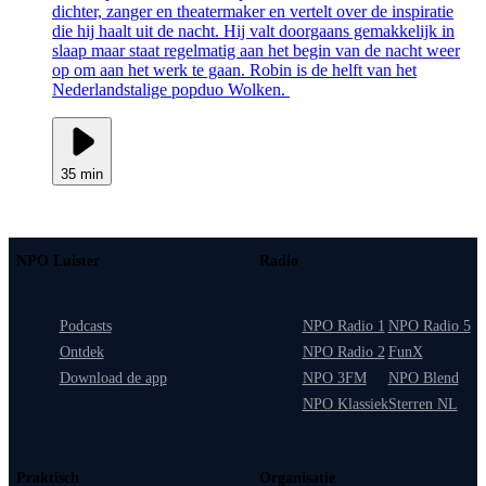
dichter, zanger en theatermaker en vertelt over de inspiratie
die hij haalt uit de nacht. Hij valt doorgaans gemakkelijk in
slaap maar staat regelmatig aan het begin van de nacht weer
op om aan het werk te gaan. Robin is de helft van het
Nederlandstalige popduo Wolken.
35 min
NPO Luister
Radio
Podcasts
NPO Radio 1
NPO Radio 5
Ontdek
NPO Radio 2
FunX
Download de app
NPO 3FM
NPO Blend
NPO Klassiek
Sterren NL
Praktisch
Organisatie