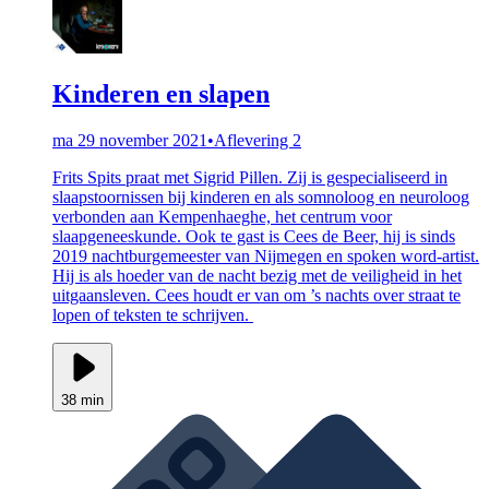
Kinderen en slapen
ma 29 november 2021
•
Aflevering 2
Frits Spits praat met Sigrid Pillen. Zij is gespecialiseerd in
slaapstoornissen bij kinderen en als somnoloog en neuroloog
verbonden aan Kempenhaeghe, het centrum voor
slaapgeneeskunde. Ook te gast is Cees de Beer, hij is sinds
2019 nachtburgemeester van Nijmegen en spoken word-artist.
Hij is als hoeder van de nacht bezig met de veiligheid in het
uitgaansleven. Cees houdt er van om ’s nachts over straat te
lopen of teksten te schrijven.
38 min