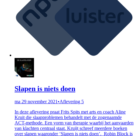
Slapen is niets doen
ma 29 november 2021
•
Aflevering 5
In deze aflevering praat Frits Spits met arts en coach Aline
Kruit die slaapproblemen behandelt met de zogenaamde
ACT-methode. Een vorm van therapie waarbij het aanvaarden
van klachten centraal staat. Kruijt schreef meerdere boeken
over slapen waaronder ‘Slapen is niets doen’. Robin Block is