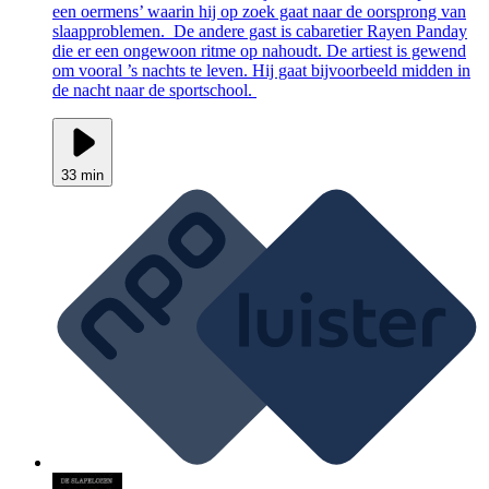
een oermens’ waarin hij op zoek gaat naar de oorsprong van
slaapproblemen. De andere gast is cabaretier Rayen Panday
die er een ongewoon ritme op nahoudt. De artiest is gewend
om vooral ’s nachts te leven. Hij gaat bijvoorbeeld midden in
de nacht naar de sportschool.
33 min