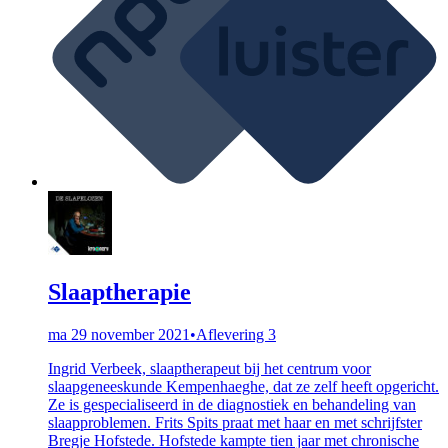
Slaaptherapie
ma 29 november 2021
•
Aflevering 3
Ingrid Verbeek, slaaptherapeut bij het centrum voor
slaapgeneeskunde Kempenhaeghe, dat ze zelf heeft opgericht.
Ze is gespecialiseerd in de diagnostiek en behandeling van
slaapproblemen. Frits Spits praat met haar en met schrijfster
Bregje Hofstede. Hofstede kampte tien jaar met chronische