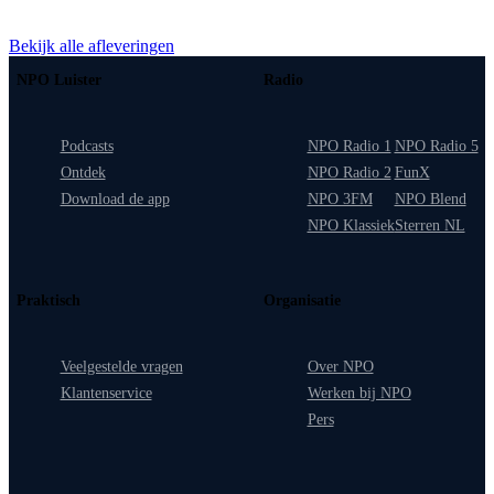
Bekijk alle afleveringen
NPO Luister
Radio
Podcasts
NPO Radio 1
NPO Radio 5
Ontdek
NPO Radio 2
FunX
Download de app
NPO 3FM
NPO Blend
NPO Klassiek
Sterren NL
Praktisch
Organisatie
Veelgestelde vragen
Over NPO
Klantenservice
Werken bij NPO
Pers