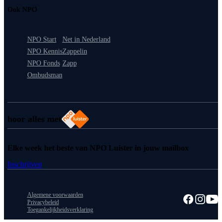
Ook NPO
NPO Start
Net in Nederland
NPO Kennis
Zappelin
NPO Fonds
Zapp
Ombudsman
hoor alles met
Elke week het beste van NPO Luister in jouw mailbox
Inschrijven
Algemene voorwaarden
Privacybeleid
Toegankelijkheidsverklaring