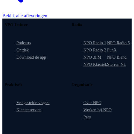
Bekijk alle afleveringen
NPO Luister
Radio
Podcasts
NPO Radio 1
NPO Radio 5
Ontdek
NPO Radio 2
FunX
Download de app
NPO 3FM
NPO Blend
NPO Klassiek
Sterren NL
Praktisch
Organisatie
Veelgestelde vragen
Over NPO
Klantenservice
Werken bij NPO
Pers