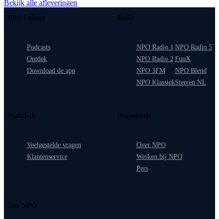
Bekijk alle afleveringen
NPO Luister
Radio
Podcasts
NPO Radio 1
NPO Radio 5
Ontdek
NPO Radio 2
FunX
Download de app
NPO 3FM
NPO Blend
NPO Klassiek
Sterren NL
Praktisch
Organisatie
Veelgestelde vragen
Over NPO
Klantenservice
Werken bij NPO
Pers
Ook NPO