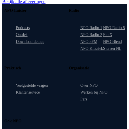
Bekijk alle afleveringen
NPO Luister
Radio
Podcasts
NPO Radio 1
NPO Radio 5
Ontdek
NPO Radio 2
FunX
Download de app
NPO 3FM
NPO Blend
NPO Klassiek
Sterren NL
Praktisch
Organisatie
Veelgestelde vragen
Over NPO
Klantenservice
Werken bij NPO
Pers
Ook NPO