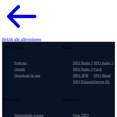
Bekijk alle afleveringen
NPO Luister
Radio
Podcasts
NPO Radio 1
NPO Radio 5
Ontdek
NPO Radio 2
FunX
Download de app
NPO 3FM
NPO Blend
NPO Klassiek
Sterren NL
Praktisch
Organisatie
Veelgestelde vragen
Over NPO