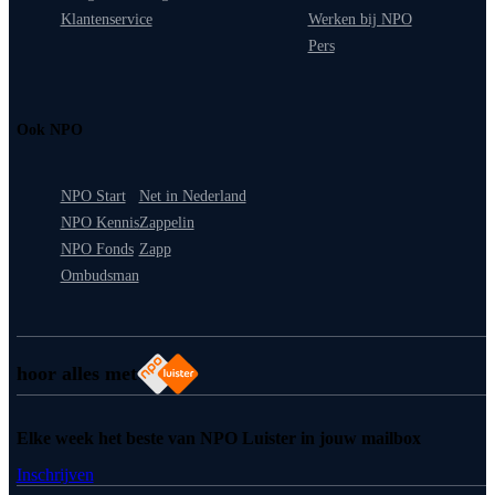
Klantenservice
Werken bij NPO
Pers
Ook NPO
NPO Start
Net in Nederland
NPO Kennis
Zappelin
NPO Fonds
Zapp
Ombudsman
hoor alles met
Elke week het beste van NPO Luister in jouw mailbox
Inschrijven