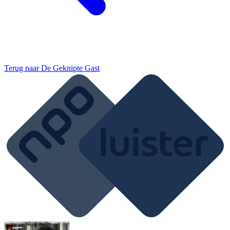
Terug naar
De Geknipte Gast