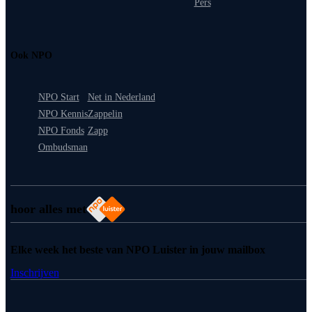
Pers
Ook NPO
NPO Start
Net in Nederland
NPO Kennis
Zappelin
NPO Fonds
Zapp
Ombudsman
hoor alles met
Elke week het beste van NPO Luister in jouw mailbox
Inschrijven