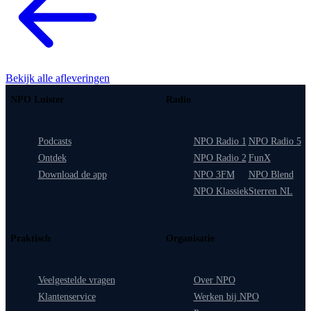
Bekijk alle afleveringen
NPO Luister
Radio
Podcasts
NPO Radio 1
NPO Radio 5
Ontdek
NPO Radio 2
FunX
Download de app
NPO 3FM
NPO Blend
NPO Klassiek
Sterren NL
Praktisch
Organisatie
Veelgestelde vragen
Over NPO
Klantenservice
Werken bij NPO