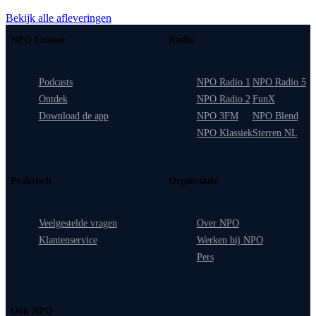
Bekijk alle afleveringen
NPO Luister
Radio
Podcasts
NPO Radio 1
NPO Radio 5
Ontdek
NPO Radio 2
FunX
Download de app
NPO 3FM
NPO Blend
NPO Klassiek
Sterren NL
Praktisch
Organisatie
Veelgestelde vragen
Over NPO
Klantenservice
Werken bij NPO
Pers
Ook NPO