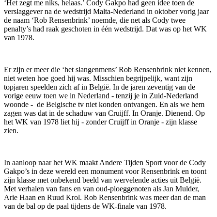
‘Het zegt me niks, helaas.’ Cody Gakpo had geen idee toen de
verslaggever na de wedstrijd Malta-Nederland in oktober vorig jaar
de naam ‘Rob Rensenbrink’ noemde, die net als Cody twee
penalty’s had raak geschoten in één wedstrijd. Dat was op het WK
van 1978.
Er zijn er meer die ‘het slangenmens’ Rob Rensenbrink niet kennen,
niet weten hoe goed hij was. Misschien begrijpelijk, want zijn
topjaren speelden zich af in België. In de jaren zeventig van de
vorige eeuw toen we in Nederland - tenzij je in Zuid-Nederland
woonde - de Belgische tv niet konden ontvangen. En als we hem
zagen was dat in de schaduw van Cruijff. In Oranje. Dienend. Op
het WK van 1978 liet hij - zonder Cruijff in Oranje - zijn klasse
zien.
In aanloop naar het WK maakt Andere Tijden Sport voor de Cody
Gakpo’s in deze wereld een monument voor Rensenbrink en toont
zijn klasse met onbekend beeld van wervelende acties uit België.
Met verhalen van fans en van oud-ploeggenoten als Jan Mulder,
Arie Haan en Ruud Krol. Rob Rensenbrink was meer dan de man
van de bal op de paal tijdens de WK-finale van 1978.