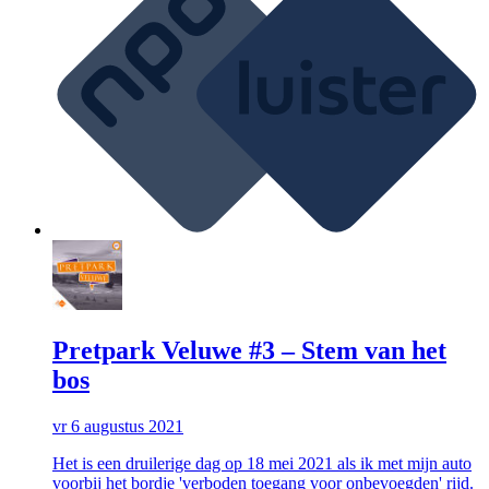
Pretpark Veluwe #3 – Stem van het
bos
vr 6 augustus 2021
Het is een druilerige dag op 18 mei 2021 als ik met mijn auto
voorbij het bordje 'verboden toegang voor onbevoegden' rijd.