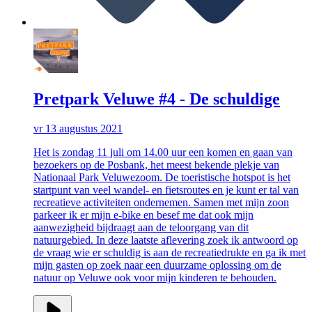
Pretpark Veluwe #4 - De schuldige
vr 13 augustus 2021
Het is zondag 11 juli om 14.00 uur een komen en gaan van
bezoekers op de Posbank, het meest bekende plekje van
Nationaal Park Veluwezoom. De toeristische hotspot is het
startpunt van veel wandel- en fietsroutes en je kunt er tal van
recreatieve activiteiten ondernemen. Samen met mijn zoon
parkeer ik er mijn e-bike en besef me dat ook mijn
aanwezigheid bijdraagt aan de teloorgang van dit
natuurgebied. In deze laatste aflevering zoek ik antwoord op
de vraag wie er schuldig is aan de recreatiedrukte en ga ik met
mijn gasten op zoek naar een duurzame oplossing om de
natuur op Veluwe ook voor mijn kinderen te behouden.