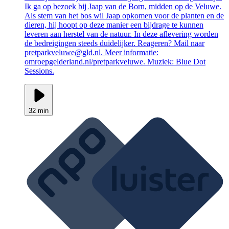
Ik ga op bezoek bij Jaap van de Born, midden op de Veluwe.
Als stem van het bos wil Jaap opkomen voor de planten en de
dieren, hij hoopt op deze manier een bijdrage te kunnen
leveren aan herstel van de natuur. In deze aflevering worden
de bedreigingen steeds duidelijker. Reageren? Mail naar
pretparkveluwe@gld.nl. Meer informatie:
omroepgelderland.nl/pretparkveluwe. Muziek: Blue Dot
Sessions.
32 min