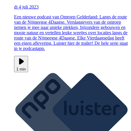
di 4 juli 2023
Een nieuwe podcast van Omroep Gelderland: Langs de route
van de Nijmeegse 4Daagse. Verslaggevers van de omroep
nemen je mee naar unieke plekken, bijzondere gebouwen en
mooie natuur en vertellen leuke weetjes over locaties langs de
route van de Nijmeegse 4Daagse. Elke Vierdaagsedag heeft
een eigen aflevering. Luister hier de trailer! De hele serie staat
in je podcastapp.
1 min