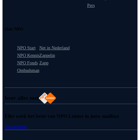
Pers
Ook NPO
NPO Start
Net in Nederland
NPO Kennis
Zappelin
NPO Fonds
Zapp
Ombudsman
hoor alles met
Elke week het beste van NPO Luister in jouw mailbox
Inschrijven