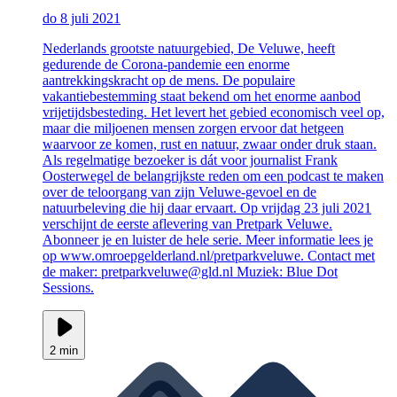
do 8 juli 2021
Nederlands grootste natuurgebied, De Veluwe, heeft
gedurende de Corona-pandemie een enorme
aantrekkingskracht op de mens. De populaire
vakantiebestemming staat bekend om het enorme aanbod
vrijetijdsbesteding. Het levert het gebied economisch veel op,
maar die miljoenen mensen zorgen ervoor dat hetgeen
waarvoor ze komen, rust en natuur, zwaar onder druk staan.
Als regelmatige bezoeker is dát voor journalist Frank
Oosterwegel de belangrijkste reden om een podcast te maken
over de teloorgang van zijn Veluwe-gevoel en de
natuurbeleving die hij daar ervaart. Op vrijdag 23 juli 2021
verschijnt de eerste aflevering van Pretpark Veluwe.
Abonneer je en luister de hele serie. Meer informatie lees je
op www.omroepgelderland.nl/pretparkveluwe. Contact met
de maker: pretparkveluwe@gld.nl Muziek: Blue Dot
Sessions.
2 min