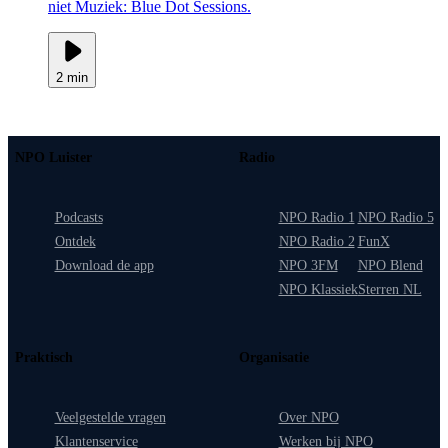
niet Muziek: Blue Dot Sessions.
2 min
NPO Luister
Radio
Podcasts
NPO Radio 1
NPO Radio 5
Ontdek
NPO Radio 2
FunX
Download de app
NPO 3FM
NPO Blend
NPO Klassiek
Sterren NL
Praktisch
Organisatie
Veelgestelde vragen
Over NPO
Klantenservice
Werken bij NPO