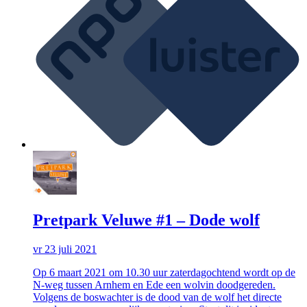
Pretpark Veluwe #1 – Dode wolf
vr 23 juli 2021
Op 6 maart 2021 om 10.30 uur zaterdagochtend wordt op de
N-weg tussen Arnhem en Ede een wolvin doodgereden.
Volgens de boswachter is de dood van de wolf het directe