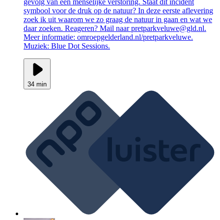
gevolg van een menselijke verstoring. Staat dit incident
symbool voor de druk op de natuur? In deze eerste aflevering
zoek ik uit waarom we zo graag de natuur in gaan en wat we
daar zoeken. Reageren? Mail naar pretparkveluwe@gld.nl.
Meer informatie: omroepgelderland.nl/pretparkveluwe.
Muziek: Blue Dot Sessions.
34 min