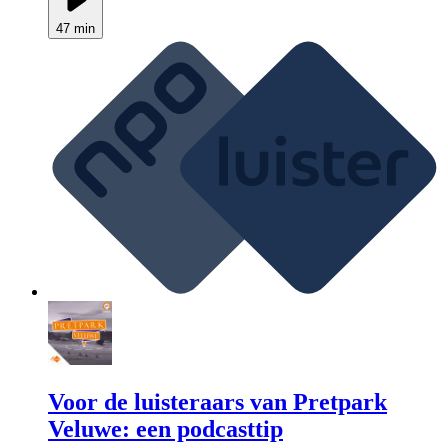
47 min
Voor de luisteraars van Pretpark
Veluwe: een podcasttip