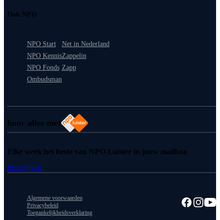
Ook NPO
NPO Start
Net in Nederland
NPO Kennis
Zappelin
NPO Fonds
Zapp
Ombudsman
hoor alles met
Elke week het beste van NPO Luister in jouw mailbox
Inschrijven
Algemene voorwaarden
Privacybeleid
Toegankelijkheidsverklaring