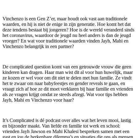
Vinchenzo is een Gen Z’er, maar houdt ook vast aan traditionele
waarden, en hij is niet de enige in zijn generatie. Hoe komt het dat
deze tendens bestaat bij jongeren? Hoe is de wereld veranderd sinds
het coronavirus, waardoor de jeugd nu heel anders is dan de jeugd
vroeger? En wat voor traditionele waarden vinden Jayh, Mahi en
Vinchenzo belangrijk in een partner?
De complicated question komt van een getrouwde vrouw die geen
kinderen kan dragen. Haar man wist dit al voor hun huwelijk, maar
ze kozen er wel voor om dit niet te delen met hun familie. Ze vindt
het te zwaar om naar babyfeestjes en gender reveals te gaan, en
vraagt zich af hoe ze dit moet verklaren bij haar familie en vrienden
als ze vragen krijgt omdat ze steeds afzegt. Wat voor tips hebben
Jayh, Mahi en Vinchenzo voor haar?
It’s Complicated is dé podcast over alles wat het leven mooi, lastig
en bijzonder maakt. Van liefde en familie tot werk en school:
vrienden Jayh Jawson en Mahi Khalesi bespreken samen met een
gast en jou de herkenbare dilemma’s en situaties die ons als mensen