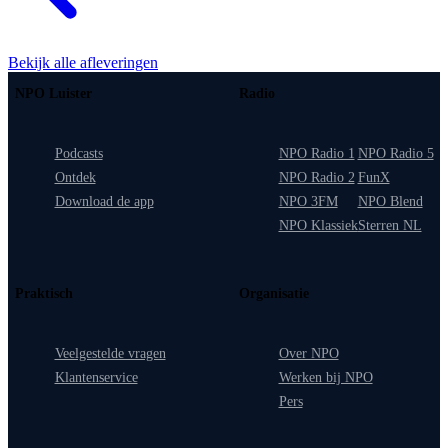
Bekijk alle afleveringen
NPO Luister
Radio
Podcasts
NPO Radio 1
NPO Radio 5
Ontdek
NPO Radio 2
FunX
Download de app
NPO 3FM
NPO Blend
NPO Klassiek
Sterren NL
Praktisch
Organisatie
Veelgestelde vragen
Over NPO
Klantenservice
Werken bij NPO
Pers