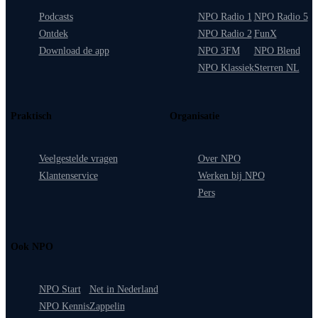
Podcasts
NPO Radio 1
NPO Radio 5
Ontdek
NPO Radio 2
FunX
Download de app
NPO 3FM
NPO Blend
NPO Klassiek
Sterren NL
Praktisch
Organisatie
Veelgestelde vragen
Over NPO
Klantenservice
Werken bij NPO
Pers
Ook NPO
NPO Start
Net in Nederland
NPO Kennis
Zappelin