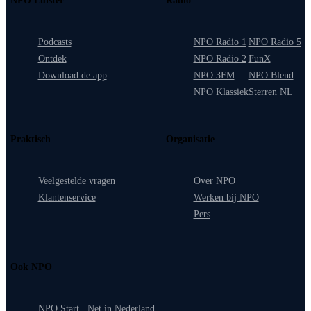
NPO Luister
Radio
Podcasts
NPO Radio 1
NPO Radio 5
Ontdek
NPO Radio 2
FunX
Download de app
NPO 3FM
NPO Blend
NPO Klassiek
Sterren NL
Praktisch
Organisatie
Veelgestelde vragen
Over NPO
Klantenservice
Werken bij NPO
Pers
Ook NPO
NPO Start
Net in Nederland