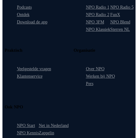
Podcasts
NPO Radio 1
NPO Radio 5
Ontdek
NPO Radio 2
FunX
Download de app
NPO 3FM
NPO Blend
NPO Klassiek
Sterren NL
Praktisch
Organisatie
Veelgestelde vragen
Over NPO
Klantenservice
Werken bij NPO
Pers
Ook NPO
NPO Start
Net in Nederland
NPO Kennis
Zappelin