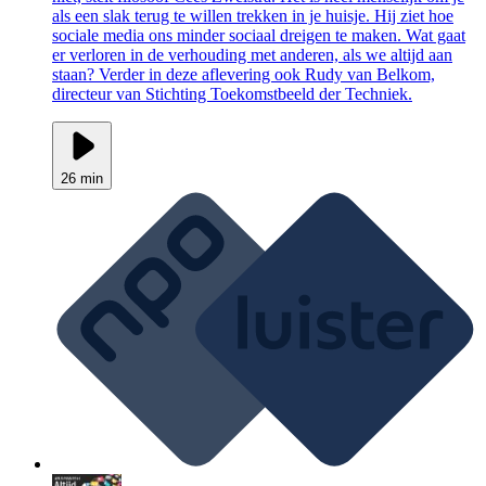
als een slak terug te willen trekken in je huisje. Hij ziet hoe
sociale media ons minder sociaal dreigen te maken. Wat gaat
er verloren in de verhouding met anderen, als we altijd aan
staan? Verder in deze aflevering ook Rudy van Belkom,
directeur van Stichting Toekomstbeeld der Techniek.
26 min