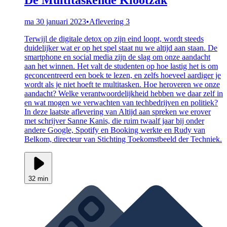
ma 30 januari 2023
•
Aflevering 3
Terwijl de digitale detox op zijn eind loopt, wordt steeds
duidelijker wat er op het spel staat nu we altijd aan staan. De
smartphone en social media zijn de slag om onze aandacht
aan het winnen. Het valt de studenten op hoe lastig het is om
geconcentreerd een boek te lezen, en zelfs hoeveel aardiger je
wordt als je niet hoeft te multitasken. Hoe heroveren we onze
aandacht? Welke verantwoordelijkheid hebben we daar zelf in
en wat mogen we verwachten van techbedrijven en politiek?
In deze laatste aflevering van Altijd aan spreken we erover
met schrijver Sanne Kanis, die ruim twaalf jaar bij onder
andere Google, Spotify en Booking werkte en Rudy van
Belkom, directeur van Stichting Toekomstbeeld der Techniek.
32 min