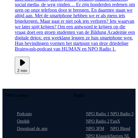
social media, de weg vinden… Er zijn honderden redenen om
uren op onze telefoon door te brengen. En daarmee staan we
altijd aan. Met de smartphone hebben we er als mens iets
bijgekregen. Maar gaat er niet ook iets verloren? Iets waarvan
we later spijt krijgen? Om een antwoord te krijgen op die
vraag doet een groep studenten van de Bildung Academie een
digitale detox: een weeklang leggen ze hun smartphone weg.
Hun bevindingen vormen het startpunt van deze driedelige
Brainwash-podcast van HUMAN en NPO Radio 1.
2 min
NPO Luister
Radio
Podcasts
NPO Radio 1
NPO Radio 5
Ontdek
NPO Radio 2
FunX
Download de app
NPO 3FM
NPO Blend
NPO Klassiek
Sterren NL