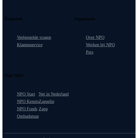
Praktisch
Organisatie
Veelgestelde vragen
Over NPO
Klantenservice
Werken bij NPO
Pers
Ook NPO
NPO Start
Net in Nederland
NPO Kennis
Zappelin
NPO Fonds
Zapp
Ombudsman