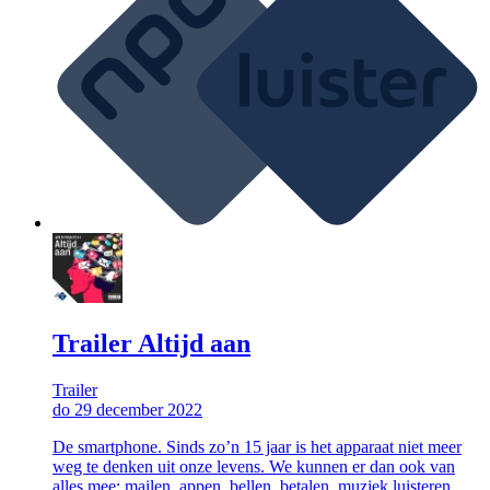
Trailer Altijd aan
Trailer
do 29 december 2022
De smartphone. Sinds zo’n 15 jaar is het apparaat niet meer
weg te denken uit onze levens. We kunnen er dan ook van
alles mee: mailen, appen, bellen, betalen, muziek luisteren,