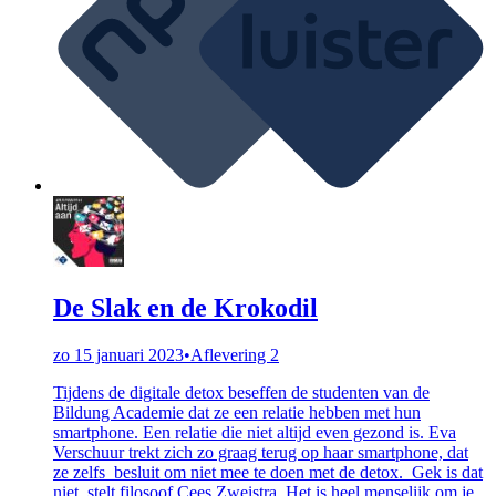
De Slak en de Krokodil
zo 15 januari 2023
•
Aflevering 2
Tijdens de digitale detox beseffen de studenten van de
Bildung Academie dat ze een relatie hebben met hun
smartphone. Een relatie die niet altijd even gezond is. Eva
Verschuur trekt zich zo graag terug op haar smartphone, dat
ze zelfs besluit om niet mee te doen met de detox. Gek is dat
niet, stelt filosoof Cees Zweistra. Het is heel menselijk om je