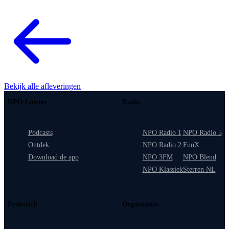
Bekijk alle afleveringen
NPO Luister
Radio
Podcasts
NPO Radio 1
NPO Radio 5
Ontdek
NPO Radio 2
FunX
Download de app
NPO 3FM
NPO Blend
NPO Klassiek
Sterren NL
Praktisch
Organisatie