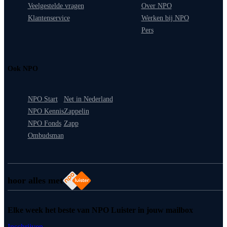
Veelgestelde vragen
Over NPO
Klantenservice
Werken bij NPO
Pers
Ook NPO
NPO Start
Net in Nederland
NPO Kennis
Zappelin
NPO Fonds
Zapp
Ombudsman
hoor alles met
Elke week het beste van NPO Luister in jouw mailbox
Inschrijven