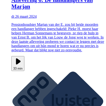
Marjan
di 26 maart 2024
Pensionhoudster Marjan van der E. zou bij beide moorden
een handlanger hebben ingeschakeld: Pieke H. moest haar
helpen Herman Sonnemans te begraven, ze riep de hulp in
van Ernst B. om het lijk van Louw de Jong weg te werken. In
deze laatste aflevering proberen we contact te leggen met deze
handlangers om uit hún mond te horen wat er nu precies is
gebeurd. Maar dat blijkt nog niet zo eenvoudig.
33 min