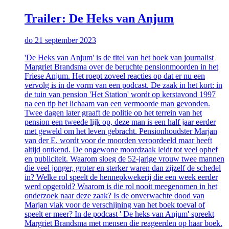
Trailer: De Heks van Anjum
do 21 september 2023
'De Heks van Anjum' is de titel van het boek van journalist
Margriet Brandsma over de beruchte pensionmoorden in het
Friese Anjum. Het roept zoveel reacties op dat er nu een
vervolg is in de vorm van een podcast. De zaak in het kort: in
de tuin van pension 'Het Station' wordt op kerstavond 1997
na een tip het lichaam van een vermoorde man gevonden.
Twee dagen later graaft de politie op het terrein van het
pension een tweede lijk op, deze man is een half jaar eerder
met geweld om het leven gebracht. Pensionhoudster Marjan
van der E. wordt voor de moorden veroordeeld maar heeft
altijd ontkend. De ongewone moordzaak leidt tot veel ophef
en publiciteit. Waarom sloeg de 52-jarige vrouw twee mannen
die veel jonger, groter en sterker waren dan zijzelf de schedel
in? Welke rol speelt de hennepkwekerij die een week eerder
werd opgerold? Waarom is die rol nooit meegenomen in het
onderzoek naar deze zaak? Is de onverwachte dood van
Marjan vlak voor de verschijning van het boek toeval of
speelt er meer? In de podcast ' De heks van Anjum' spreekt
Margriet Brandsma met mensen die reageerden op haar boek.