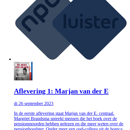
Aflevering 1: Marjan van der E
di 26 september 2023
In de eerste aflevering staat Marjan van der E. centraal.
Margriet Brandsma spreekt mensen die het boek over de
pensionmoorden hebben gelezen en die meer weten over de
pensionhoudster. Onder meer een oud-collega uit de horeca