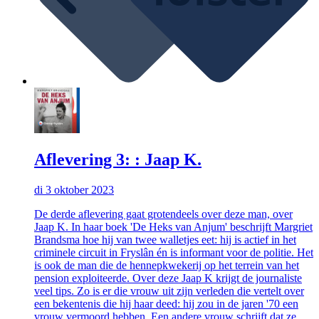
Aflevering 3: : Jaap K.
di 3 oktober 2023
De derde aflevering gaat grotendeels over deze man, over
Jaap K. In haar boek 'De Heks van Anjum' beschrijft Margriet
Brandsma hoe hij van twee walletjes eet: hij is actief in het
criminele circuit in Fryslân én is informant voor de politie. Het
is ook de man die de hennepkwekerij op het terrein van het
pension exploiteerde. Over deze Jaap K krijgt de journaliste
veel tips. Zo is er die vrouw uit zijn verleden die vertelt over
een bekentenis die hij haar deed: hij zou in de jaren '70 een
vrouw vermoord hebben. Een andere vrouw schrijft dat ze