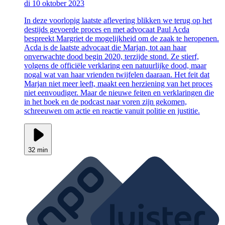
di 10 oktober 2023
In deze voorlopig laatste aflevering blikken we terug op het
destijds gevoerde proces en met advocaat Paul Acda
bespreekt Margriet de mogelijkheid om de zaak te heropenen.
Acda is de laatste advocaat die Marjan, tot aan haar
onverwachte dood begin 2020, terzijde stond. Ze stierf,
volgens de officiële verklaring een natuurlijke dood, maar
nogal wat van haar vrienden twijfelen daaraan. Het feit dat
Marjan niet meer leeft, maakt een herziening van het proces
niet eenvoudiger. Maar de nieuwe feiten en verklaringen die
in het boek en de podcast naar voren zijn gekomen,
schreeuwen om actie en reactie vanuit politie en justitie.
32 min