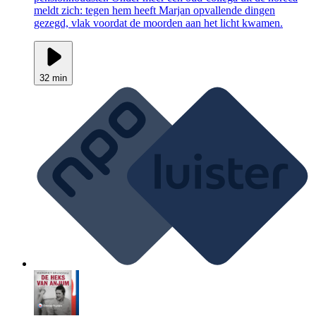
meldt zich: tegen hem heeft Marjan opvallende dingen
gezegd, vlak voordat de moorden aan het licht kwamen.
32 min