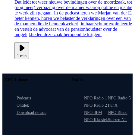
Dat leidt tot weer nieuwe bevindingen over de moordzaak, tot
(nog meer) verbazing over de manier waarop politie en justitie
te werk zijn gegaan. In de podcast leren we Marjan van der E.
beter kennen, horen we belastende verklaringen over een van
de mannen die de hennepkwekerij in haar schuur exploiteerde
en vertelt de advocaat van de pensionhoudster over de
mogelijkheden deze zaak heropend te krijgen.
1 min
NPO Luister
Radio
Podcasts
NPO Radio 1
NPO Radio 5
Ontdek
NPO Radio 2
FunX
Download de app
NPO 3FM
NPO Blend
NPO Klassiek
Sterren NL