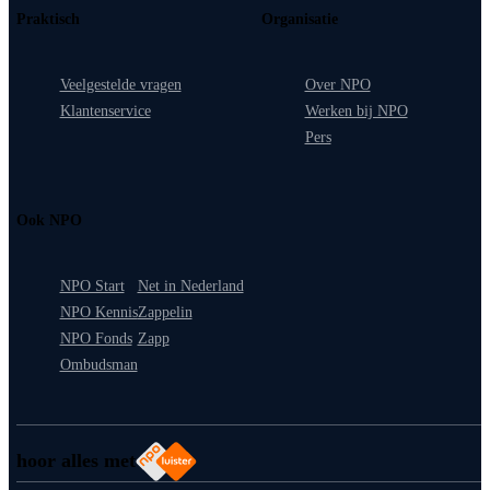
Praktisch
Organisatie
Veelgestelde vragen
Over NPO
Klantenservice
Werken bij NPO
Pers
Ook NPO
NPO Start
Net in Nederland
NPO Kennis
Zappelin
NPO Fonds
Zapp
Ombudsman
hoor alles met