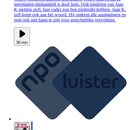
meermalen mishandeld is door hem. Ook kinderen van Jaap
K melden zich: hun vader zou hen misbruikt hebben. Jaap K.
zelf komt ook aan het woord. Hij ontkent alle aantijgingen en
zegt ook niet bang te zijn voor gerechtelijke vervolging.
30 min