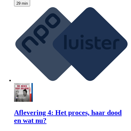
29 min
Aflevering 4: Het proces, haar dood
en wat nu?