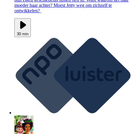
moeder haar achter? Moest Jetty weg om zichzelf te
ontwikkelen?
30 min