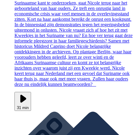
Surinaamse kant te onderzoeken, gaat Nicole terug naar het
geboorteland van haar ouders. Ze treft een onrustig land in
economische crisis waar veel mensen in de overlevingsstand
zitten. Kort na haar aankomst bereikt de onrust een kookpunt.
In de binnenstad zijn demonstraties tegen het regeringsbeleid
uitgemond in onlusten. Nicole vraagt zich af hoe het zit met
Kweekjes in het Suriname van nu? En hoe ver terug gaat deze
informele pleegzorg in haar familiegeschiedenis? Samen met
historicus Mildred Caprino doet Nicole belangrijke
ontdekkingen in de archieven. Op plantage Berlijn, waar haar
voorouders hebben geleefd, leert ze over winti en de
Afrikaans Surinaamse cultuur en komt ze tot belangrijke
inzichten over waarom juist zij een Kweekje werd. Nicole
keert terug naar Nederland met een gevoel dat Suriname ook
haar thuis is, maar ook met meer vragen. Zullen haar ouders
deze nu eindelijk kunnen beantwoorden?
31 min