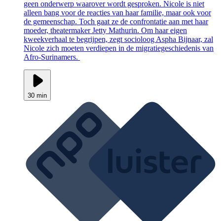
geen onderwerp waarover wordt gesproken. Nicole is niet
alleen bang voor de reacties van haar familie, maar ook voor
de gemeenschap. Toch gaat ze de confrontatie aan met haar
moeder, theatermaker Jetty Mathurin. Om haar eigen
kweekverhaal te begrijpen, zegt socioloog Aspha Bijnaar, zal
Nicole zich moeten verdiepen in de migratiegeschiedenis van
Afro-Surinamers.
30 min