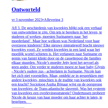
Ontworteld
vr 3 november 2023
•
Aflevering 3
Afl 3. De geschiedenis van kweekjes blijkt ook een verhaal
van ontworteling te zijn. Om iets te bereiken in het leven, te
studeren of werken, moesten Surinamers naar ‘het
moederland’. Maar hoe welkom was Nederland voor haar
overzeese kinderen? Elke nieuwe migratiegolf bracht nieuwe
kweekjes voort. Ze werden kweekjes in een land waar het
moeilijk wortel schieten is. Het verlangen naar Suriname en
gemis van famiri klinkt door op de cassettepost die families
elkaar stuurden. Nicole’s moeder Jetty kent het gevoel als
geen ander. Om verder te studeren moest ze haar baby Glynis
- Nicole's oudere zus - achterlaten in Suriname. Nicole kan
het zich niet voorstellen. Maar, ontdekt ze in gesprekken met
andere kweekjes, misschien is de traditie van kweekjes ook
een kracht? Socioloog Aspha Bijnaar wijst op de oorsprong
van kweekjes: de Trans-atlantische slavernij. Was het systeem
van kweekjes een overlevingsstrategie? Ondertussen probeert
Nicole de keuze van haar moeder om haar achter te laten, te
begrijpen.