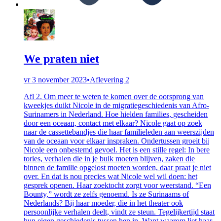
We praten niet
vr 3 november 2023
•
Aflevering 2
Afl 2. Om meer te weten te komen over de oorsprong van
kweekjes duikt Nicole in de migratiegeschiedenis van Afro-
Surinamers in Nederland. Hoe hielden families, gescheiden
door een oceaan, contact met elkaar? Nicole gaat op zoek
naar de cassettebandjes die haar familieleden aan weerszijden
van de oceaan voor elkaar inspraken. Ondertussen groeit bij
Nicole een onbestemd gevoel. Het is een stille regel: In bere
tories, verhalen die in je buik moeten blijven, zaken die
binnen de familie opgelost moeten worden, daar praat je niet
over. En dat is nou precies wat Nicole wel wil doen: het
gesprek openen. Haar zoektocht zorgt voor weerstand. “Een
Bounty,” wordt ze zelfs genoemd. Is ze Surinaams of
Nederlands? Bij haar moeder, die in het theater ook
persoonlijke verhalen deelt, vindt ze steun. Tegelijkertijd staat
hun eigen geschiedenis tussen hen in. Want waarom liet haar