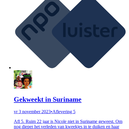
Gekweekt in Suriname
vr 3 november 2023
•
Aflevering 5
Afl 5. Ruim 22 jaar is Nicole niet in Suriname geweest. Om
nog dieper het verleden van kweekjes in te duiken en haar