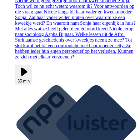
Nicole werd goed gezorgd door haar kweekmoeder Sonja.
Toch wil ze nu echt weten: waarom ik? Voor antwoorden op
die vraag gaat Nicole langs bij haar vader en kweekmoeder
Sonja. Zal haar vader willen praten over waarom ze een
kweekje werd? En waarom nam Sonja haar eigenlijk in huis?
Met alles wat ze heeft geleerd en gehoord keert Nicole terug
naar socioloog Aspha Bijnaar. Welke lessen uit de Afro-
Surinaamse geschiedenis over kweekjes neemt ze mee? Tot
slot komt het tot een confrontatie met haar moeder Jetty. Ze
hebben ieder hun eigen perspectief op het verleden. Kunnen
ze zich met elkaar verzoenen?
35 min