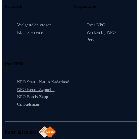
Praktisch
Organisatie
Veelgestelde vragen
Over NPO
Klantenservice
Werken bij NPO
Pers
Ook NPO
NPO Start
Net in Nederland
NPO Kennis
Zappelin
NPO Fonds
Zapp
Ombudsman
hoor alles met