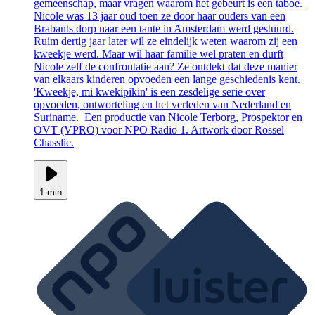
gemeenschap, maar vragen waarom het gebeurt is een taboe.
Nicole was 13 jaar oud toen ze door haar ouders van een
Brabants dorp naar een tante in Amsterdam werd gestuurd.
Ruim dertig jaar later wil ze eindelijk weten waarom zij een
kweekje werd. Maar wil haar familie wel praten en durft
Nicole zelf de confrontatie aan? Ze ontdekt dat deze manier
van elkaars kinderen opvoeden een lange geschiedenis kent.
'Kweekje, mi kwekipikin' is een zesdelige serie over
opvoeden, ontworteling en het verleden van Nederland en
Suriname. Een productie van Nicole Terborg, Prospektor en
OVT (VPRO) voor NPO Radio 1. Artwork door Rossel
Chasslie.
1 min