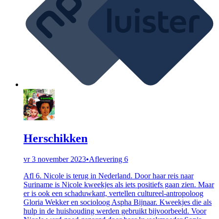
Herschikken
vr 3 november 2023
•
Aflevering 6
Afl 6. Nicole is terug in Nederland. Door haar reis naar
Suriname is Nicole kweekjes als iets positiefs gaan zien. Maar
er is ook een schaduwkant, vertellen cultureel-antropoloog
Gloria Wekker en socioloog Aspha Bijnaar. Kweekjes die als
hulp in de huishouding werden gebruikt bijvoorbeeld. Voor