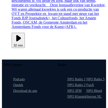
geschiedenis is: vol liefde en zorg, maar ook van gemis,
migratie en veerkracht. Deze bonusaflevering van Kweekje,
Wij waren allemaal kweekjes is ook een co-productie van
OVT en Prospektor en kwam tot stand met steun van het
Fonds BJP Journalistiek+, het Cultuurfonds, het Amarte
Fonds, OSCAM, de Gemeente Amsterdam en het
Amsterdams Fonds voor de Kunst (AFK).
32 min
NPO Luister
Radio
Podcasts
NPO Radio 1
NPO Radio 5
Ontdek
NPO Radio 2
FunX
Download de app
NPO 3FM
NPO Blend
NPO Klassiek
Sterren NL