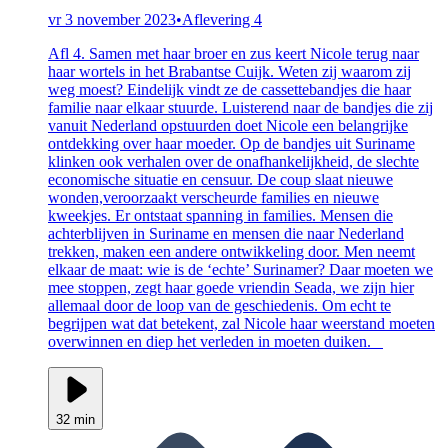
vr 3 november 2023
•
Aflevering 4
Afl 4. Samen met haar broer en zus keert Nicole terug naar
haar wortels in het Brabantse Cuijk. Weten zij waarom zij
weg moest? Eindelijk vindt ze de cassettebandjes die haar
familie naar elkaar stuurde. Luisterend naar de bandjes die zij
vanuit Nederland opstuurden doet Nicole een belangrijke
ontdekking over haar moeder. Op de bandjes uit Suriname
klinken ook verhalen over de onafhankelijkheid, de slechte
economische situatie en censuur. De coup slaat nieuwe
wonden,veroorzaakt verscheurde families en nieuwe
kweekjes. Er ontstaat spanning in families. Mensen die
achterblijven in Suriname en mensen die naar Nederland
trekken, maken een andere ontwikkeling door. Men neemt
elkaar de maat: wie is de ‘echte’ Surinamer? Daar moeten we
mee stoppen, zegt haar goede vriendin Seada, we zijn hier
allemaal door de loop van de geschiedenis. Om echt te
begrijpen wat dat betekent, zal Nicole haar weerstand moeten
overwinnen en diep het verleden in moeten duiken.
32 min