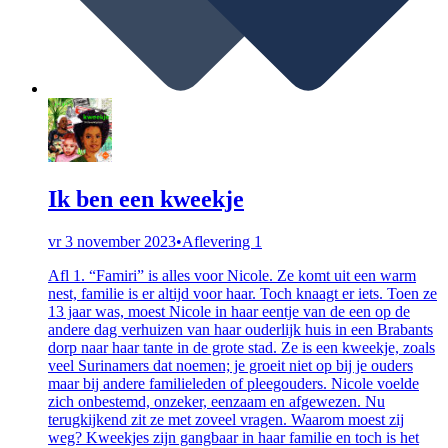
Ik ben een kweekje
vr 3 november 2023
•
Aflevering 1
Afl 1. “Famiri” is alles voor Nicole. Ze komt uit een warm
nest, familie is er altijd voor haar. Toch knaagt er iets. Toen ze
13 jaar was, moest Nicole in haar eentje van de een op de
andere dag verhuizen van haar ouderlijk huis in een Brabants
dorp naar haar tante in de grote stad. Ze is een kweekje, zoals
veel Surinamers dat noemen; je groeit niet op bij je ouders
maar bij andere familieleden of pleegouders. Nicole voelde
zich onbestemd, onzeker, eenzaam en afgewezen. Nu
terugkijkend zit ze met zoveel vragen. Waarom moest zij
weg? Kweekjes zijn gangbaar in haar familie en toch is het