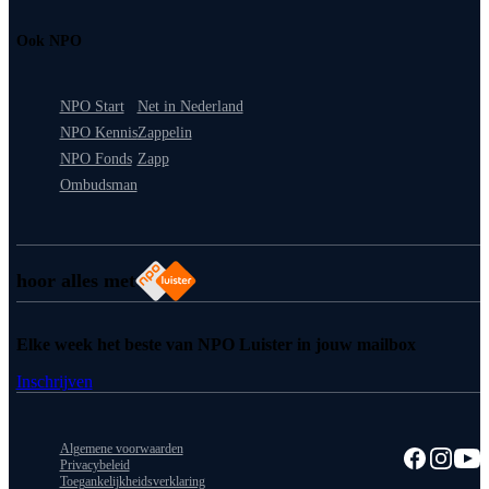
Ook NPO
NPO Start
Net in Nederland
NPO Kennis
Zappelin
NPO Fonds
Zapp
Ombudsman
hoor alles met
Elke week het beste van NPO Luister in jouw mailbox
Inschrijven
Algemene voorwaarden
Privacybeleid
Toegankelijkheidsverklaring