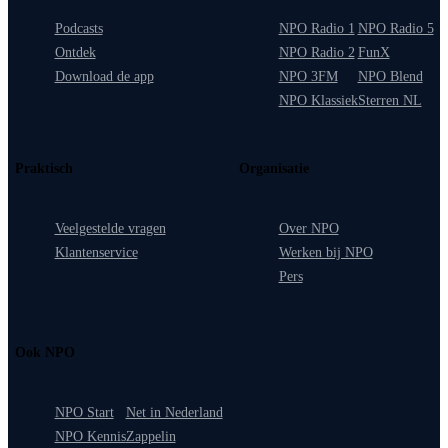
Podcasts
NPO Radio 1
NPO Radio 5
Ontdek
NPO Radio 2
FunX
Download de app
NPO 3FM
NPO Blend
NPO Klassiek
Sterren NL
Praktisch
Organisatie
Veelgestelde vragen
Over NPO
Klantenservice
Werken bij NPO
Pers
Ook NPO
NPO Start
Net in Nederland
NPO Kennis
Zappelin