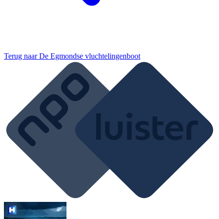
Terug naar
De Egmondse vluchtelingenboot