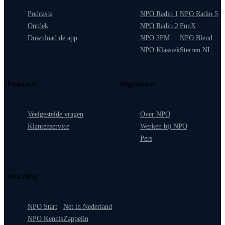
Podcasts
NPO Radio 1
NPO Radio 5
Ontdek
NPO Radio 2
FunX
Download de app
NPO 3FM
NPO Blend
NPO Klassiek
Sterren NL
Praktisch
Organisatie
Veelgestelde vragen
Over NPO
Klantenservice
Werken bij NPO
Pers
Ook NPO
NPO Start
Net in Nederland
NPO Kennis
Zappelin