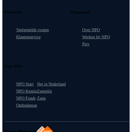
Praktisch
Organisatie
Veelgestelde vragen
Over NPO
Klantenservice
Werken bij NPO
Pers
Ook NPO
NPO Start
Net in Nederland
NPO Kennis
Zappelin
NPO Fonds
Zapp
Ombudsman
hoor alles met