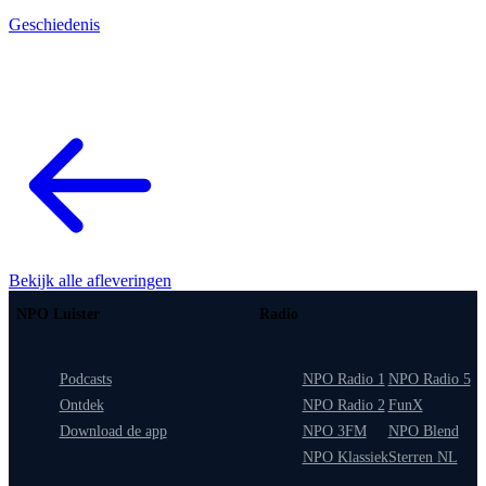
Geschiedenis
Bekijk alle afleveringen
NPO Luister
Radio
Podcasts
NPO Radio 1
NPO Radio 5
Ontdek
NPO Radio 2
FunX
Download de app
NPO 3FM
NPO Blend
NPO Klassiek
Sterren NL