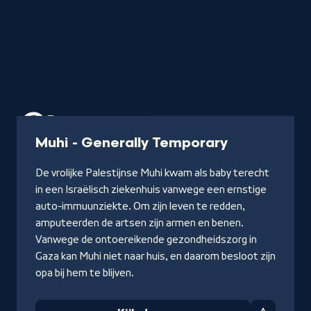
Documentaire
53 min
-
Muhi - Generally Temporary
Kijk
De vrolijke Palestijnse Muhi kwam als baby terecht
docu
in een Israëlisch ziekenhuis vanwege een ernstige
auto-immuunziekte. Om zijn leven te redden,
amputeerden de artsen zijn armen en benen.
Vanwege de ontoereikende gezondheidszorg in
Gaza kan Muhi niet naar huis, en daarom besloot zijn
opa bij hem te blijven.