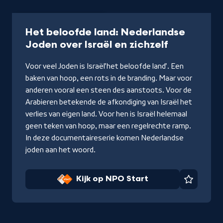
Documentaire
52 min
Het beloofde land: Nederlandse
-
Joden over Israël en zichzelf
Kijk
Voor veel Joden is Israël
'het beloofde land'. Een
op
baken van hoop, een rots in de branding. Maar voor
NPO
anderen vooral een steen des aanstoots. Voor de
Start
Arabieren betekende de afkondiging van Israël het
verlies van eigen land. Voor hen is Israël helemaal
geen teken van hoop, maar een regelrechte ramp.
In deze documentaireserie komen Nederlandse
joden aan het woord.
Kijk op NPO Start
Favorie