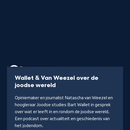
Podcast
55 min
Wallet & Van Weezel over de
-
joodse wereld
Luister
Opiniemaker en journalist Natascha van Weezel en
de
hoogleraar Joodse studies Bart Wallet in gesprek
podcast
over wat er leeft in en rondom de joodse wereld.
Een podcast over actualiteit en geschiedenis van
het jodendom.