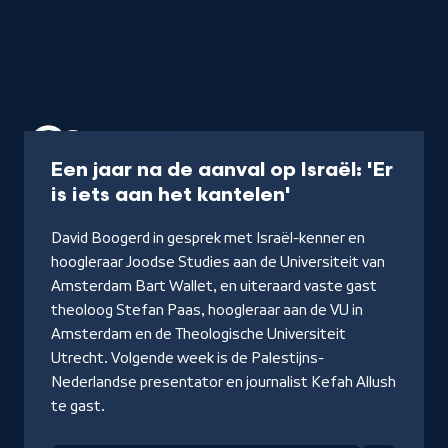
Podcast
57 min
Een jaar na de aanval op Israël: 'Er
-
is iets aan het kantelen'
Luister
David Boogerd in gesprek met Israël-kenner en
de
hoogleraar Joodse Studies aan de Universiteit van
podcast
Amsterdam Bart Wallet, en uiteraard vaste gast
theoloog Stefan Paas, hoogleraar aan de VU in
Amsterdam en de Theologische Universiteit
Utrecht. Volgende week is de Palestijns-
Nederlandse presentator en journalist Kefah Allush
te gast.