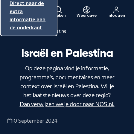
Direct naar de
Direct naar de
Direct naar de
inhoud
hoofdnavigatie
extra
Zoeken
Weergave
Inloggen
Menu
informatie aan
Naar
de onderkant
de
Home
Israël en Palestina
beginpagina
van
Israël en Palestina
NPO
Op deze pagina vind je informatie,
programma's, documentaires en meer
context over Israël en Palestina. Wil je
het laatste nieuws over deze regio?
Dan verwijzen we je door naar NOS.nl.
10 September 2024