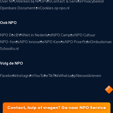
Over NPO
Werken bij NPO
Pers
Contact & Service
Privacybeleid
Openbare Documenten
Cookies op npo.nl
Ook NPO
NPO Doc
BVN
Net in Nederland
NPO Campus
NPO Cultuur
NPO-fonds
NPO Innovatie
NPO Kennis
NPO Proeftuin
Ombudsman
Schooltv.nl
Volg de NPO
Facebook
Instagram
YouTube
TikTok
Whatsapp
Nieuwsbrieven
Contact, hulp of vragen? Ga naar NPO Service