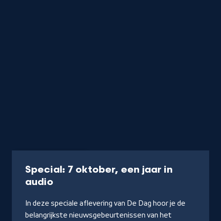
Podcast
26 min
Special: 7 oktober, een jaar in
-
audio
Luister
In deze speciale aflevering van De Dag hoor je de
de
belangrijkste nieuwsgebeurtenissen van het
podcast