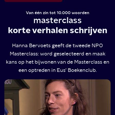
Van één zin tot 10.000 woorden
masterclass
korte verhalen schrijven
Hanna Bervoets geeft de tweede NPO
Masterclass: word geselecteerd en maak
kans op het bijwonen van de Masterclass en
een optreden in Eus' Boekenclub.
Vi
va
H
we
3