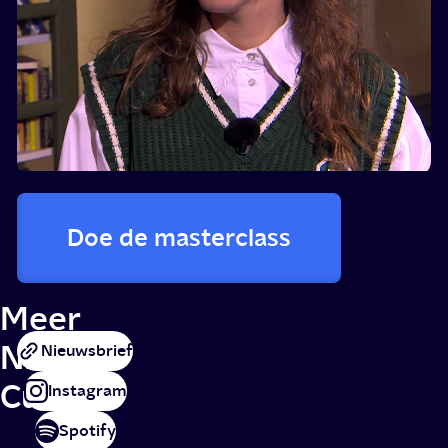
Doe de masterclass
Meer
NPO
Nieuwsbrief
Cultuur
Instagram
Spotify