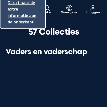
Direct naar de
Direct naar de
Direct naar de
inhoud
hoofdnavigatie
extra
Zoeken
Weergave
Inloggen
Menu
informatie aan
Naar
de onderkant
de
beginpagina
57 Collecties
van
NPO
Vaders en vaderschap