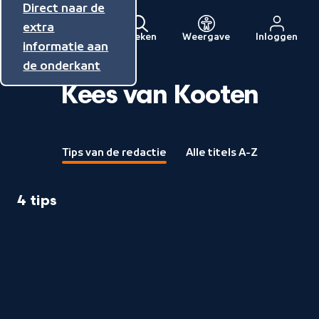
Direct naar de
Direct naar de
Direct naar de
inhoud
hoofdnavigatie
extra
Zoeken
Weergave
Inloggen
Menu
informatie aan
Naar
de onderkant
de
beginpagina
Kees van Kooten
van
NPO
Tips van de redactie
Alle titels A-Z
4 tips