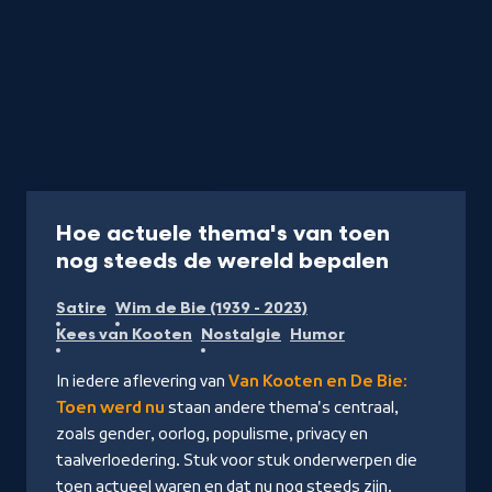
Programma
27 min
Hoe actuele thema's van toen
-
nog steeds de wereld bepalen
Kijk
Satire
Wim de Bie (1939 - 2023)
op
Kees van Kooten
Nostalgie
Humor
NPO
Start
In iedere aflevering van
Van Kooten en De Bie:
Toen werd nu
staan andere thema's centraal,
zoals gender, oorlog, populisme, privacy en
taalverloedering. Stuk voor stuk onderwerpen die
toen actueel waren en dat nu nog steeds zijn.