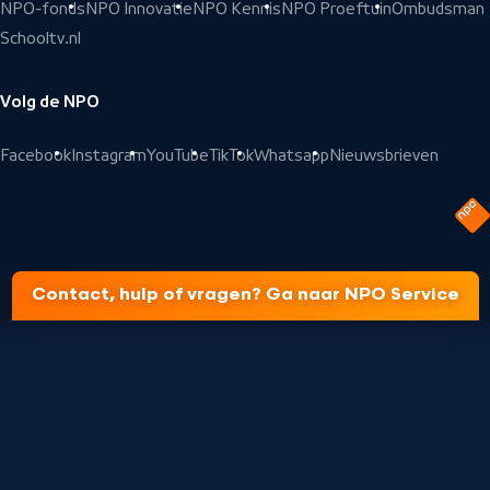
NPO-fonds
NPO Innovatie
NPO Kennis
NPO Proeftuin
Ombudsman
Schooltv.nl
Volg de NPO
Facebook
Instagram
YouTube
TikTok
Whatsapp
Nieuwsbrieven
Contact, hulp of vragen? Ga naar NPO Service