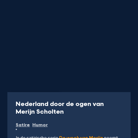
Programma
25 min
Nederland door de ogen van
-
Merijn Scholten
Kijk
Satire
Humor
op
NPO
In de satirische serie
De week van Merijn
neemt