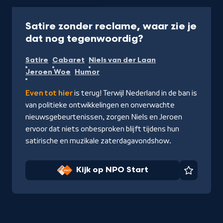
Programma
50 min
Satire zonder reclame, waar zie je
-
dat nog tegenwoordig?
Kijk
Satire
Cabaret
Niels van der Laan
op
Jeroen Woe
Humor
NPO
Start
Even tot hier
is terug! Terwijl Nederland in de ban is
van politieke ontwikkelingen en onverwachte
nieuwsgebeurtenissen, zorgen Niels en Jeroen
ervoor dat niets onbesproken blijft tijdens hun
satirische en muzikale zaterdagavondshow.
Kijk op NPO Start
Favorie