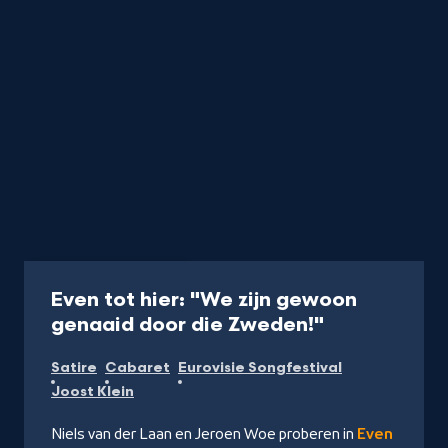
Aflevering
50 min
Even tot hier: "We zijn gewoon
-
genaaid door die Zweden!"
Kijk
Satire
Cabaret
Eurovisie Songfestival
op
Joost Klein
NPO
Start
Niels van der Laan en Jeroen Woe proberen in
Even