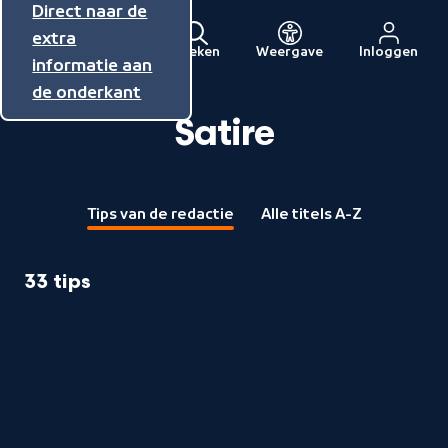
Direct naar de
Direct naar de
Direct naar de
inhoud
hoofdnavigatie
extra
Zoeken
Weergave
Inloggen
Menu
informatie aan
Naar
de onderkant
de
beginpagina
Satire
van
NPO
Tips van de redactie
Alle titels A-Z
33 tips