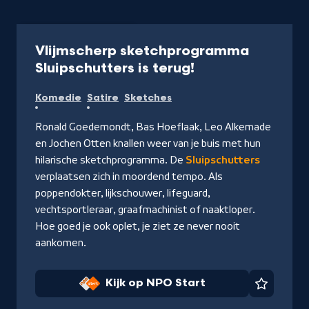
Programma
25 min
Vlijmscherp sketchprogramma
-
Sluipschutters is terug!
Kijk
Komedie
Satire
Sketches
op
NPO
Ronald Goedemondt, Bas Hoeflaak, Leo Alkemade
Start
en Jochen Otten knallen weer van je buis met hun
hilarische sketchprogramma. De
Sluipschutters
verplaatsen zich in moordend tempo. Als
poppendokter, lijkschouwer, lifeguard,
vechtsportleraar, graafmachinist of naaktloper.
Hoe goed je ook oplet, je ziet ze never nooit
aankomen.
Kijk op NPO Start
Favorie