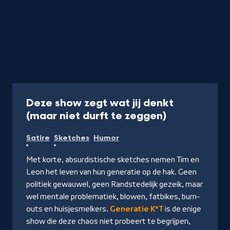
Serie
10 min
Deze show zegt wat jij denkt
-
(maar niet durft te zeggen)
Kijk
Satire
Sketches
Humor
video's
Met korte, absurdistische sketches nemen Tim en
Leon het leven van hun generatie op de hak. Geen
politiek gewauwel, geen Randstedelijk gezeik, maar
wel mentale problematiek, blowen, fatbikes, burn-
outs en huisjesmelkers.
Generatie K*T
is de enige
show die deze chaos niet probeert te begrijpen,