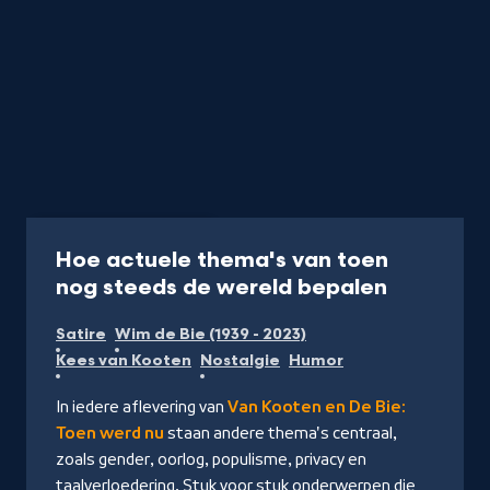
Programma
27 min
Hoe actuele thema's van toen
-
nog steeds de wereld bepalen
Kijk
Satire
Wim de Bie (1939 - 2023)
op
Kees van Kooten
Nostalgie
Humor
NPO
Start
In iedere aflevering van
Van Kooten en De Bie:
Toen werd nu
staan andere thema's centraal,
zoals gender, oorlog, populisme, privacy en
taalverloedering. Stuk voor stuk onderwerpen die