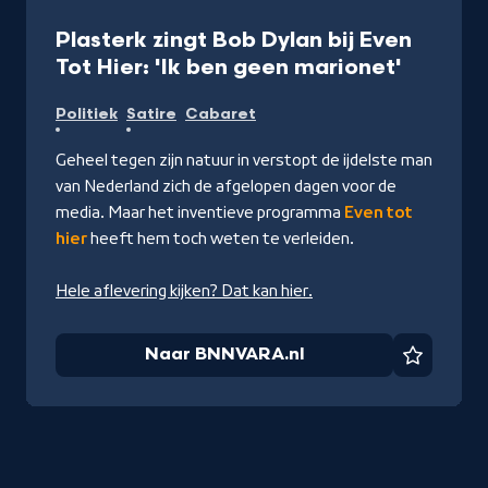
Programma
3 min
Plasterk zingt Bob Dylan bij Even
-
Tot Hier: 'Ik ben geen marionet'
Naar
Politiek
Satire
Cabaret
BNNVAR
Geheel tegen zijn natuur in verstopt de ijdelste man
van Nederland zich de afgelopen dagen voor de
media. Maar het inventieve programma
Even t
ot
h
ier
heeft hem toch weten te verleiden.
Hele aflevering kijken? Dat kan hier.
Naar BNNVARA.nl
Favorie