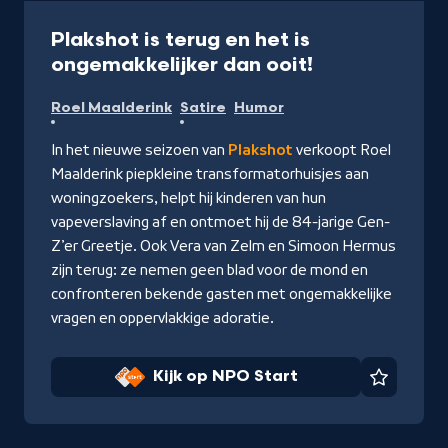
Programma
31 min
Plakshot is terug en het is
-
ongemakkelijker dan ooit!
Kijk
Roel Maalderink
Satire
Humor
op
NPO
In het nieuwe seizoen van
Plakshot
verkoopt Roel
Start
Maalderink piepkleine transformatorhuisjes aan
woningzoekers, helpt hij kinderen van hun
vapeverslaving af en ontmoet hij de 84-jarige Gen-
Z’er Greetje. Ook Vera van Zelm en Simoon Hermus
zijn terug: ze nemen geen blad voor de mond en
confronteren bekende gasten met ongemakkelijke
vragen en oppervlakkige adoratie.
Kijk op NPO Start
Favorie