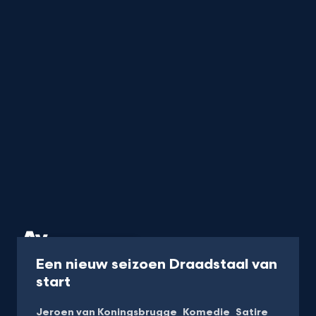
Programma
25 min
Een nieuw seizoen Draadstaal van
-
start
Kijk
Jeroen van Koningsbrugge
Komedie
Satire