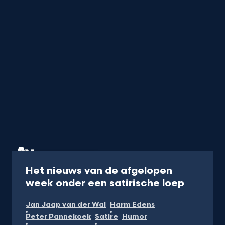
Programma
45 min
Het nieuws van de afgelopen
-
week onder een satirische loep
Kijk
Jan Jaap van der Wal
Harm Edens
op
Peter Pannekoek
Satire
Humor
NPO