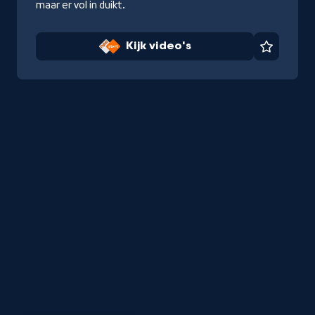
maar er vol in duikt.
Kijk video's
Favorie