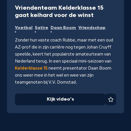
Serie
18 min
Vriendenteam Kelderklasse 15
-
gaat keihard voor de winst
Kijk
Voetbal
Satire
Daan Boom
Vriendschap
video's
Zonder hun vaste coach Rubbe, maar met een oud
AZ-prof die in zijn carrière nog tegen Johan Cruyff
speelde, keert het populairste amateurteam van
Nederland terug. In een speciaal mini-seizoen van
Kelderklasse 15
neemt presentator Daan Boom
ons weer mee in het wel en wee van zijn
teamgenoten bij V.V. Domstad.
Kijk video's
Favorie