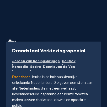
Aflevering
24 min
-
Draadstaal Verkiezingsspecial
Kijk
Jeroen van Koningsbrugge
Politiek
op
Komedie
Satire
Dennis van de Ven
NPO
Start
Draadstaal
kruipt in de huid van kleurrijke
onbekende Nederlanders. Ze geven een stem aan
alle Nederlanders die met een welhaast
bovenmenselijke inspanning een keuze moeten
maken tussen charlatans, clowns en oprechte
politici.