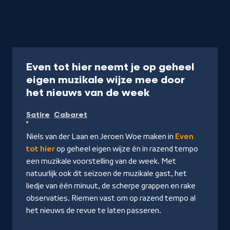
Programma
50 min
Even tot hier neemt je op geheel
eigen muzikale wijze mee door
-
het nieuws van de week
Kijk
Satire
Cabaret
op
NPO
Niels van der Laan en Jeroen Woe maken in
Even
Start
tot hier
op geheel eigen wijze én in razend tempo
een muzikale voorstelling van de week. Met
natuurlijk ook dit seizoen de muzikale gast, het
liedje van één minuut, de scherpe grappen en rake
observaties. Riemen vast om op razend tempo al
het nieuws de revue te laten passeren.