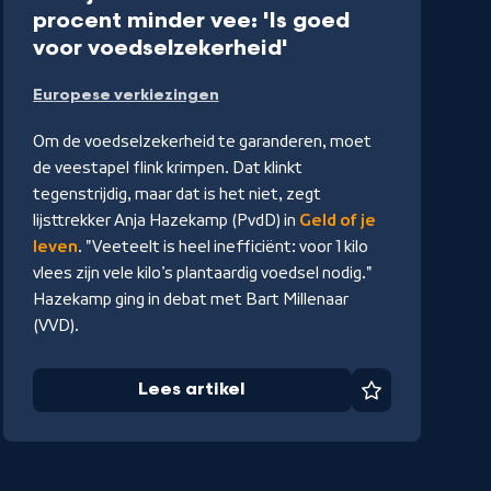
procent minder vee: 'Is goed
-
voor voedselzekerheid'
Lees
Europese verkiezingen
artikel
Om de voedselzekerheid te garanderen, moet
de veestapel flink krimpen. Dat klinkt
tegenstrijdig, maar dat is het niet, zegt
lijsttrekker Anja Hazekamp (PvdD) in
Geld of je
leven
. "Veeteelt is heel inefficiënt: voor 1 kilo
vlees zijn vele kilo’s plantaardig voedsel nodig."
Hazekamp ging in debat met Bart Millenaar
(VVD).
Lees artikel
Favoriet