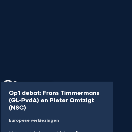
Uitzending
57 min
Op1 debat: Frans Timmermans
(GL-PvdA) en Pieter Omtzigt
-
(NSC)
Kijk
Europese verkiezingen
op
NPO