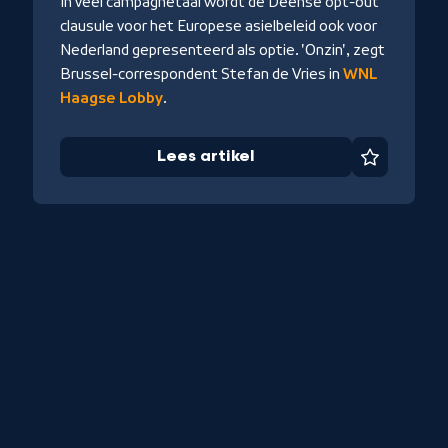
In veel campagnetaal wordt de Deense opt-out
clausule voor het Europese asielbeleid ook voor
Nederland gepresenteerd als optie. 'Onzin', zegt
Brussel-correspondent Stefan de Vries in
WNL
Haagse Lobby
.
iet
Lees artikel
Favoriet