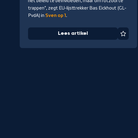
het beleid te beïnvloeden, maar om rotzooi te
trappen", zegt EU-lijsttrekker Bas Eickhout (GL-
PvdA) in
Sven op 1
.
Lees artikel
Favor