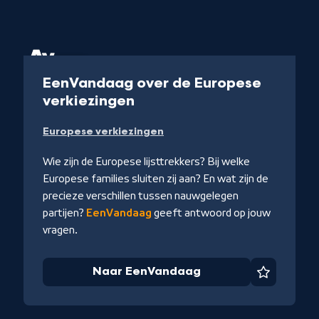
Collectie
EenVandaag over de Europese
-
verkiezingen
es
Naar
ikel
Europese verkiezingen
EenVandaag
Wie zijn de Europese lijsttrekkers? Bij welke
Europese families sluiten zij aan? En wat zijn de
precieze verschillen tussen nauwgelegen
partijen?
EenVandaag
geeft antwoord op jouw
vragen.
iet
Naar EenVandaag
Favoriet