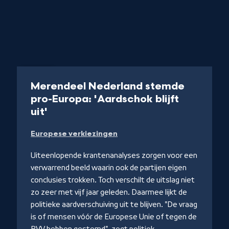
Artikel
Merendeel Nederland stemde
ter
pro-Europa: 'Aardschok blijft
-
uit'
cast
Lees
Europese verkiezingen
artikel
Uiteenlopende krantenanalyses zorgen voor een
verwarrend beeld waarin ook de partijen eigen
conclusies trokken. Toch verschilt de uitslag niet
zo zeer met vijf jaar geleden. Daarmee lijkt de
politieke aardverschuiving uit te blijven. "De vraag
iet
is of mensen vóór de Europese Unie of tegen de