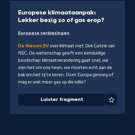
Radio
20 min
Europese klimaataanpak:
-
Lekker bezig zo of gas erop?
Luister
Europese verkiezingen
fragment
De Nieuws BV
over klimaat met Dirk Gotink van
NSC. De wetenschap geeft een eenduidige
boodschap: klimaatverandering gaat snel, we
zien het om ons heen, we moeten echt aan de
bak om het tij te keren. Doet Europa genoeg of
iet
mag er wat meer gas op die lollie?
Luister fragment
Favoriet