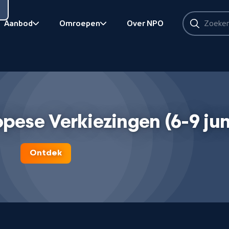
Zoeken
Aanbod
Omroepen
Over NPO
Zoeken
Bekijk onderliggend
Bekijk onderliggend
opese Verkiezingen (6-9 jun
Ontdek