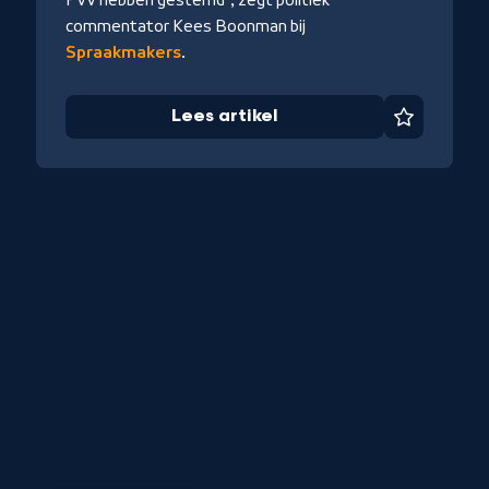
PVV hebben gestemd", zegt politiek
commentator Kees Boonman bij
Spraakmakers
.
Lees artikel
Favoriet