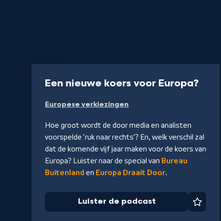
Radio
-
Een nieuwe koers voor Europa?
Luis
Europese verkiezingen
de
pod
Hoe groot wordt de door media en analisten
voorspelde 'ruk naar rechts'? En, welk verschil zal
dat de komende vijf jaar maken voor de koers van
Europa? Luister naar de special van
Bureau
Buitenland
en
Europa Draait Door
.
Luister de podcast
Favor