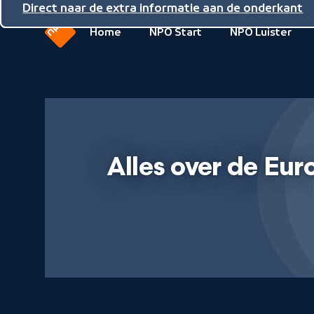
Direct naar de inhoud
Direct naar de hoofdnavigatie
Direct naar de extra informatie aan de onderkant
Home
NPO Start
NPO Luister
Naar
de
beginpagina
van
NPO
Alles over de Eur