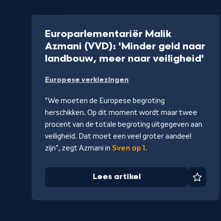
Artikel
Europarlementariër Malik
Azmani (VVD): 'Minder geld naar
-
landbouw, meer naar veiligheid'
Le
Europese verkiezingen
art
"We moeten de Europese begroting
herschikken. Op dit moment wordt maar twee
procent van de totale begroting uitgegeven aan
veiligheid. Dat moet een veel groter aandeel
zijn", zegt Azmani in
Sven op 1
.
Lees artikel
Favor