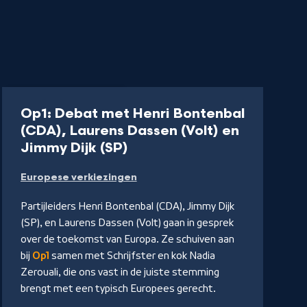
Uitzending
54 min
Op1: Debat met Henri Bontenbal
(CDA), Laurens Dassen (Volt) en
-
Jimmy Dijk (SP)
Kijk
Europese verkiezingen
op
NPO
Partijleiders Henri Bontenbal (CDA), Jimmy Dijk
Start
(SP), en Laurens Dassen (Volt) gaan in gesprek
over de toekomst van Europa. Ze schuiven aan
bij
Op1
samen met Schrijfster en kok Nadia
Zerouali, die ons vast in de juiste stemming
brengt met een typisch Europees gerecht.