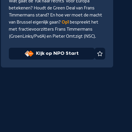
Wat gaat de ‘ruk naar rechts’ voor Europa
Start
betekenen? Houdt de Green Deal van Frans
Timmermans stand? En hoe ver moet de macht
van Brussel eigenlijk gaan?
Op1
bespreekt het
met fractievoorzitters Frans Timmermans
(GroenLinks/PvdA) en Pieter Omtzigt (NSC).
Kijk op NPO Start
Favoriet