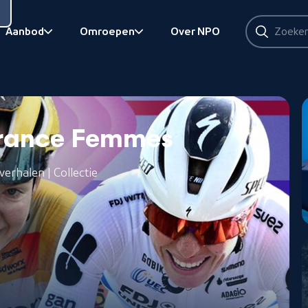
Zoeken
Aanbod
Omroepen
Over NPO
Zoeken
Bekijk onderliggend
Bekijk onderliggend
 France Femmes
verhalen | Collectie