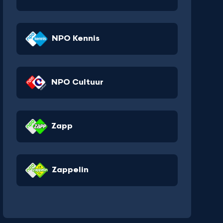
NPO Kennis
NPO Cultuur
Zapp
Zappelin