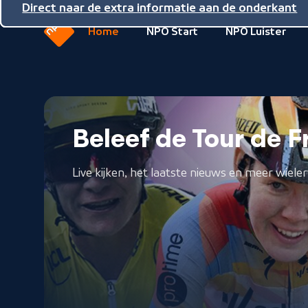
Direct naar de inhoud
Direct naar de hoofdnavigatie
Direct naar de extra informatie aan de onderkant
Home
NPO Start
NPO Luister
Naar
de
beginpagina
van
Nederlandse
NPO
Publieke
Beleef de Tour de
Omroep
Live kijken, het laatste nieuws en meer wieler