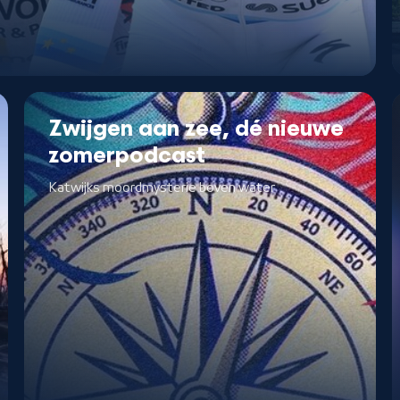
Zwijgen aan zee, dé nieuwe
zomerpodcast
Katwijks moordmysterie boven water