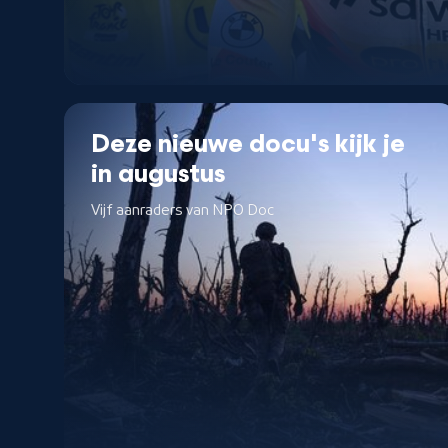
Deze nieuwe docu's kijk je
in augustus
Vijf aanraders van NPO Doc