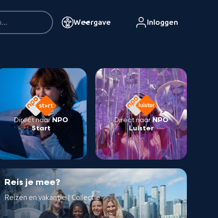
Weergave
Inloggen
Direct naar
NPO
Direct naar
NPO
Start
Luister
Reis je mee?
Reizen en vakantie | Collectie