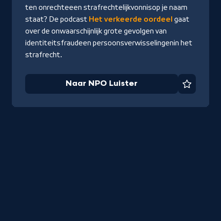
ten onrechte
een strafrechtelijk
vonnis
op je naam
staat? De podcast
Het verkeerde oordeel
gaat
over de onwaarschijnlijk grote gevolgen van
identiteitsfraude
en persoonsverwisselingen
in het
strafrecht.
Naar NPO Luister
Favorie