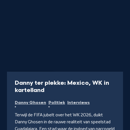
Aflevering
45 min
Danny ter plekke: Mexico, WK in
-
kartelland
Kijk
Danny Ghosen
Politiek
Interviews
op
NPO
Terwijl de FIFA jubelt over het WK 2026, duikt
Start
Danny Ghosen in de rauwe realiteit van speelstad
Guadalajara. Een stad waar de invloed van narcogeld