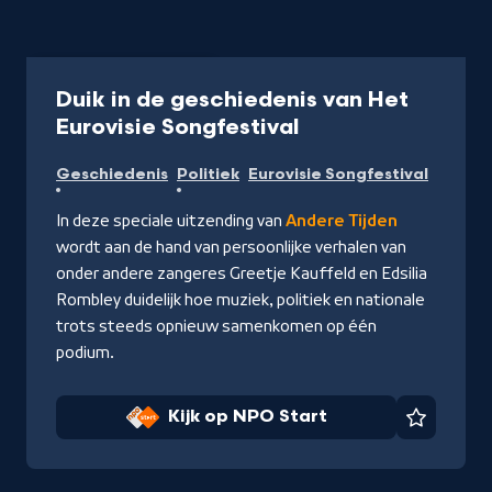
Programma
45 min
Duik in de geschiedenis van Het
-
Eurovisie Songfestival
Kijk
Geschiedenis
Politiek
Eurovisie Songfestival
op
NPO
In deze speciale uitzending van
Andere Tijden
Start
wordt aan de hand van persoonlijke verhalen van
onder andere zangeres Greetje Kauffeld en Edsilia
Rombley duidelijk hoe muziek, politiek en nationale
trots steeds opnieuw samenkomen op één
podium.
Kijk op NPO Start
Favorie