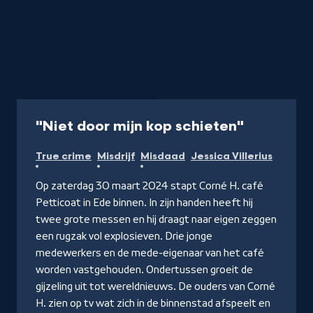
Documentaire
2x 51 min
-
"Niet door mijn kop schieten"
Kijk
True crime
Misdrijf
Misdaad
Jessica Villerius
op
NPO
Op zaterdag 30 maart 2024 stapt Corné H. café
Start
Petticoat in Ede binnen. In zijn handen heeft hij
twee grote messen en hij draagt naar eigen zeggen
een rugzak vol explosieven. Drie jonge
medewerkers en de mede-eigenaar van het café
worden vastgehouden. Ondertussen groeit de
gijzeling uit tot wereldnieuws. De ouders van Corné
H. zien op tv wat zich in de binnenstad afspeelt en