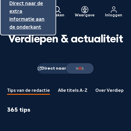
Direct naar de
Direct naar de
Direct naar de
inhoud
hoofdnavigatie
extra
Zoeken
Weergave
Inloggen
Menu
informatie aan
Naar
de onderkant
de
Verdiepen & actualiteit
beginpagina
van
NPO
Direct naar
Naam
van
de
'direct
naar'
Tips van de redactie
Alle titels A-Z
Over Verdiepen &
365 tips