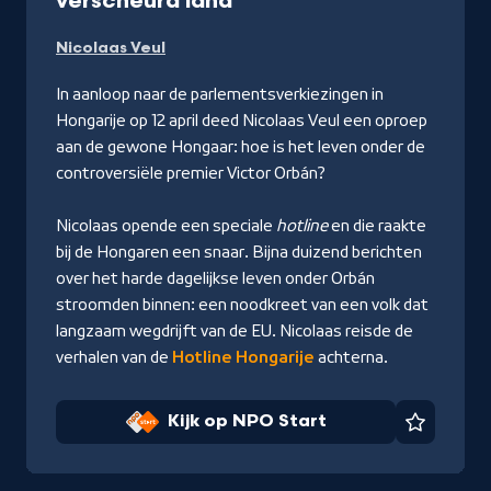
-
verscheurd land
Kijk
Nicolaas Veul
op
NPO
In aanloop naar de parlementsverkiezingen in
Start
Hongarije op 12 april deed Nicolaas Veul een oproep
aan de gewone Hongaar: hoe is het leven onder de
controversiële premier Victor Orbán?
Nicolaas opende een speciale
hotline
en die raakte
bij de Hongaren een snaar. Bijna duizend berichten
over het harde dagelijkse leven onder Orbán
stroomden binnen: een noodkreet van een volk dat
langzaam wegdrijft van de EU. Nicolaas reisde de
verhalen van de
Hotline Hongarije
achterna.
Kijk op NPO Start
Favorie