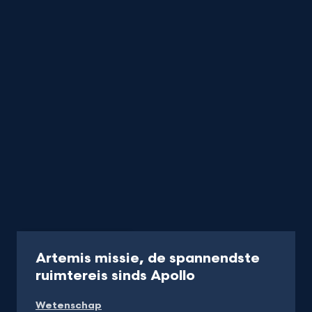
Programma
8 min
Artemis missie, de spannendste
-
ruimtereis sinds Apollo
Kijk
Wetenschap
op