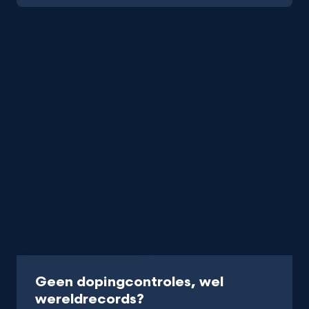
Documentaire
40 min
Geen dopingcontroles, wel
-
wereldrecords?