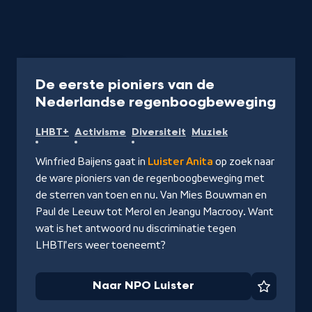
Podcast
30 min
De eerste pioniers van de
-
Nederlandse regenboogbeweging
Naar
LHBT+
Activisme
Diversiteit
Muziek
NPO
Luist
Winfried Baijens gaat in
Luister Anita
op zoek naar
de ware pioniers van de regenboogbeweging met
de sterren van toen en nu. Van Mies Bouwman en
Paul de Leeuw tot Merol en Jeangu Macrooy. Want
wat is het antwoord nu discriminatie tegen
LHBTI'ers weer toeneemt?
Naar NPO Luister
Favorie