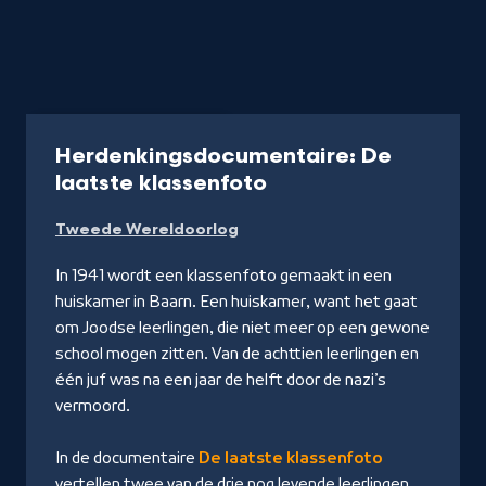
Documentaire
35 min
Herdenkingsdocumentaire: De
-
laatste klassenfoto
Kijk
Tweede Wereldoorlog
op
NPO
In 1941 wordt een klassenfoto gemaakt in een
Start
huiskamer in Baarn. Een huiskamer, want het gaat
om Joodse leerlingen, die niet meer op een gewone
school mogen zitten. Van de achttien leerlingen en
één juf was na een jaar de helft door de nazi’s
vermoord.
In de documentaire
De laatste klassenfoto
vertellen twee van de drie nog levende leerlingen