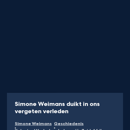
Programma
45 min
Simone Weimans duikt in ons
-
vergeten verleden
Kijk
Simone Weimans
Geschiedenis
op