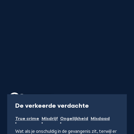
Podcast
45 min
-
De verkeerde verdachte
Naar
True crime
Misdrijf
Ongelijkheid
Misdaad
NPO
Luister
Wat als je onschuldig in de gevangenis zit, terwijl er