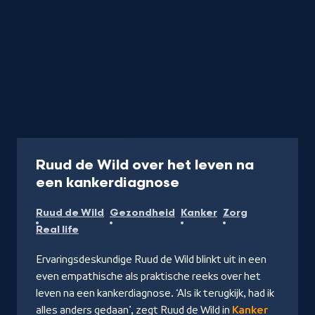
Podcast
40 min
Ruud de Wild over het leven na
-
een kankerdiagnose
Naar
Ruud de Wild
Gezondheid
Kanker
Zorg
NPO
Real life
Luister
Ervaringsdeskundige Ruud de Wild blinkt uit in een
even empathische als praktische reeks over het
leven na een kankerdiagnose. ‘Als ik terugkijk, had ik
alles anders gedaan’, zegt Ruud de Wild in
Kanker