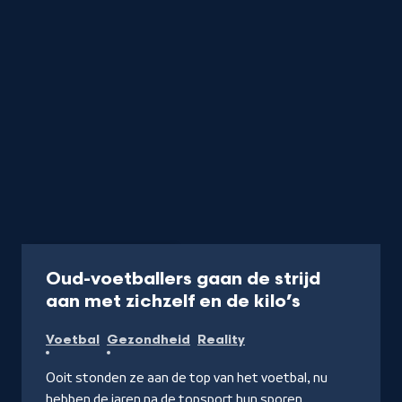
Programma
40 min
Oud-voetballers gaan de strijd
-
aan met zichzelf en de kilo’s
Kijk
Voetbal
Gezondheid
Reality
op
NPO
Ooit stonden ze aan de top van het voetbal, nu
Start
hebben de jaren na de topsport hun sporen