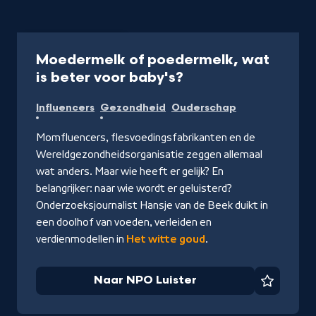
Podcast
40 min
Moedermelk of poedermelk, wat
-
is beter voor baby's?
Naar
Influencers
Gezondheid
Ouderschap
NPO
Luister
Momfluencers, flesvoedingsfabrikanten en de
Wereldgezondheidsorganisatie zeggen allemaal
wat anders. Maar wie heeft er gelijk? En
belangrijker: naar wie wordt er geluisterd?
Onderzoeksjournalist Hansje van de Beek duikt in
een doolhof van voeden, verleiden en
verdienmodellen in
Het witte goud
.
Naar NPO Luister
Favorie