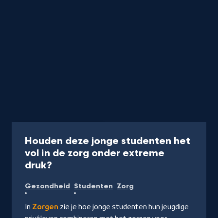
Documentaire
46 min
Houden deze jonge studenten het
vol in de zorg onder extreme
-
druk?
Kijk
Gezondheid
Studenten
Zorg
op
NPO
In
Zorgen
zie je hoe jonge studenten hun jeugdige
Start