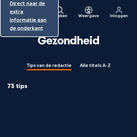
Direct naar de
Direct naar de
Direct naar de
inhoud
hoofdnavigatie
extra
Zoeken
Weergave
Inloggen
Menu
informatie aan
Naar
de onderkant
de
beginpagina
Gezondheid
van
NPO
Tips van de redactie
Alle titels A-Z
73 tips