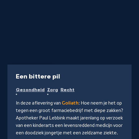
Podcast
37 min
-
Een bittere pil
Naar
Gezondheid
Zorg
Recht
NPO
Luister
In deze aflevering van
Goliath
: Hoe neem je het op
tegen een groot farmaciebedrijf met diepe zakken?
Apotheker Paul Lebbink maakt jarenlang op verzoek
van een kinderarts een levensreddend medicijn voor
een doodziek jongetje met een zeldzame ziekte.