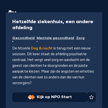
Serie
45 min
Hetzelfde ziekenhuis, een andere
-
afdeling
Kijk
Gezondheid
Mentale gezondheid
Zorg
op
NPO
De hitserie
Dag & nacht
is terug met een nieuw
Start
seizoen. Dit keer staat de afdeling psychiatrie
centraal. Het vergt veel zorg en aandacht om de
geest van cliënten te doorgronden en de juiste
aanpak te kiezen.
Maar zijn de angsten en emoties
van de cliënten wel zo anders dan die van hun
verzorgers?
Kijk op NPO Start
Favorie