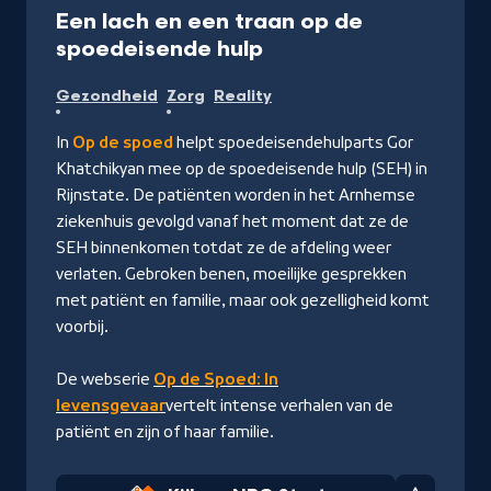
Een lach en een traan op de
-
spoedeisende hulp
Kijk
Gezondheid
Zorg
Reality
op
NPO
In
Op de spoed
helpt spoedeisendehulparts Gor
Start
Khatchikyan mee op de spoedeisende hulp (SEH) in
Rijnstate. De patiënten worden in het Arnhemse
ziekenhuis gevolgd vanaf het moment dat ze de
SEH binnenkomen totdat ze de afdeling weer
verlaten. Gebroken benen, moeilijke gesprekken
met patiënt en familie, maar ook gezelligheid komt
voorbij.
De webserie
Op de Spoed: In
levensgevaar
vertelt intense verhalen van de
patiënt en zijn of haar familie.