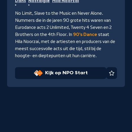
Dans
Nostalgie
Hila Noorzai
op
NPO
No Limit, Slave to the Music en Never Alone.
Start
Nummers die in de jaren 90 grote hits waren van
Eurodance acts 2 Unlimited, Twenty 4 Seven en 2
Brothers on the 4th Floor. In
90's Dance
staat
Hila Noorzai, met de artiesten en producers van de
meest succesvolle acts uit die tijd, stil bij de
hoogte- en dieptepunten uit hun carrière.
Kijk op NPO Start
Favorie