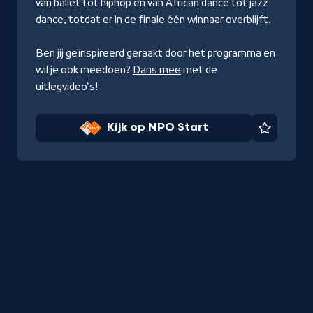
van ballet tot hiphop en van African dance tot jazz
dance, totdat er in de finale één winnaar overblijft.
Ben jij geïnspireerd geraakt door het programma en
wil je ook meedoen?
Dans mee
met de
uitlegvideo's!
Kijk op NPO Start
Favorie