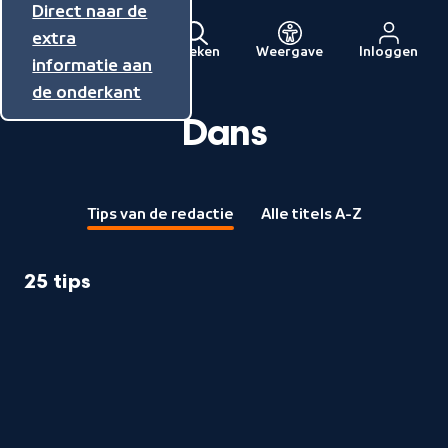
Direct naar de
Direct naar de
Direct naar de
inhoud
hoofdnavigatie
extra
Zoeken
Weergave
Inloggen
Menu
informatie aan
Naar
de onderkant
de
beginpagina
Dans
van
NPO
Tips van de redactie
Alle titels A-Z
25 tips