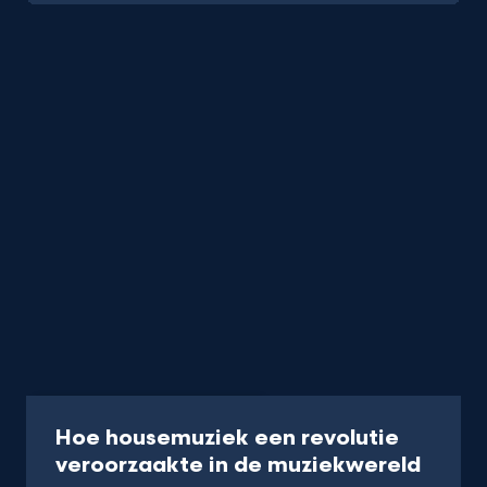
Documentaire
1 uur 10 min
Hoe housemuziek een revolutie
-
veroorzaakte in de muziekwereld