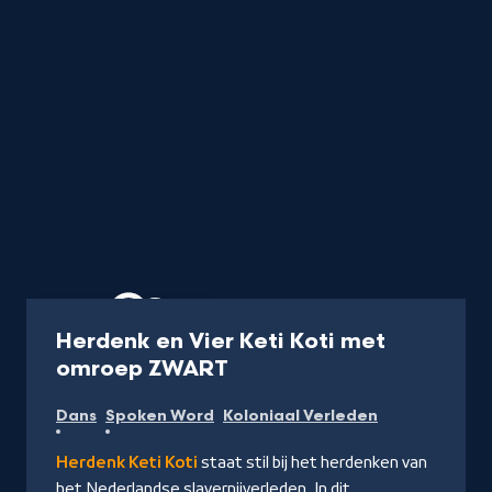
Uitzending
60 min
Herdenk en Vier Keti Koti met
-
omroep ZWART
Kijk
Dans
Spoken Word
Koloniaal Verleden
op
NPO
Herdenk Keti Koti
staat stil bij het herdenken van
Start
het Nederlandse slavernijverleden. In dit