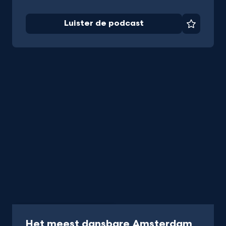
Luister de podcast
Favorie
Programma
1 uur 15 min
Het meest dansbare Amsterdam