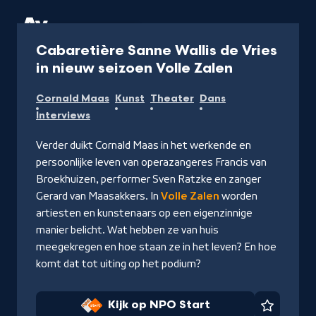
Programma
40 min
Cabaretière Sanne Wallis de Vries
-
in nieuw seizoen Volle Zalen
Kijk
Cornald Maas
Kunst
Theater
Dans
op
Interviews
NPO
Start
Verder duikt Cornald Maas in het werkende en
persoonlijke leven van operazangeres Francis van
Broekhuizen, performer Sven Ratzke en zanger
Gerard van Maasakkers. In
Volle Zalen
worden
artiesten en kunstenaars op een eigenzinnige
manier belicht. Wat hebben ze van huis
meegekregen en hoe staan ze in het leven? En hoe
komt dat tot uiting op het podium?
Kijk op NPO Start
Favorie