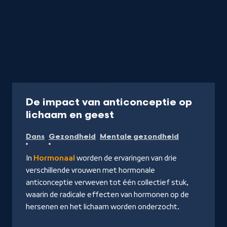
Documentaire
22 min
De impact van anticonceptie op
-
lichaam en geest
Kijk
Dans
Gezondheid
Mentale gezondheid
op
NPO
In
Hormonaal
worden de ervaringen van drie
Start
verschillende vrouwen met hormonale
anticonceptie verweven tot één collectief stuk,
waarin de radicale effecten van hormonen op de
hersenen en het lichaam worden onderzocht.