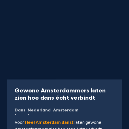
Programma
35 min
Gewone Amsterdammers laten
-
zien hoe dans écht verbindt
Kijk
Dans
Nederland
Amsterdam
op
NPO
Voor
Heel Amsterdam danst
laten gewone
Start