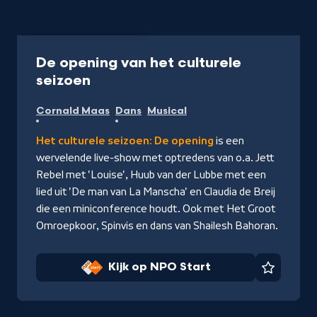
Uitzending
1 uur 5 min
De opening van het culturele
-
seizoen
Kijk
Cornald Maas
Dans
Musical
op
NPO
Het culturele seizoen: De opening
is een
Start
wervelende live-show met optredens van o.a. Jett
Rebel met 'Louise', Huub van der Lubbe met een
lied uit 'De man van La Manscha' en Claudia de Breij
die een miniconference houdt. Ook met Het Groot
Omroepkoor, Spinvis en dans van Shailesh Bahoran.
Kijk op NPO Start
Favorie