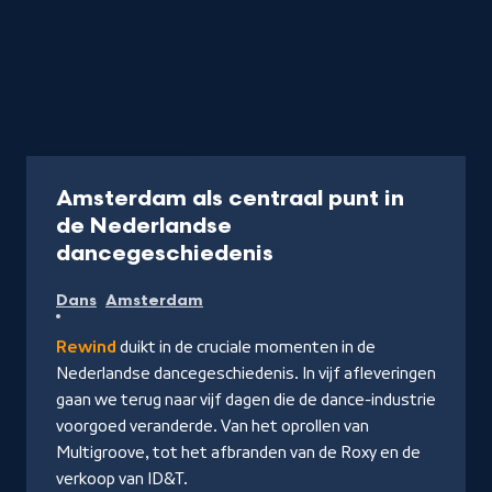
Podcast
25 min
Amsterdam als centraal punt in
de Nederlandse
-
dancegeschiedenis
Luister
Dans
Amsterdam
de
podcast
Rewind
duikt in de cruciale momenten in de
Nederlandse dancegeschiedenis. In vijf afleveringen
gaan we terug naar vijf dagen die de dance-industrie
voorgoed veranderde. Van het oprollen van
Multigroove, tot het afbranden van de Roxy en de
verkoop van ID&T.