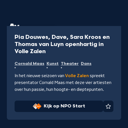
Programma
45 min
Pia Douwes, Dave, Sara Kroos en
Thomas van Luyn openhartig in
-
Volle Zalen
Kijk
Cornald Maas
Kunst
Theater
Dans
op
NPO
In het nieuwe seizoen van
Volle Zalen
spreekt
Start
presentator Cornald Maas met deze vier artiesten
over hun passie, hun hoogte- en dieptepunten.
Kijk op NPO Start
Favorie