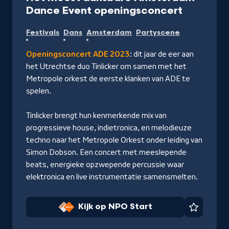
-
Dance Event openingsconcert
Kijk
Festivals
Dans
Amsterdam
Partyscene
op
NPO
Openingsconcert ADE 2023
: dit jaar de eer aan
Start
het Utrechtse duo Tinlicker om samen met het
Metropole orkest de eerste klanken van ADE te
spelen.
Tinlicker brengt hun kenmerkende mix van
progressieve house, indietronica, en melodieuze
techno naar het Metropole Orkest onder leiding van
Simon Dobson. Een concert met meeslepende
beats, energieke opzwepende percussie waar
elektronica en live instrumentatie samensmelten.
Kijk op NPO Start
Favorie