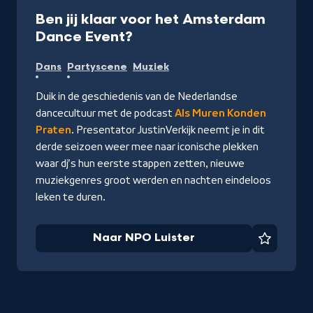
Podcast
50 min
Ben jij klaar voor het Amsterdam
-
Dance Event?
Naar
Dans
Partyscene
Muziek
NPO
Luister
Duik in de geschiedenis van de Nederlandse
dancecultuur met de podcast
Als Muren Konden
Praten
. Presentator Justin
Verkijk neemt je in dit
derde seizoen weer mee naar iconische plekken
waar dj's hun eerste stappen zetten, nieuwe
muziekgenres groot werden en nachten eindeloos
leken te duren.
Naar NPO Luister
Favorie