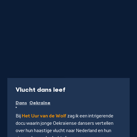
Documentaire
57 min
-
Vlucht dans leef
Kijk
Dans
Oekraïne
op
NPO
Bij
Het Uur van de Wolf
zag ik een intrigerende
Start
docu waarin jonge Oekraïense dansers vertellen
over hun haastige vlucht naar Nederland en hun