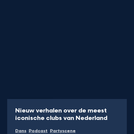
Podcast
45 min
Nieuw verhalen over de meest
-
iconische clubs van Nederland
Luister
Dans
Podcast
Partyscene
de