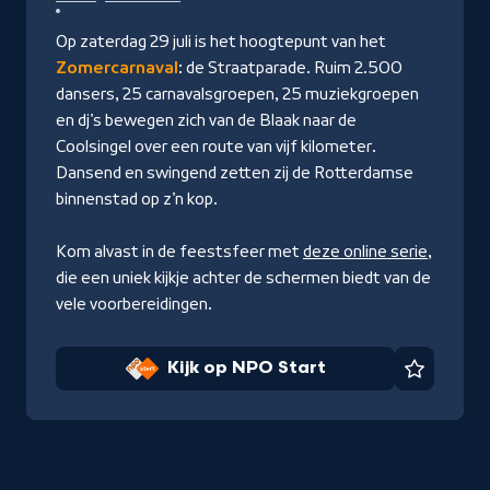
op
NPO
Op zaterdag 29 juli is het hoogtepunt van het
Start
Zomercarnaval
: de Straatparade. Ruim 2.500
dansers, 25 carnavalsgroepen, 25 muziekgroepen
en dj’s bewegen zich van de Blaak naar de
Coolsingel over een route van vijf kilometer.
Dansend en swingend zetten zij de Rotterdamse
binnenstad op z’n kop.
Kom alvast in de feestsfeer met
deze online serie
,
die een uniek kijkje achter de schermen biedt van de
vele voorbereidingen.
Kijk op NPO Start
Favorie