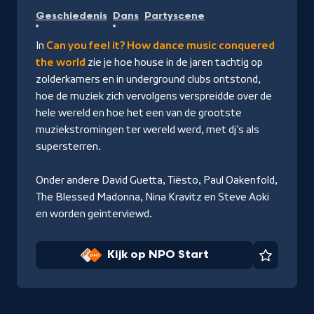
Kijk
Geschiedenis
Dans
Partyscene
op
NPO
In
Can you feel it? How dance music conquered
Start
the world
zie je hoe house in de jaren tachtig op
zolderkamers en in underground clubs ontstond,
hoe de muziek zich vervolgens verspreidde over de
hele wereld en hoe het een van de grootste
muziekstromingen ter wereld werd, met dj’s als
supersterren.
Onder andere David Guetta, Tiësto, Paul Oakenfold,
The Blessed Madonna, Nina Kravitz en Steve Aoki
en worden geinterviewd.
Kijk op NPO Start
Favorie