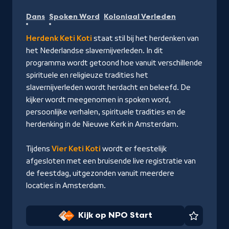
Kijk
Dans
Spoken Word
Koloniaal Verleden
op
NPO
Herdenk Keti Koti
staat stil bij het herdenken van
Start
het Nederlandse slavernijverleden. In dit
programma wordt getoond hoe vanuit verschillende
spirituele en religieuze tradities het
slavernijverleden wordt herdacht en beleefd. De
kijker wordt meegenomen in spoken word,
persoonlijke verhalen, spirituele tradities en de
herdenking in de Nieuwe Kerk in Amsterdam.
Tijdens
Vier Keti Koti
wordt er feestelijk
afgesloten met een bruisende live registratie van
de feestdag, uitgezonden vanuit meerdere
locaties in Amsterdam.
Kijk op NPO Start
Favorie