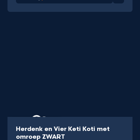
Favorie
Uitzending
60 min
Herdenk en Vier Keti Koti met
-
omroep ZWART