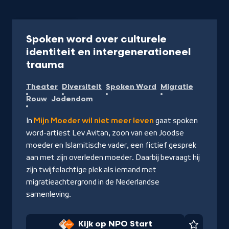
Film
52 min
Spoken word over culturele
identiteit en intergenerationeel
-
trauma
Kijk
Theater
Diversiteit
Spoken Word
Migratie
op
Rouw
Jodendom
NPO
Start
In
Mijn Moeder wil niet meer leven
gaat spoken
word-artiest Lev Avitan, zoon van een Joodse
moeder en Islamitische vader, een fictief gesprek
aan met zijn overleden moeder. Daarbij bevraagt hij
zijn twijfelachtige plek als iemand met
migratieachtergrond in de Nederlandse
samenleving.
Kijk op NPO Start