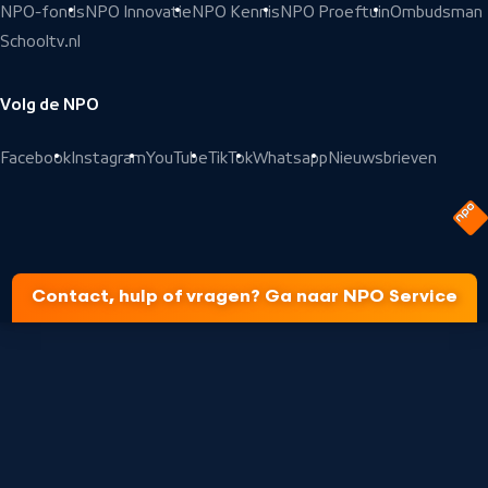
NPO-fonds
NPO Innovatie
NPO Kennis
NPO Proeftuin
Ombudsman
Schooltv.nl
Volg de NPO
Facebook
Instagram
YouTube
TikTok
Whatsapp
Nieuwsbrieven
Contact, hulp of vragen? Ga naar NPO Service