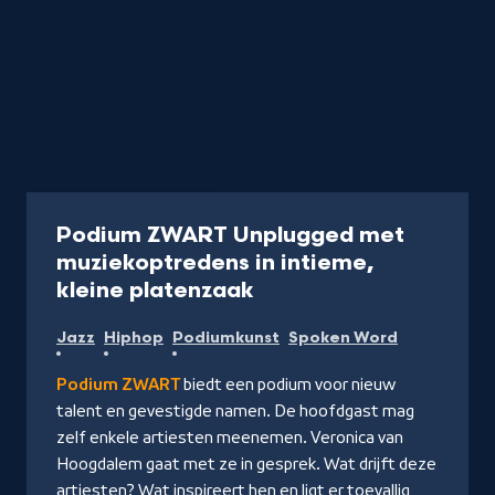
Programma
50 min
Podium ZWART Unplugged met
muziekoptredens in intieme,
-
kleine platenzaak
Kijk
Jazz
Hiphop
Podiumkunst
Spoken Word
op
NPO
Podium ZWART
biedt een podium voor nieuw
Start
talent en gevestigde namen. De hoofdgast mag
zelf enkele artiesten meenemen. Veronica van
Hoogdalem gaat met ze in gesprek. Wat drijft deze
artiesten? Wat inspireert hen en ligt er toevallig