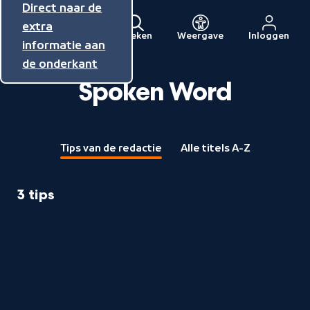
Direct naar de
Direct naar de
Direct naar de
inhoud
hoofdnavigatie
extra
Zoeken
Weergave
Inloggen
Menu
informatie aan
Naar
de onderkant
de
beginpagina
Spoken Word
van
NPO
Tips van de redactie
Alle titels A-Z
3 tips