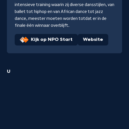
intensieve training waarin zij diverse dansstijlen, van
ballet tot hiphop en van African dance tot jazz
dance, meester moeten worden totdat er in de
finale één winnaar overblijft.
Kijk op NPO Start
Website
1
U
Dans
titel
startend
met
de
letter