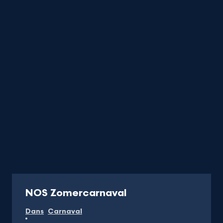
titels
startend
met
de
letter
Uitzending
NOS Zomercarnaval
Dans
Carnaval