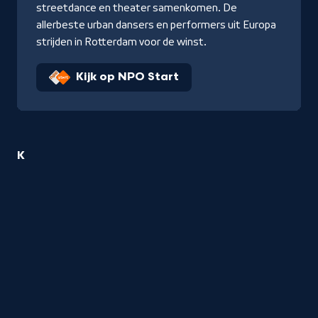
streetdance en theater samenkomen. De
allerbeste urban dansers en performers uit Europa
strijden in Rotterdam voor de winst.
Kijk op NPO Start
1
K
Dans
titel
startend
met
de
letter