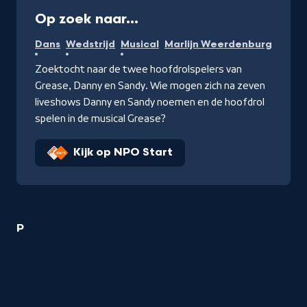
Op zoek naar...
Dans
Wedstrijd
Musical
Marlijn Weerdenburg
Zoektocht naar de twee hoofdrolspelers van
Grease, Danny en Sandy. Wie mogen zich na zeven
liveshows Danny en Sandy noemen en de hoofdrol
spelen in de musical Grease?
Kijk op NPO Start
1
P
Dans
titel
startend
met
de