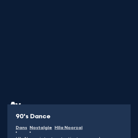
titel
startend
met
een
nummer
of
karakter
Programma
90's Dance
Dans
Nostalgie
Hila Noorzai