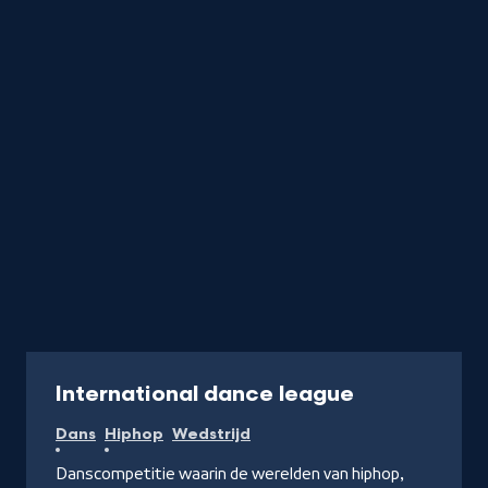
startend
met
de
letter
Programma
International dance league
Dans
Hiphop
Wedstrijd
Danscompetitie waarin de werelden van hiphop,