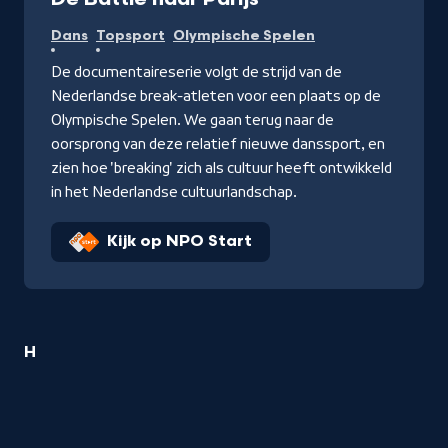
Dans
Topsport
Olympische Spelen
De documentaireserie volgt de strijd van de
Nederlandse break-atleten voor een plaats op de
Olympische Spelen. We gaan terug naar de
oorsprong van deze relatief nieuwe danssport, en
zien hoe 'breaking' zich als cultuur heeft ontwikkeld
in het Nederlandse cultuurlandschap.
Kijk op NPO Start
2
H
Dans
titels
startend
met