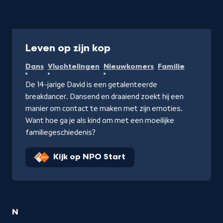
Documentaire
Leven op zijn kop
Dans
Vluchtelingen
Nieuwkomers
Familie
De 14-jarige David is een getalenteerde
breakdancer. Dansend en draaiend zoekt hij een
manier om contact te maken met zijn emoties.
Want hoe ga je als kind om met een moeilijke
familiegeschiedenis?
Kijk op NPO Start
2
N
Dans