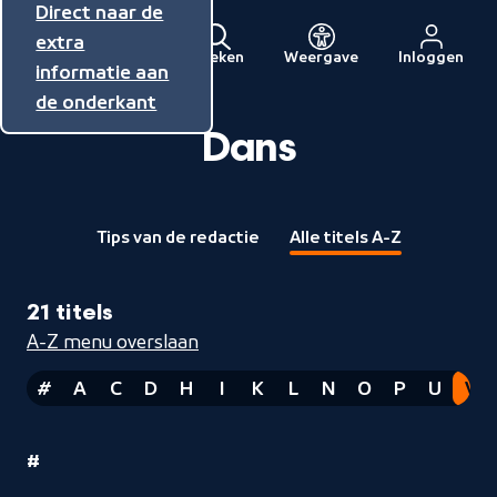
Direct naar de
Direct naar de
Direct naar de
inhoud
hoofdnavigatie
extra
Zoeken
Weergave
Inloggen
Menu
informatie aan
Naar
de onderkant
de
beginpagina
Dans
van
NPO
Tips van de redactie
Alle titels A-Z
21 titels
A-Z menu overslaan
#
A
C
D
H
I
K
L
N
O
P
U
V
Nummers
1
#
Dans