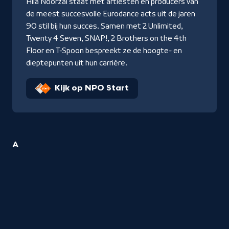
Hila Noorzai staat met artiesten en producers van
de meest succesvolle Eurodance acts uit de jaren
90 stil bij hun succes. Samen met 2 Unlimited,
Twenty 4 Seven, SNAP!, 2 Brothers on the 4th
Floor en T-Spoon bespreekt ze de hoogte- en
dieptepunten uit hun carrière.
Kijk op NPO Start
3
A
Dans
titels
startend
met
de
letter