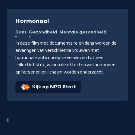
Documentaire
Hormonaal
Dans
Gezondheid
Mentale gezondheid
In deze film met documentaire en dans worden de
ervaringen van verschillende vrouwen met
hormonale anticonceptie verweven tot één
collectief stuk, waarin de effecten van hormonen
op hersenen en lichaam worden onderzocht.
Kijk op NPO Start
1
I
Dans
titel