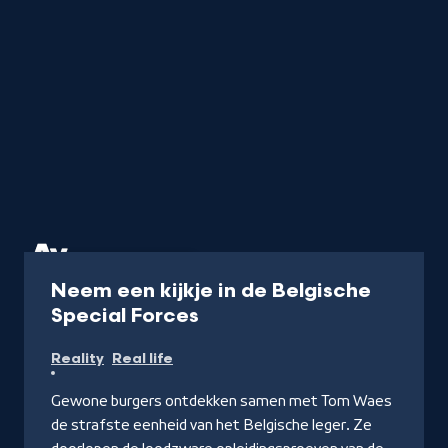
Programma
58 min
Neem een kijkje in de Belgische
-
Special Forces
Kijk
Reality
Real life
op
NPO
Gewone burgers ontdekken samen met Tom Waes
Start
de strafste eenheid van het Belgische leger. Ze