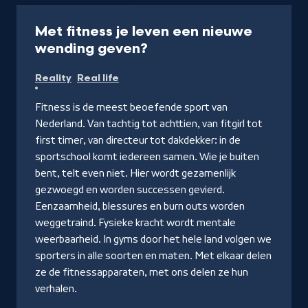
Programma
31 min
Met fitness je leven een nieuwe
-
wending geven?
Kijk
Reality
Real life
op
NPO
Fitness is de meest beoefende sport van
Start
Nederland. Van tachtig tot achttien, van fitgirl tot
first timer, van directeur tot dakdekker: in de
sportschool komt iedereen samen. Wie je buiten
bent, telt even niet. Hier wordt gezamenlijk
gezwoegd en worden successen gevierd.
Eenzaamheid, blessures en burn outs worden
weggetraind. Fysieke kracht wordt mentale
weerbaarheid. In gyms door het hele land volgen we
sporters in alle soorten en maten. Met elkaar delen
ze de fitnessapparaten, met ons delen ze hun
verhalen.