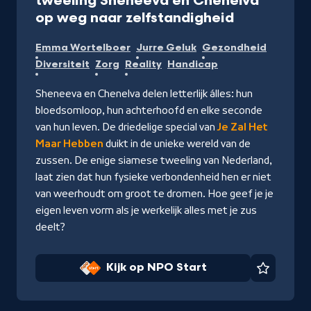
tweeling Sheneeva en Chenelva
-
op weg naar zelfstandigheid
Kijk
Emma Wortelboer
Jurre Geluk
Gezondheid
op
Diversiteit
Zorg
Reality
Handicap
NPO
Start
Sheneeva en Chenelva delen letterlijk álles: hun
bloedsomloop, hun achterhoofd en elke seconde
van hun leven. De driedelige special van
Je Zal Het
Maar Hebben
duikt in de unieke wereld van de
zussen. De enige siamese tweeling van Nederland,
laat zien dat hun fysieke verbondenheid hen er niet
van weerhoudt om groot te dromen. Hoe geef je je
eigen leven vorm als je werkelijk alles met je zus
deelt?
Kijk op NPO Start
Favorie