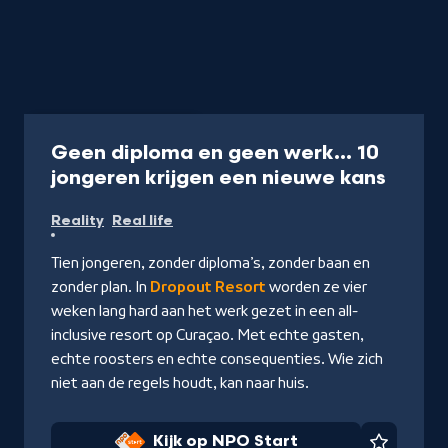
Programma
45 min.
Geen diploma en geen werk... 10
-
jongeren krijgen een nieuwe kans
Kijk
Reality
Real life
op
NPO
Tien jongeren, zonder diploma’s, zonder baan en
Start
zonder plan. In
Dropout Resort
worden ze vier
weken lang hard aan het werk gezet in een all-
inclusive resort op Curaçao. Met echte gasten,
echte roosters en echte consequenties. Wie zich
niet aan de regels houdt, kan naar huis.
Kijk op NPO Start