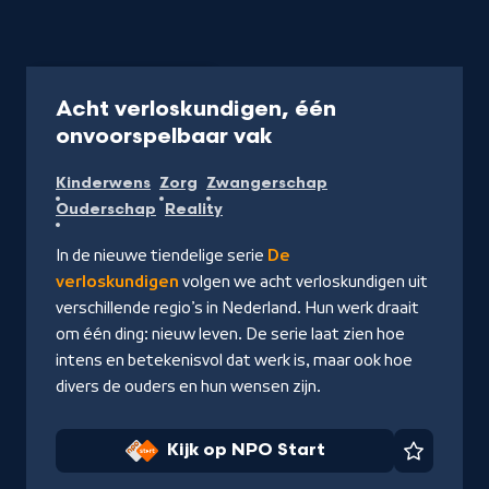
Programma
50 min
Acht verloskundigen, één
-
onvoorspelbaar vak
Kijk
Kinderwens
Zorg
Zwangerschap
op
Ouderschap
Reality
NPO
Start
In de nieuwe tiendelige serie
De
verloskundigen
volgen we acht verloskundigen uit
verschillende regio’s in Nederland. Hun werk draait
om één ding: nieuw leven. De serie laat zien hoe
intens en betekenisvol dat werk is, maar ook hoe
divers de ouders en hun wensen zijn.
Kijk op NPO Start
Favorie