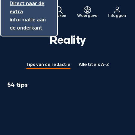
Direct naar de
Direct naar de
Direct naar de
inhoud
hoofdnavigatie
extra
Zoeken
Weergave
Inloggen
Menu
informatie aan
Naar
de onderkant
de
beginpagina
Reality
van
NPO
Tips van de redactie
Alle titels A-Z
54 tips