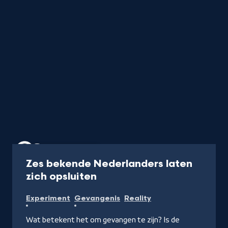
Programma
45 min
Zes bekende Nederlanders laten
-
zich opsluiten
Kijk
Experiment
Gevangenis
Reality
op
NPO
Wat betekent het om gevangen te zijn? Is de
Start