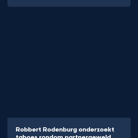
Programma
40 min.
Robbert Rodenburg onderzoekt
-
taboes rondom partnergeweld