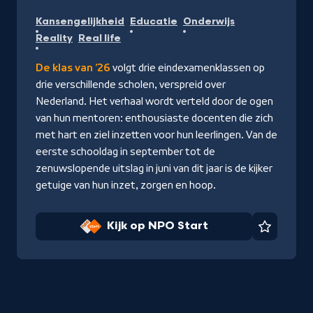
Kijk
Kansengelijkheid
Educatie
Onderwijs
op
Reality
Real life
NPO
Start
De klas van ’26
volgt drie eindexamenklassen op
drie verschillende scholen, verspreid over
Nederland. Het verhaal wordt verteld door de ogen
van hun mentoren: enthousiaste docenten die zich
met hart en ziel inzetten voor hun leerlingen. Van de
eerste schooldag in september tot de
zenuwslopende uitslag in juni van dit jaar is de kijker
getuige van hun inzet, zorgen en hoop.
Kijk op NPO Start
Favorie