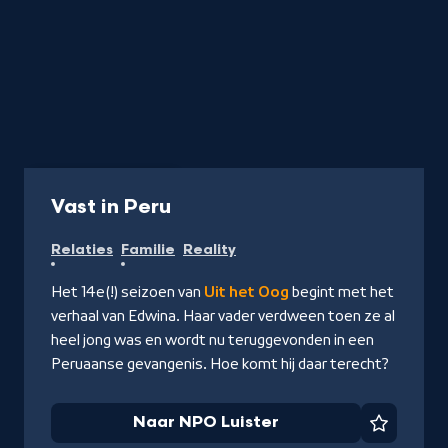
Podcast
10 min
-
Vast in Peru
Naar
Relaties
Familie
Reality
NPO
Luister
Het 14e(!) seizoen van
Uit het Oog
begint met het
verhaal van Edwina. Haar vader verdween toen ze al
heel jong was en wordt nu teruggevonden in een
Peruaanse gevangenis. Hoe komt hij daar terecht?
Naar NPO Luister
Favorie