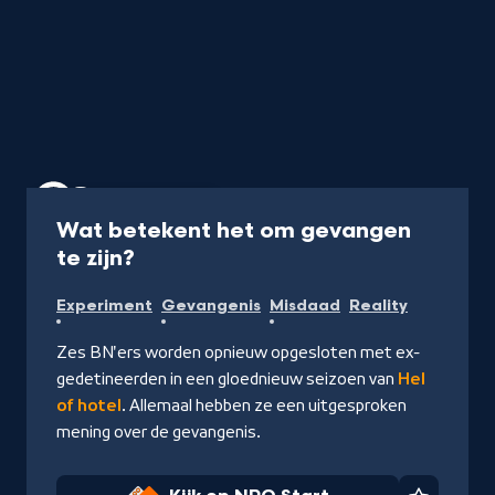
Programma
45 min
Wat betekent het om gevangen
-
te zijn?
Kijk
Experiment
Gevangenis
Misdaad
Reality
op
NPO
Zes BN'ers worden opnieuw opgesloten met ex-
Start
gedetineerden in een gloednieuw seizoen van
Hel
of hotel
. Allemaal hebben ze een uitgesproken
mening over de gevangenis.