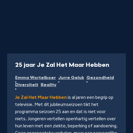
Programma
30 min
-
25 jaar Je Zal Het Maar Hebben
Kijk
Emma Wortelboer
Jurre Geluk
Gezondheid
op
Diversiteit
Reality
NPO
Start
Je Zal Het Maar Hebben
is al jaren een begrip op
televisie. Met dit jubileumseizoen tikt het
programma seizoen 25 aan en dat is niet voor
niets. Jongeren vertellen openhartig vertellen over
hun leven met een ziekte, beperking of aandoening.
Geen opgepoetste verhalen, maar een persoonlijke