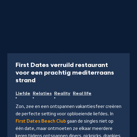
Programma
45 min
First Dates verruild restaurant
voor een prachtig mediterraans
-
strand
Kijk
Liefde
Relaties
Reality
Real life
op
NPO
Zon, zee en een ontspannen vakantiesfeer creëren
Start
de perfecte setting voor opbloeiende liefdes. In
First Dates Beach Club
gaan de singles niet op
één date, maar ontmoeten ze elkaar meerdere
keren tijdens ontspannen diners, picknicks, drankjes