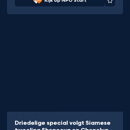
Kijk op NPO Start
Favorie
Programma
30 min
Driedelige special volgt Siamese