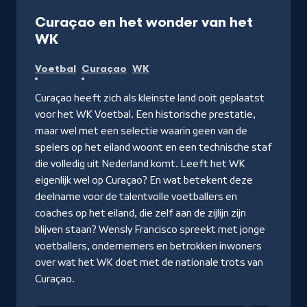
Documentaire
50 min
Curaçao en het wonder van het
-
WK
Kijk
Voetbal
Curaçao
WK
op
NPO
Curaçao heeft zich als kleinste land ooit geplaatst
Start
voor het WK Voetbal. Een historische prestatie,
maar wel met een selectie waarin geen van de
spelers op het eiland woont en een technische staf
die volledig uit Nederland komt. Leeft het WK
eigenlijk wel op Curaçao? En wat betekent deze
deelname voor de talentvolle voetballers en
coaches op het eiland, die zelf aan de zijlijn zijn
blijven staan? Wensly Francisco spreekt met jonge
voetballers, ondernemers en betrokken inwoners
over wat het WK doet met de nationale trots van
Curaçao.