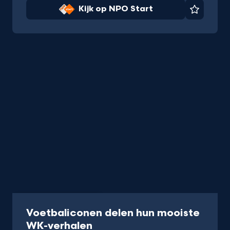
Kijk op NPO Start
Favorie
Programma
50 min
Voetbaliconen delen hun mooiste
-
WK-verhalen