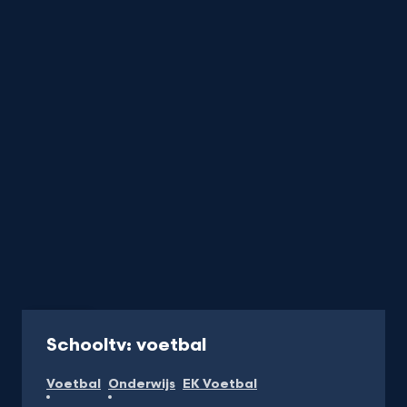
Website
-
Schooltv: voetbal
Naar
Voetbal
Onderwijs
EK Voetbal
Schooltv.nl