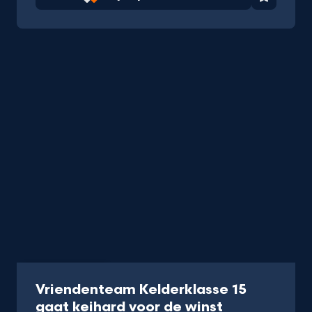
Favorie
Serie
18 min
Vriendenteam Kelderklasse 15
-
gaat keihard voor de winst