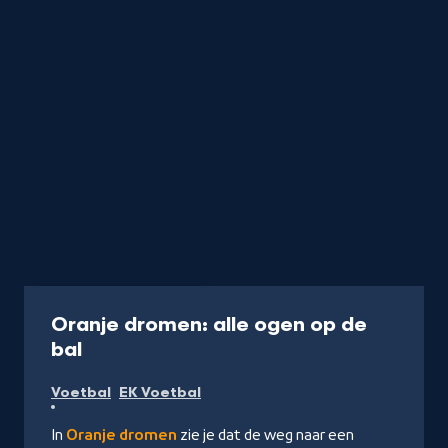
Documentaire
55 min
Oranje dromen: alle ogen op de
-
bal
Kijk
Voetbal
EK Voetbal
op
NPO
In
Oranje dromen
zie je dat de weg naar een