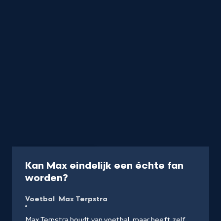
Programma
12 min
Kan Max eindelijk een échte fan
-
worden?
Kijk
Voetbal
Max Terpstra
video's
Max Terpstra houdt van voetbal, maar heeft zelf