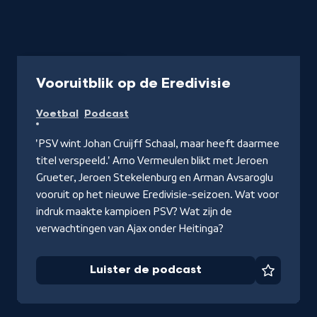
Podcast
55 min
-
Vooruitblik op de Eredivisie
Luister
Voetbal
Podcast
de
podcast
'PSV wint Johan Cruijff Schaal, maar heeft daarmee
titel verspeeld.' Arno Vermeulen blikt met Jeroen
Grueter, Jeroen Stekelenburg en Arman Avsaroglu
vooruit op het nieuwe Eredivisie-seizoen. Wat voor
indruk maakte kampioen PSV? Wat zijn de
verwachtingen van Ajax onder Heitinga?
Luister de podcast
Favorie