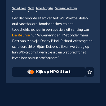
Kijk
Voetbal
WK
Nostalgie
Vriendschap
op
NPO
Een dag voor de start van het WK Voetbal delen
Start
oud-voetballers, bondscoaches en een
topscheidsrechter in een speciale uitzending van
De Reünie
hun WK-ervaringen. Met onder meer
Bert van Marwijk, Danny Blind, Richard Witschge en
scheidsrechter Björn Kuipers blikken we terug op
hun WK-droom: kwam die uit en wat bracht het
leven hen na hun profcarrière?
Kijk op NPO Start
Favorie