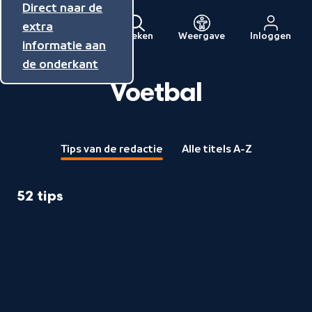
Direct naar de
Direct naar de
Direct naar de
inhoud
hoofdnavigatie
extra
Zoeken
Weergave
Inloggen
Menu
informatie aan
Naar
de onderkant
de
beginpagina
Voetbal
van
NPO
Tips van de redactie
Alle titels A-Z
52 tips