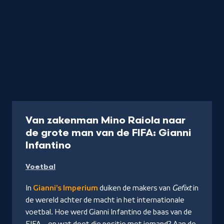
Podcast
50 min
Van zakenman Mino Raiola naar
de grote man van de FIFA: Gianni
-
Infantino
Naar
Voetbal
NPO
Luister
In
Gianni's Imperium
duiken de makers van
Gefixt
in
de wereld achter de macht in het internationale
voetbal. Hoe werd Gianni Infantino de baas van de
FIFA – en wat doet die positie met iemand? Aan de