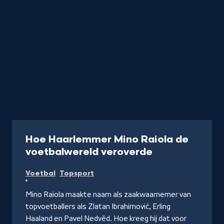
Podcast
45 min
Hoe Haarlemmer Mino Raiola de
-
voetbalwereld veroverde
Naar
Voetbal
Topsport
NPO
Luister
Mino Raiola maakte naam als zaakwaarnemer van
topvoetballers als Zlatan Ibrahimović, Erling
Haaland en Pavel Nedvěd. Hoe kreeg hij dat voor