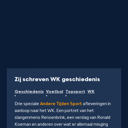
Programma
-
Zij schreven WK geschiedenis
Kijk
Geschiedenis
Voetbal
Topsport
WK
op
NPO
Drie speciale
Andere Tijden Sport
afleveringen in
Start
aanloop naar het WK. Een portret van het
slangenmens Rensenbrink, een verslag van Ronald
Koeman en anderen over wat er allemaal misging