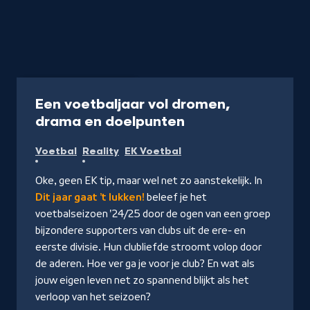
Programma
40 min
Een voetbaljaar vol dromen,
-
drama en doelpunten
Kijk
Voetbal
Reality
EK Voetbal
op
NPO
Oke, geen EK tip, maar wel net zo aanstekelijk. In
Start
Dit jaar gaat ’t lukken!
beleef je het
voetbalseizoen '24/25 door de ogen van een groep
bijzondere supporters van clubs uit de ere- en
eerste divisie. Hun clubliefde stroomt volop door
de aderen. Hoe ver ga je voor je club? En wat als
jouw eigen leven net zo spannend blijkt als het
verloop van het seizoen?