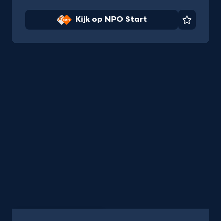
Kijk op NPO Start
Favorie
Documentaire
35 min