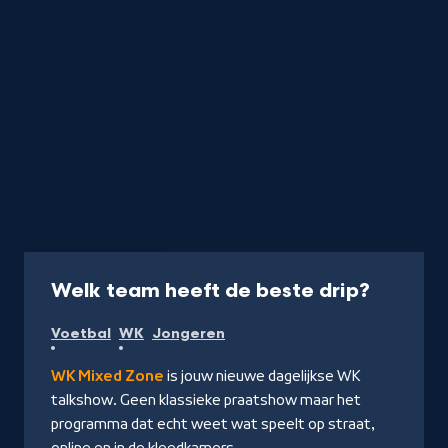
Video
40 min
-
Welk team heeft de beste drip?
Kijk
Voetbal
WK
Jongeren
op
NPO
WK Mixed Zone
is jouw nieuwe dagelijkse WK
Start
talkshow. Geen klassieke praatshow maar het
programma dat echt weet wat speelt op straat,
online en in de kleedkamers.