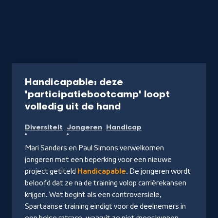
Serie
40 min
Handicapable: deze
'participatiebootcamp' loopt
-
volledig uit de hand
Kijk
Diversiteit
Jongeren
Handicap
op
NPO
Mari Sanders en Paul Simons verwelkomen
Start
jongeren met een beperking voor een nieuwe
project getiteld
Handicapable
. De jongeren wordt
beloofd dat ze na de training volop carrièrekansen
krijgen. Wat begint als een controversiële,
Spartaanse training eindigt voor de deelnemers in
een helse ratrace, waaruit ze niet meer kunnen