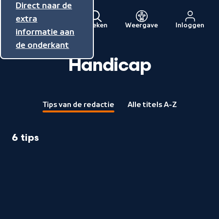
Direct naar de
Direct naar de
Direct naar de
inhoud
hoofdnavigatie
extra
Zoeken
Weergave
Inloggen
Menu
informatie aan
Naar
de onderkant
de
beginpagina
Handicap
van
NPO
Tips van de redactie
Alle titels A-Z
6 tips