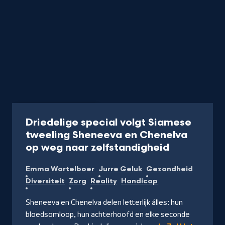
Programma
30 min
Driedelige special volgt Siamese
tweeling Sheneeva en Chenelva
-
op weg naar zelfstandigheid
Kijk
Emma Wortelboer
Jurre Geluk
Gezondheid
op
Diversiteit
Zorg
Reality
Handicap
NPO
Start
Sheneeva en Chenelva delen letterlijk álles: hun
bloedsomloop, hun achterhoofd en elke seconde