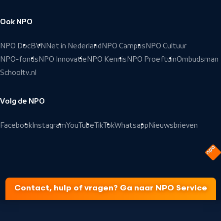
Ook NPO
NPO Doc
BVN
Net in Nederland
NPO Campus
NPO Cultuur
NPO-fonds
NPO Innovatie
NPO Kennis
NPO Proeftuin
Ombudsman
Schooltv.nl
Volg de NPO
Facebook
Instagram
YouTube
TikTok
Whatsapp
Nieuwsbrieven
Contact, hulp of vragen? Ga naar NPO Service