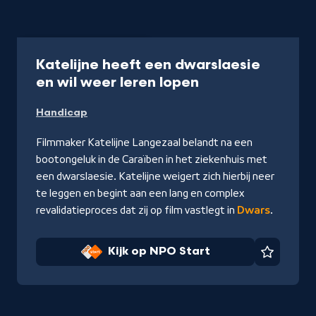
Documentaire
74 min
Katelijne heeft een dwarslaesie
-
en wil weer leren lopen
Kijk
Handicap
op
NPO
Filmmaker Katelijne Langezaal belandt na een
Start
bootongeluk in de Caraïben in het ziekenhuis met
een dwarslaesie. Katelijne weigert zich hierbij neer
te leggen en begint aan een lang en complex
revalidatieproces dat zij op film vastlegt in
Dwars
.
Kijk op NPO Start
Favorie