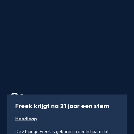
Documentaire
56 min
-
Freek krijgt na 21 jaar een stem
Kijk
Handicap
op
NPO
De 21-jarige Freek is geboren in een lichaam dat